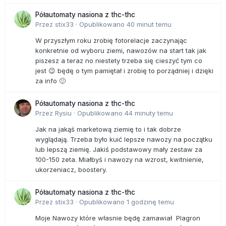
Półautomaty nasiona z thc-thc
Przez
stix33
·
Opublikowano
40 minut temu
W przyszłym roku zrobię fotorelacje zaczynając
konkretnie od wyboru ziemi, nawozów na start tak jak
piszesz a teraz no niestety trzeba się cieszyć tym co
jest 😉 będę o tym pamiętał i zrobię to porządniej i dzięki
za info 🙂
Półautomaty nasiona z thc-thc
Przez
Rysiu
·
Opublikowano
44 minuty temu
Jak na jakąś marketową ziemię to i tak dobrze
wyglądają. Trzeba było kuić lepsze nawozy na początku
lub lepszą ziemię. Jakiś podstawowy mały zestaw za
100-150 zeta. Miałbyś i nawozy na wzrost, kwitnienie,
ukorzeniacz, boostery.
Półautomaty nasiona z thc-thc
Przez
stix33
·
Opublikowano
1 godzinę temu
Moje Nawozy które własnie będę zamawiał Plagron