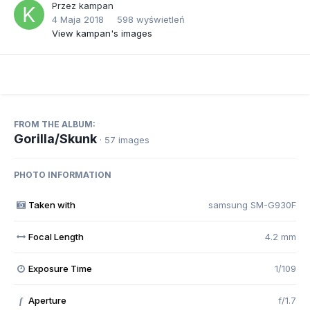
Przez
kampan
4 Maja 2018
598 wyświetleń
View kampan's images
FROM THE ALBUM:
Gorilla/Skunk
· 57 images
PHOTO INFORMATION
Taken with
samsung SM-G930F
Focal Length
4.2 mm
Exposure Time
1/109
Aperture
f/1.7
f