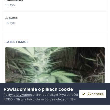
Comments
1.3 tys.
Albums
1.9 tys.
LATEST IMAGE
Powiadomienie o plikach cookie
Akceptuję
Polityka prywatności
link do Polityki Prywatności
RODO - Strona tylko dla osób pełnoletnich, 18+