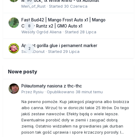
96
Moonrock, 1x White Rhino - 6x Automat
Men_of_Rust
· Started
30 Czerwca
Fast Bud42 | Mango Frost Auto x1 | Mango
8
Cherry Runtz x2 | GMO Auto x1
Wesoły Ogród Aliena
· Started
28 Lipca
Apricot gorilla glue i pernament marker
2
SweetDonut
· Started
29 Lipca
Nowe posty
Półautomaty nasiona z thc-thc
Przez
Rysiu
·
Opublikowano
38 minut temu
Na pewno pomoże. Kup jakiegoś plagrona albo biobizza
albo canna. Wrzuć to w doniczki takie 25 litrów. Do tego
jakiś zestaw nawozów. Efekty będą o wiele lepsze.
Ewentualnie porobić doły w ziemii i zasypać dobrą
ziemią. Ostatnio widziałem na growdiaries jak durban
poison tak gość uprawia i spore krzaczory porosły. I...