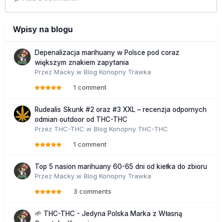
Wpisy na blogu
Depenalizacja marihuany w Polsce pod coraz
większym znakiem zapytania
Przez
Macky
w
Blog Konopny Trawka
1 comment
Rudealis Skunk #2 oraz #3 XXL – recenzja odpornych
odmian outdoor od THC-THC
Przez
THC-THC
w
Blog Konopny THC-THC
1 comment
Top 5 nasion marihuany 60-65 dni od kiełka do zbioru
Przez
Macky
w
Blog Konopny Trawka
3 comments
🌱 THC-THC - Jedyna Polska Marka z Własną