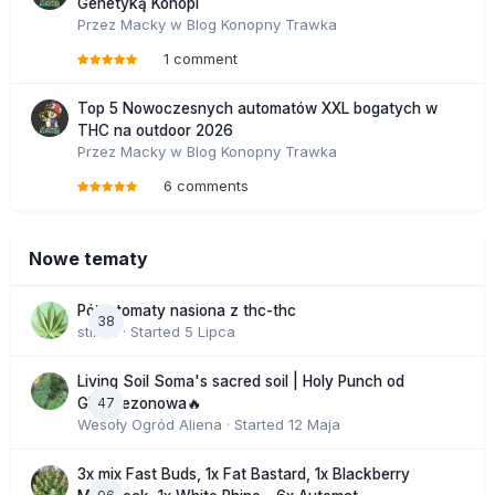
Genetyką Konopi
Przez
Macky
w
Blog Konopny Trawka
1 comment
Top 5 Nowoczesnych automatów XXL bogatych w
THC na outdoor 2026
Przez
Macky
w
Blog Konopny Trawka
6 comments
Nowe tematy
Półautomaty nasiona z thc-thc
38
stix33
· Started
5 Lipca
Living Soil Soma's sacred soil | Holy Punch od
47
GHS sezonowa🔥
Wesoły Ogród Aliena
· Started
12 Maja
3x mix Fast Buds, 1x Fat Bastard, 1x Blackberry