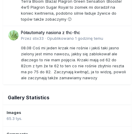
Terra Bloom (Baza) Plagron Green Sensation (Booster
4w1) Plagron Sugar Royal to ziomek mi doradził na
koniec kwitnienia, podobno silnie ładuje żywice do
topów także zobaczymy 🙂
Półautomaty nasiona z thc-thc
Przez
stix33
·
Opublikowano
1 godzinę temu
08.08 Coś mi jeden krzak nie rośnie i jakiś taki jasno
zielony jest mimo nawozu, jakby się zablokował ale
dlaczego to nie mam pojęcia. Krzaki mają od 62 do
82cm z tym że te 62 to ten co nie rośnie zbytnio reszta
ma po 75 do 82. Zaczynają kwitnąć, ja to widzę, powoli
ale zaczynają także zamawiamy nawozy
Gallery Statistics
Images
65.3 tys.