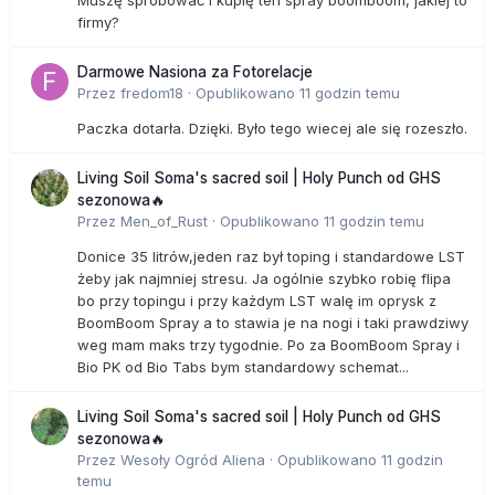
firmy?
Darmowe Nasiona za Fotorelacje
Przez
fredom18
·
Opublikowano
11 godzin temu
Paczka dotarła. Dzięki. Było tego wiecej ale się rozeszło.
Living Soil Soma's sacred soil | Holy Punch od GHS
sezonowa🔥
Przez
Men_of_Rust
·
Opublikowano
11 godzin temu
Donice 35 litrów,jeden raz był toping i standardowe LST
żeby jak najmniej stresu. Ja ogólnie szybko robię flipa
bo przy topingu i przy każdym LST walę im oprysk z
BoomBoom Spray a to stawia je na nogi i taki prawdziwy
weg mam maks trzy tygodnie. Po za BoomBoom Spray i
Bio PK od Bio Tabs bym standardowy schemat...
Living Soil Soma's sacred soil | Holy Punch od GHS
sezonowa🔥
Przez
Wesoły Ogród Aliena
·
Opublikowano
11 godzin
temu