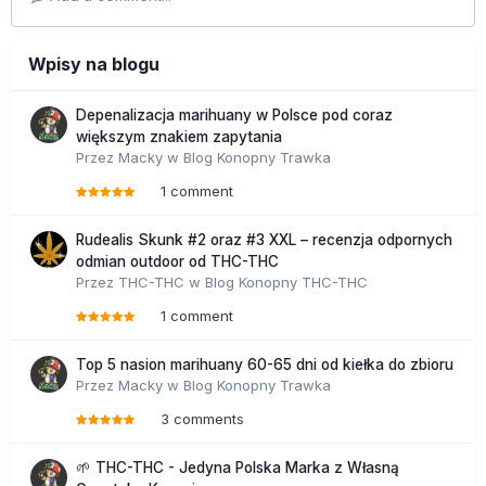
Wpisy na blogu
Depenalizacja marihuany w Polsce pod coraz
większym znakiem zapytania
Przez
Macky
w
Blog Konopny Trawka
1 comment
Rudealis Skunk #2 oraz #3 XXL – recenzja odpornych
odmian outdoor od THC-THC
Przez
THC-THC
w
Blog Konopny THC-THC
1 comment
Top 5 nasion marihuany 60-65 dni od kiełka do zbioru
Przez
Macky
w
Blog Konopny Trawka
3 comments
🌱 THC-THC - Jedyna Polska Marka z Własną