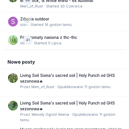
98
Moonrock, 1x White Rhino - 6x Automat
Men_of_Rust
· Started
30 Czerwca
Zdjecia outdoor
0
slav
· Started
16 godzin temu
Półautomaty nasiona z thc-thc
41
stix33
· Started
5 Lipca
Nowe posty
Living Soil Soma's sacred soil | Holy Punch od GHS
sezonowa🔥
Przez
Men_of_Rust
·
Opublikowano
11 godzin temu
Living Soil Soma's sacred soil | Holy Punch od GHS
sezonowa🔥
Przez
Wesoły Ogród Aliena
·
Opublikowano
11 godzin
temu
Muszę spróbować i kupię ten spray boomboom, jakiej to