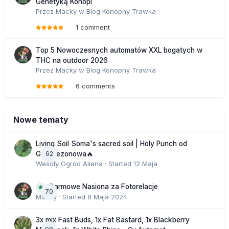
Genetyką Konopi
Przez
Macky
w
Blog Konopny Trawka
1 comment
Top 5 Nowoczesnych automatów XXL bogatych w
THC na outdoor 2026
Przez
Macky
w
Blog Konopny Trawka
6 comments
Nowe tematy
Living Soil Soma's sacred soil | Holy Punch od
62
GHS sezonowa🔥
Wesoły Ogród Aliena
· Started
12 Maja
Darmowe Nasiona za Fotorelacje
70
Macky
· Started
8 Maja 2024
3x mix Fast Buds, 1x Fat Bastard, 1x Blackberry