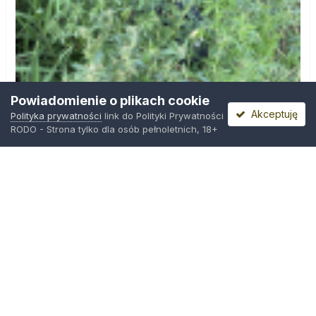
Powiadomienie o plikach cookie
Akceptuję
Polityka prywatności
link do Polityki Prywatności
RODO - Strona tylko dla osób pełnoletnich, 18+
IMG_0599.png
Przez
Osiedlowy Geniusz
,
9 godzin temu
Polityka prywatności
Kontakt
Ciasteczka
Trawka.org
Powered by Invision Community