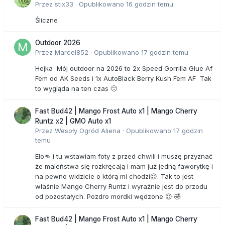
Przez
stix33
·
Opublikowano
16 godzin temu
Śliczne
Outdoor 2026
Przez
Marcel852
·
Opublikowano
17 godzin temu
Hejka Mój outdoor na 2026 to 2x Speed Gorrilla Glue Af
Fem od AK Seeds i 1x AutoBlack Berry Kush Fem AF Tak
to wygląda na ten czas 🙂
Fast Bud42 | Mango Frost Auto x1 | Mango Cherry
Runtz x2 | GMO Auto x1
Przez
Wesoły Ogród Aliena
·
Opublikowano
17 godzin
temu
Elo👊 i tu wstawiam foty z przed chwili i muszę przyznać
że maleństwa się rozkręcają i mam już jedną faworytkę i
na pewno widzicie o którą mi chodzi😉. Tak to jest
właśnie Mango Cherry Runtz i wyraźnie jest do przodu
od pozostałych. Pozdro mordki wędzone 😉 🤣
Fast Bud42 | Mango Frost Auto x1 | Mango Cherry