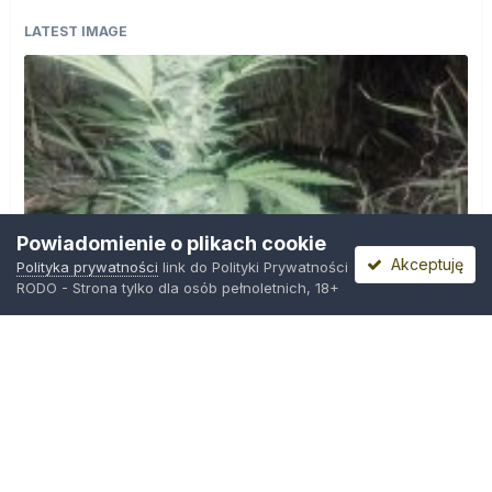
LATEST IMAGE
Powiadomienie o plikach cookie
Akceptuję
Polityka prywatności
link do Polityki Prywatności
RODO - Strona tylko dla osób pełnoletnich, 18+
IMG_20260804_221841.jpg
Przez
zielony_porucznik
,
Wczoraj o 00:23
Polityka prywatności
Kontakt
Ciasteczka
Trawka.org
Powered by Invision Community