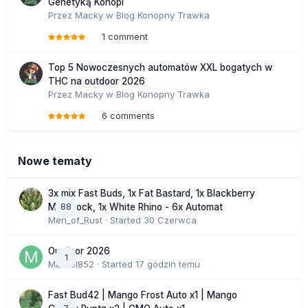
Genetyką Konopi
Przez
Macky
w
Blog Konopny Trawka
1 comment
Top 5 Nowoczesnych automatów XXL bogatych w
THC na outdoor 2026
Przez
Macky
w
Blog Konopny Trawka
6 comments
Nowe tematy
3x mix Fast Buds, 1x Fat Bastard, 1x Blackberry
88
Moonrock, 1x White Rhino - 6x Automat
Men_of_Rust
· Started
30 Czerwca
Outdoor 2026
1
Marcel852
· Started
17 godzin temu
Fast Bud42 | Mango Frost Auto x1 | Mango