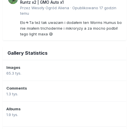
Runtz x2 | GMO Auto x1
Przez
Wesoły Ogród Aliena
·
Opublikowano
17 godzin
temu
Elo👊Ta też tak uwazam i dodałem ten Worms Humus bo
nie miałem trichoderme i mikroryzy a za mocno podbił
tego light maxa 😅
Gallery Statistics
Images
65.3 tys.
Comments
1.3 tys.
Albums
1.9 tys.