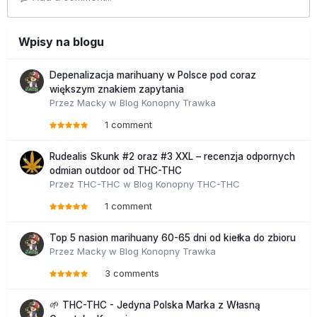
Wpisy na blogu
Depenalizacja marihuany w Polsce pod coraz
większym znakiem zapytania
Przez
Macky
w
Blog Konopny Trawka
1 comment
Rudealis Skunk #2 oraz #3 XXL – recenzja odpornych
odmian outdoor od THC-THC
Przez
THC-THC
w
Blog Konopny THC-THC
1 comment
Top 5 nasion marihuany 60-65 dni od kiełka do zbioru
Przez
Macky
w
Blog Konopny Trawka
3 comments
🌱 THC-THC - Jedyna Polska Marka z Własną