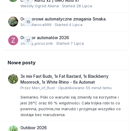
7
Cherry Runtz x2 | GMO Auto x1
Wesoły Ogród Aliena
· Started
28 Lipca
Outdoorowe automatyczne zmagania Smaka.
10
SmakMaroca999
· Started
4 Lipca
Outdoor automatów 2026
17
zielony_porucznik
· Started
7 Lipca
Nowe posty
3x mix Fast Buds, 1x Fat Bastard, 1x Blackberry
Moonrock, 1x White Rhino - 6x Automat
Przez
Men_of_Rust
·
Opublikowano
55 minut temu
Siemanko. Póki co warunki się zmieniły na korzystne i
jest 26°C oraz 60 % wilgotności. Cała trójka robi to co
powinna, puchnie,nie marudzi i przyjmuje wszystko co
dostaje bez marudzenia.
Outdoor 2026