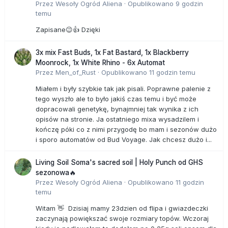
Przez
Wesoły Ogród Aliena
·
Opublikowano
9 godzin
temu
Zapisane😉👍 Dzięki
3x mix Fast Buds, 1x Fat Bastard, 1x Blackberry
Moonrock, 1x White Rhino - 6x Automat
Przez
Men_of_Rust
·
Opublikowano
11 godzin temu
Miałem i były szybkie tak jak pisali. Poprawne palenie z
tego wyszło ale to było jakiś czas temu i być może
dopracowali genetykę, bynajmniej tak wynika z ich
opisów na stronie. Ja ostatniego mixa wysadzilem i
kończę póki co z nimi przygodę bo mam i sezonów dużo
i sporo automatów od Bud Voyage. Jak chcesz dużo i...
Living Soil Soma's sacred soil | Holy Punch od GHS
sezonowa🔥
Przez
Wesoły Ogród Aliena
·
Opublikowano
11 godzin
temu
Witam 👋 Dzisiaj mamy 23dzien od flipa i gwiazdeczki
zaczynają powiększać swoje rozmiary topów. Wczoraj