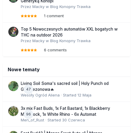
Genetyką Konopi
Przez
Macky
w
Blog Konopny Trawka
1 comment
Top 5 Nowoczesnych automatów XXL bogatych w
THC na outdoor 2026
Przez
Macky
w
Blog Konopny Trawka
6 comments
Nowe tematy
Living Soil Soma's sacred soil | Holy Punch od
47
GHS sezonowa🔥
Wesoły Ogród Aliena
· Started
12 Maja
3x mix Fast Buds, 1x Fat Bastard, 1x Blackberry
96
Moonrock, 1x White Rhino - 6x Automat
Men_of_Rust
· Started
30 Czerwca