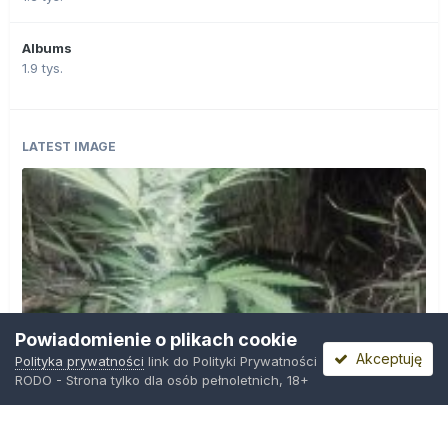
Albums
1.9 tys.
LATEST IMAGE
Powiadomienie o plikach cookie
Akceptuję
Polityka prywatności
link do Polityki Prywatności
RODO - Strona tylko dla osób pełnoletnich, 18+
IMG_20260804_221841.jpg