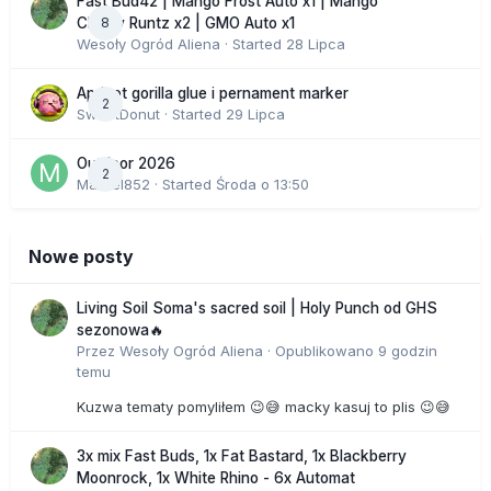
Fast Bud42 | Mango Frost Auto x1 | Mango
8
Cherry Runtz x2 | GMO Auto x1
Wesoły Ogród Aliena
· Started
28 Lipca
Apricot gorilla glue i pernament marker
2
SweetDonut
· Started
29 Lipca
Outdoor 2026
2
Marcel852
· Started
Środa o 13:50
Nowe posty
Living Soil Soma's sacred soil | Holy Punch od GHS
sezonowa🔥
Przez
Wesoły Ogród Aliena
·
Opublikowano
9 godzin
temu
Kuzwa tematy pomyliłem 😉😅 macky kasuj to plis 😉😅
3x mix Fast Buds, 1x Fat Bastard, 1x Blackberry
Moonrock, 1x White Rhino - 6x Automat