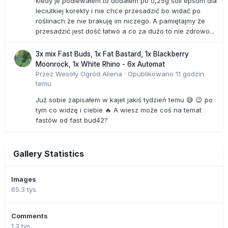
kiedy je podlewałem to dodałem po 0,25g soli epsom dla
leciutkiej korekty i nie chce przesadzić bo widać po
roślinach że nie brakuję im niczego. A pamiętajmy że
przesadzić jest dość łatwo a co za dużo to nie zdrowo...
3x mix Fast Buds, 1x Fat Bastard, 1x Blackberry
Moonrock, 1x White Rhino - 6x Automat
Przez
Wesoły Ogród Aliena
·
Opublikowano
11 godzin
temu
Już sobie zapisałem w kajet jakiś tydzień temu 😅 😉 po
tym co widzę i ciebie 🔥 A wiesz może coś na temat
fastów od fast bud42?
Gallery Statistics
Images
65.3 tys.
Comments
1.3 tys.