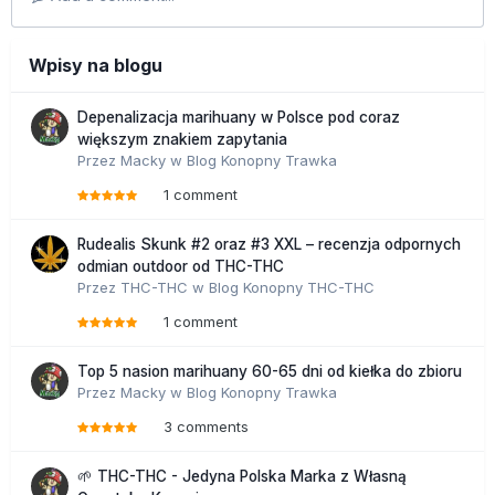
Wpisy na blogu
Depenalizacja marihuany w Polsce pod coraz
większym znakiem zapytania
Przez
Macky
w
Blog Konopny Trawka
1 comment
Rudealis Skunk #2 oraz #3 XXL – recenzja odpornych
odmian outdoor od THC-THC
Przez
THC-THC
w
Blog Konopny THC-THC
1 comment
Top 5 nasion marihuany 60-65 dni od kiełka do zbioru
Przez
Macky
w
Blog Konopny Trawka
3 comments
🌱 THC-THC - Jedyna Polska Marka z Własną