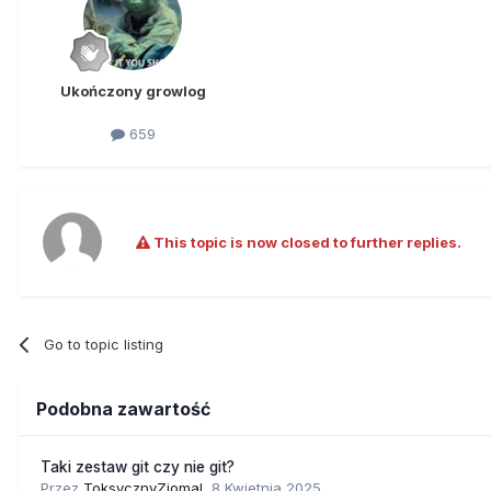
Ukończony growlog
659
This topic is now closed to further replies.
Go to topic listing
Podobna zawartość
Taki zestaw git czy nie git?
Przez
ToksycznyZiomal
,
8 Kwietnia 2025