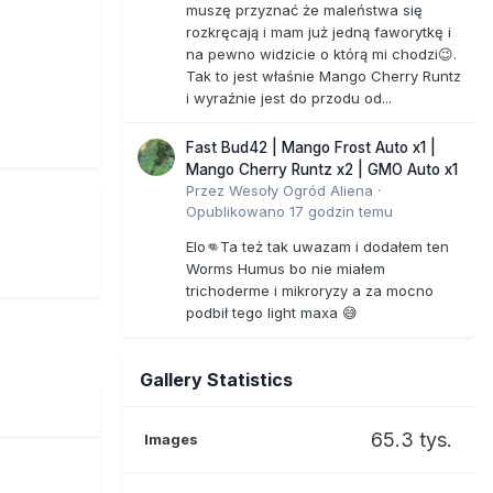
muszę przyznać że maleństwa się
rozkręcają i mam już jedną faworytkę i
na pewno widzicie o którą mi chodzi😉.
Tak to jest właśnie Mango Cherry Runtz
i wyraźnie jest do przodu od...
Fast Bud42 | Mango Frost Auto x1 |
Mango Cherry Runtz x2 | GMO Auto x1
Przez
Wesoły Ogród Aliena
·
Opublikowano
17 godzin temu
Elo👊Ta też tak uwazam i dodałem ten
Worms Humus bo nie miałem
trichoderme i mikroryzy a za mocno
podbił tego light maxa 😅
Gallery Statistics
65.3 tys.
Images