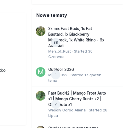
Nowe tematy
3x mix Fast Buds, 1x Fat
Bastard, 1x Blackberry
Moonrock, 1x White Rhino - 6x
88
Automat
Men_of_Rust
· Started
30
Czerwca
Outdoor 2026
tko
Marcel852
1
· Started
17 godzin
temu
Fast Bud42 | Mango Frost Auto
x1 | Mango Cherry Runtz x2 |
7
GMO Auto x1
Wesoły Ogród Aliena
· Started
28
Lipca