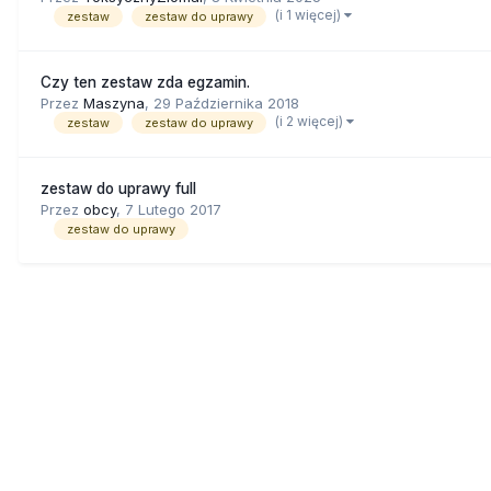
(i 1 więcej)
zestaw
zestaw do uprawy
Czy ten zestaw zda egzamin.
Przez
Maszyna
,
29 Października 2018
(i 2 więcej)
zestaw
zestaw do uprawy
zestaw do uprawy full
Przez
obcy
,
7 Lutego 2017
zestaw do uprawy