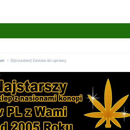
wum
[Sprzedam] Zestaw do uprawy