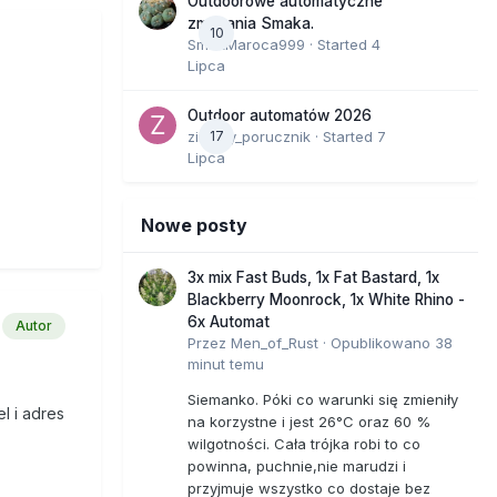
Outdoorowe automatyczne
zmagania Smaka.
10
SmakMaroca999
· Started
4
Lipca
Outdoor automatów 2026
zielony_porucznik
17
· Started
7
Lipca
Nowe posty
3x mix Fast Buds, 1x Fat Bastard, 1x
Blackberry Moonrock, 1x White Rhino -
6x Automat
Autor
Przez
Men_of_Rust
·
Opublikowano
38
minut temu
Siemanko. Póki co warunki się zmieniły
l i adres
na korzystne i jest 26°C oraz 60 %
wilgotności. Cała trójka robi to co
powinna, puchnie,nie marudzi i
przyjmuje wszystko co dostaje bez