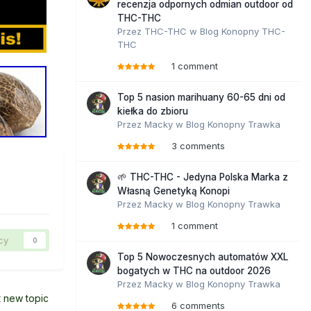
recenzja odpornych odmian outdoor od
THC-THC
Przez
THC-THC
w
Blog Konopny THC-
THC
1 comment
Top 5 nasion marihuany 60-65 dni od
kiełka do zbioru
Przez
Macky
w
Blog Konopny Trawka
3 comments
🌱 THC-THC - Jedyna Polska Marka z
Własną Genetyką Konopi
Przez
Macky
w
Blog Konopny Trawka
1 comment
cy
0
Top 5 Nowoczesnych automatów XXL
bogatych w THC na outdoor 2026
Przez
Macky
w
Blog Konopny Trawka
t new topic
6 comments