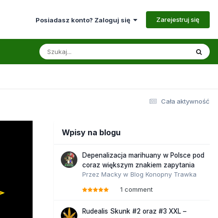
Zarejestruj się
Posiadasz konto? Zaloguj się
Cała aktywność
Wpisy na blogu
Depenalizacja marihuany w Polsce pod
coraz większym znakiem zapytania
Przez
Macky
w
Blog Konopny Trawka
1 comment
Rudealis Skunk #2 oraz #3 XXL –