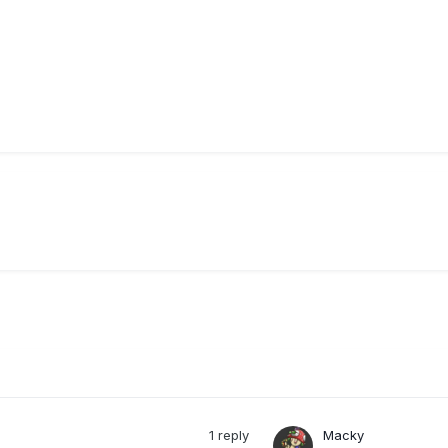
1
reply
Macky