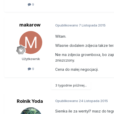
9
makarow
Opublikowano
7 Listopada 2015
Witam.
Wlasnie dodalem zdjecia takze tera
Nie ma zdjecia grownboxa, bo zapo
Użytkownik
zniszczony.
9
Cena do malej negocjacji.
3 tygodnie później...
Rolnik Yoda
Opublikowano
24 Listopada 2015
Siemka ile za wentyl? masz do tego