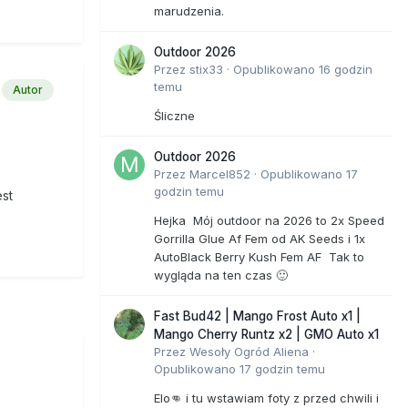
marudzenia.
Outdoor 2026
Przez
stix33
·
Opublikowano
16 godzin
temu
Autor
Śliczne
Outdoor 2026
Przez
Marcel852
·
Opublikowano
17
godzin temu
est
Hejka Mój outdoor na 2026 to 2x Speed
Gorrilla Glue Af Fem od AK Seeds i 1x
AutoBlack Berry Kush Fem AF Tak to
wygląda na ten czas 🙂
Fast Bud42 | Mango Frost Auto x1 |
Mango Cherry Runtz x2 | GMO Auto x1
Przez
Wesoły Ogród Aliena
·
Opublikowano
17 godzin temu
Elo👊 i tu wstawiam foty z przed chwili i