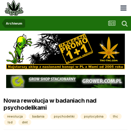
Archiwum
Nowa rewolucja w badaniach nad
psychodelikami
rewolucja
badania
psychodeliki
psylocybina
thc
lsd
dmt