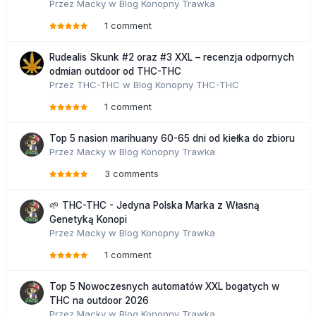
Przez
Macky
w
Blog Konopny Trawka
1 comment
Rudealis Skunk #2 oraz #3 XXL – recenzja odpornych
odmian outdoor od THC-THC
Przez
THC-THC
w
Blog Konopny THC-THC
1 comment
Top 5 nasion marihuany 60-65 dni od kiełka do zbioru
Przez
Macky
w
Blog Konopny Trawka
3 comments
🌱 THC-THC - Jedyna Polska Marka z Własną
Genetyką Konopi
Przez
Macky
w
Blog Konopny Trawka
1 comment
Top 5 Nowoczesnych automatów XXL bogatych w
THC na outdoor 2026
Przez
Macky
w
Blog Konopny Trawka