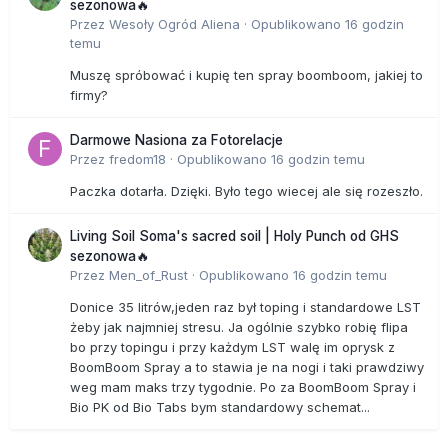
sezonowa🔥
Przez
Wesoły Ogród Aliena
·
Opublikowano
16 godzin
temu
Muszę spróbować i kupię ten spray boomboom, jakiej to
firmy?
Darmowe Nasiona za Fotorelacje
Przez
fredom18
·
Opublikowano
16 godzin temu
Paczka dotarła. Dzięki. Było tego wiecej ale się rozeszło.
Living Soil Soma's sacred soil | Holy Punch od GHS
sezonowa🔥
Przez
Men_of_Rust
·
Opublikowano
16 godzin temu
Donice 35 litrów,jeden raz był toping i standardowe LST
żeby jak najmniej stresu. Ja ogólnie szybko robię flipa
bo przy topingu i przy każdym LST walę im oprysk z
BoomBoom Spray a to stawia je na nogi i taki prawdziwy
weg mam maks trzy tygodnie. Po za BoomBoom Spray i
Bio PK od Bio Tabs bym standardowy schemat...