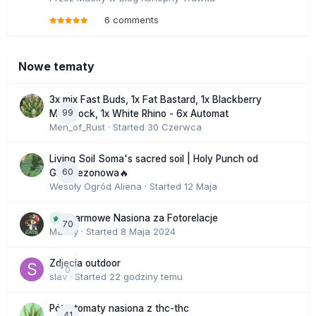
6 comments
Nowe tematy
3x mix Fast Buds, 1x Fat Bastard, 1x Blackberry
99
Moonrock, 1x White Rhino - 6x Automat
Men_of_Rust
· Started
30 Czerwca
Living Soil Soma's sacred soil | Holy Punch od
60
GHS sezonowa🔥
Wesoły Ogród Aliena
· Started
12 Maja
Darmowe Nasiona za Fotorelacje
70
Macky
· Started
8 Maja 2024
Zdjecia outdoor
0
slav
· Started
22 godziny temu
Półautomaty nasiona z thc-thc
41