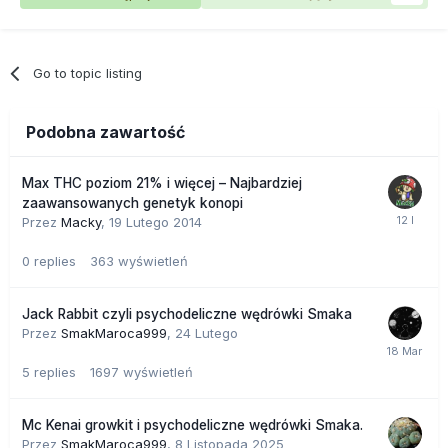
Go to topic listing
Podobna zawartość
Max THC poziom 21% i więcej – Najbardziej
zaawansowanych genetyk konopi
Przez
Macky
,
19 Lutego 2014
0
replies
363
wyświetleń
Jack Rabbit czyli psychodeliczne wędrówki Smaka
Przez
SmakMaroca999
,
24 Lutego
5
replies
1697
wyświetleń
Mc Kenai growkit i psychodeliczne wędrówki Smaka.
Przez
SmakMaroca999
,
8 Listopada 2025