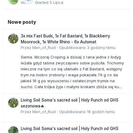
stix33
· Started
5 Lipca
Nowe posty
3x mix Fast Buds, 1x Fat Bastard, 1x Blackberry
Moonrock, 1x White Rhino - 6x Automat
Przez
Men_of_Rust
·
Opublikowano
3 godziny temu
Siema. Wczoraj Croping a dzisiaj z rana jedna z łodyg
leżała gdyż taśma zwyczajowo sobie puściła. Trichomy
mleczne na tym co się ułamało z Fat Bastard, wstępny
trym na mokro zrobiony i waga pokazała 79 g co da
jakieś 16 g po wysuszeniu i ostatecznym trymie na
sucho. Cała trójka żyje i małymi krokami zbliża się ku...
Living Soil Soma's sacred soil | Holy Punch od GHS
sezonowa🔥
Przez
Men_of_Rust
·
Opublikowano
16 godzin temu
Living Soil Soma's sacred soil | Holy Punch od GHS