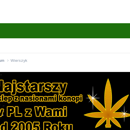
wum
Wierszyk