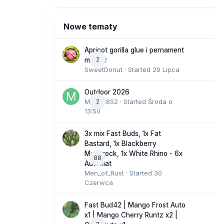
Nowe tematy
Apricot gorilla glue i pernament
2
marker
SweetDonut
· Started
29 Lipca
Outdoor 2026
Marcel852
2
· Started
Środa o
13:50
3x mix Fast Buds, 1x Fat
Bastard, 1x Blackberry
Moonrock, 1x White Rhino - 6x
88
Automat
Men_of_Rust
· Started
30
Czerwca
Fast Bud42 | Mango Frost Auto
x1 | Mango Cherry Runtz x2 |