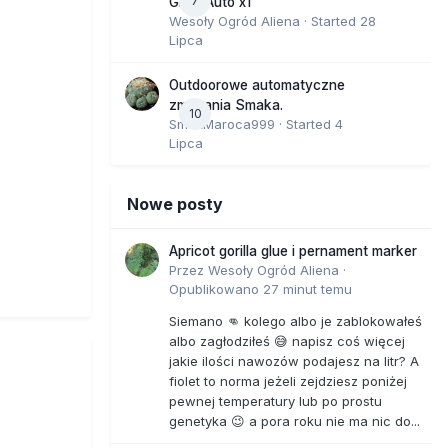
7
GMO Auto x1
Wesoły Ogród Aliena
· Started
28
Lipca
Outdoorowe automatyczne
zmagania Smaka.
10
SmakMaroca999
· Started
4
Lipca
Nowe posty
Apricot gorilla glue i pernament marker
Przez
Wesoły Ogród Aliena
·
Opublikowano
27 minut temu
Siemano 👊 kolego albo je zablokowałeś
albo zagłodziłeś 😅 napisz coś więcej
jakie ilości nawozów podajesz na litr? A
fiolet to norma jeżeli zejdziesz poniżej
pewnej temperatury lub po prostu
genetyka 😉 a pora roku nie ma nic do...