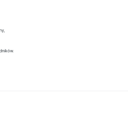
ny,
dników.