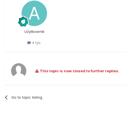
Użytkownik
4 tys.
This topic is now closed to further replies.
Go to topic listing