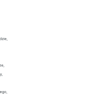
dzie,
ze,
y,
wego,