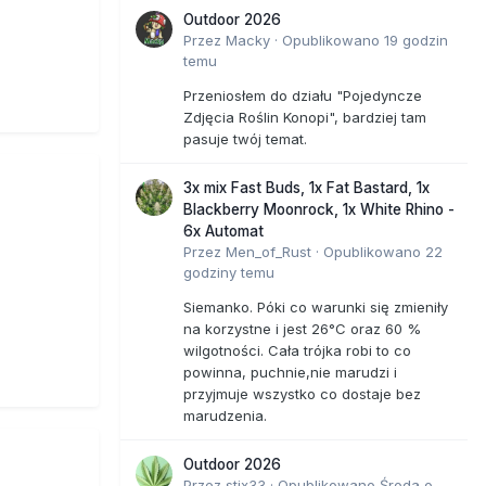
Outdoor 2026
Przez
Macky
·
Opublikowano
19 godzin
temu
Przeniosłem do działu "Pojedyncze
Zdjęcia Roślin Konopi", bardziej tam
pasuje twój temat.
3x mix Fast Buds, 1x Fat Bastard, 1x
Blackberry Moonrock, 1x White Rhino -
6x Automat
Przez
Men_of_Rust
·
Opublikowano
22
godziny temu
Siemanko. Póki co warunki się zmieniły
na korzystne i jest 26°C oraz 60 %
wilgotności. Cała trójka robi to co
powinna, puchnie,nie marudzi i
przyjmuje wszystko co dostaje bez
marudzenia.
Outdoor 2026
Przez
stix33
·
Opublikowano
Środa o