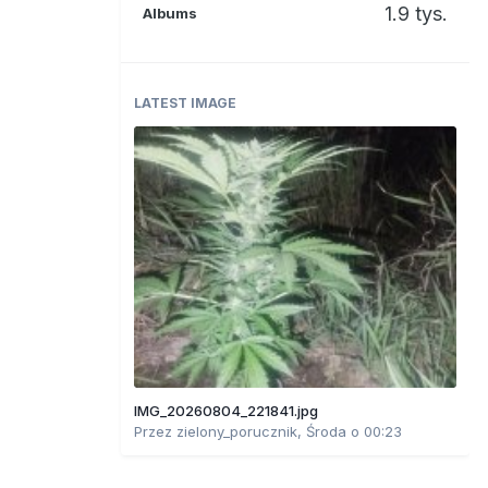
1.9 tys.
Albums
LATEST IMAGE
IMG_20260804_221841.jpg
Przez
zielony_porucznik
,
Środa o 00:23