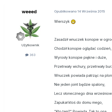
weeed
Opublikowano
14 Września 2015
Wierszyk
Zasadził wnuczek konopie w ogro
Użytkownik
Chodził konopie oglądać codzień,
363
Wyrosły konopie piękne i duże,
Przetrwały wichury, przetrwały bur
Wnuczek powiada patrząc na plon
Nie jeden joint będzie spalony,
Lecz słonecznego dnia wrześnio
Zapukał ktoś do domu mego,
"Kto tam?" Powiada. Tak to ona,