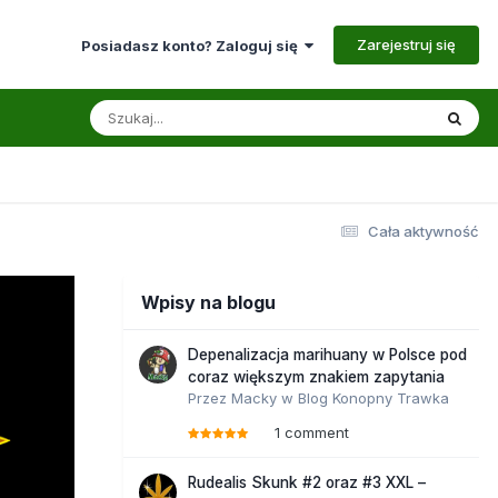
Zarejestruj się
Posiadasz konto? Zaloguj się
Cała aktywność
Wpisy na blogu
Depenalizacja marihuany w Polsce pod
coraz większym znakiem zapytania
Przez
Macky
w
Blog Konopny Trawka
1 comment
Rudealis Skunk #2 oraz #3 XXL –