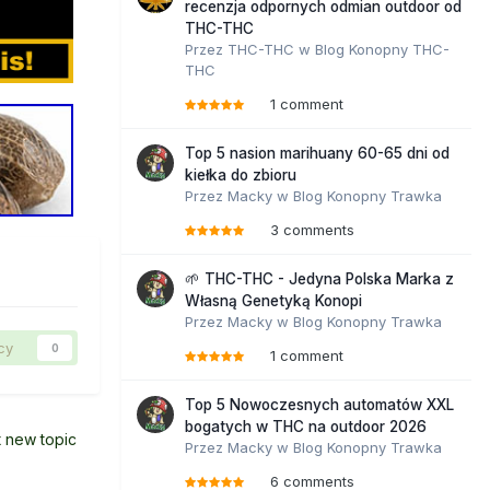
recenzja odpornych odmian outdoor od
THC-THC
Przez
THC-THC
w
Blog Konopny THC-
THC
1 comment
Top 5 nasion marihuany 60-65 dni od
kiełka do zbioru
Przez
Macky
w
Blog Konopny Trawka
3 comments
🌱 THC-THC - Jedyna Polska Marka z
Własną Genetyką Konopi
Przez
Macky
w
Blog Konopny Trawka
cy
0
1 comment
Top 5 Nowoczesnych automatów XXL
bogatych w THC na outdoor 2026
t new topic
Przez
Macky
w
Blog Konopny Trawka
6 comments