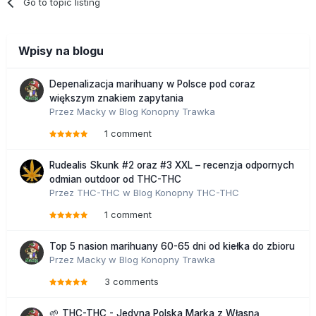
Go to topic listing
Wpisy na blogu
Depenalizacja marihuany w Polsce pod coraz
większym znakiem zapytania
Przez
Macky
w
Blog Konopny Trawka
1 comment
Rudealis Skunk #2 oraz #3 XXL – recenzja odpornych
odmian outdoor od THC-THC
Przez
THC-THC
w
Blog Konopny THC-THC
1 comment
Top 5 nasion marihuany 60-65 dni od kiełka do zbioru
Przez
Macky
w
Blog Konopny Trawka
3 comments
🌱 THC-THC - Jedyna Polska Marka z Własną