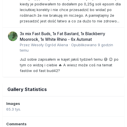
kiedy je podlewałem to dodałem po 0,25g soli epsom dla
leciutkiej korekty i nie chce przesadzić bo widać po
roślinach że nie brakuję im niczego. A pamiętajmy że
przesadzić jest dość łatwo a co za dużo to nie zdrowo...
3x mix Fast Buds, 1x Fat Bastard, 1x Blackberry
Moonrock, 1x White Rhino - 6x Automat
Przez
Wesoły Ogród Aliena
·
Opublikowano
9 godzin
temu
Już sobie zapisałem w kajet jakiś tydzień temu 😅 😉 po
tym co widzę i ciebie 🔥 A wiesz może coś na temat
fastów od fast bud42?
Gallery Statistics
Images
65.3 tys.
Comments