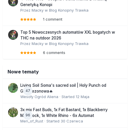
Genetyką Konopi
Przez
Macky
w
Blog Konopny Trawka
1 comment
Top 5 Nowoczesnych automatów XXL bogatych w
THC na outdoor 2026
Przez
Macky
w
Blog Konopny Trawka
6 comments
Nowe tematy
Living Soil Soma's sacred soil | Holy Punch od
47
GHS sezonowa🔥
Wesoły Ogród Aliena
· Started
12 Maja
3x mix Fast Buds, 1x Fat Bastard, 1x Blackberry
96
Moonrock, 1x White Rhino - 6x Automat
Men_of_Rust
· Started
30 Czerwca