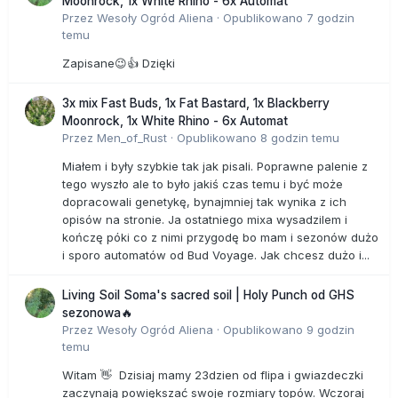
Moonrock, 1x White Rhino - 6x Automat
Przez
Wesoły Ogród Aliena
·
Opublikowano
7 godzin
temu
Zapisane😉👍 Dzięki
3x mix Fast Buds, 1x Fat Bastard, 1x Blackberry
Moonrock, 1x White Rhino - 6x Automat
Przez
Men_of_Rust
·
Opublikowano
8 godzin temu
Miałem i były szybkie tak jak pisali. Poprawne palenie z
tego wyszło ale to było jakiś czas temu i być może
dopracowali genetykę, bynajmniej tak wynika z ich
opisów na stronie. Ja ostatniego mixa wysadzilem i
kończę póki co z nimi przygodę bo mam i sezonów dużo
i sporo automatów od Bud Voyage. Jak chcesz dużo i...
Living Soil Soma's sacred soil | Holy Punch od GHS
sezonowa🔥
Przez
Wesoły Ogród Aliena
·
Opublikowano
9 godzin
temu
Witam 👋 Dzisiaj mamy 23dzien od flipa i gwiazdeczki
zaczynają powiększać swoje rozmiary topów. Wczoraj