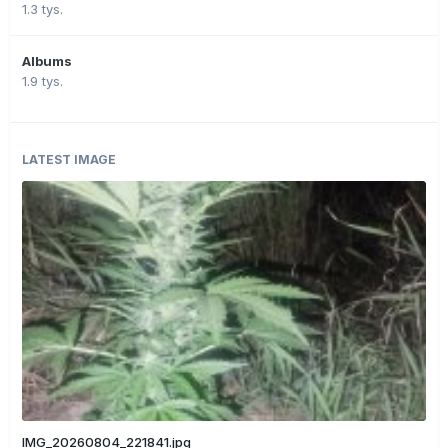
1.3 tys.
Albums
1.9 tys.
LATEST IMAGE
IMG_20260804_221841.jpg