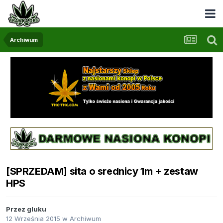
Archiwum
[SPRZEDAM] sita o srednicy 1m + zestaw
HPS
Przez
gluku
12 Września 2015
w
Archiwum