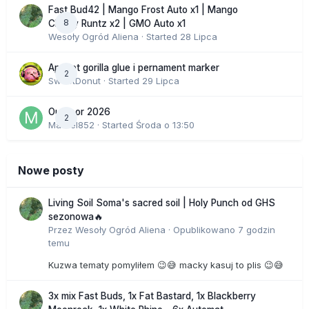
Fast Bud42 | Mango Frost Auto x1 | Mango
8
Cherry Runtz x2 | GMO Auto x1
Wesoły Ogród Aliena
· Started
28 Lipca
Apricot gorilla glue i pernament marker
2
SweetDonut
· Started
29 Lipca
Outdoor 2026
2
Marcel852
· Started
Środa o 13:50
Nowe posty
Living Soil Soma's sacred soil | Holy Punch od GHS
sezonowa🔥
Przez
Wesoły Ogród Aliena
·
Opublikowano
7 godzin
temu
Kuzwa tematy pomyliłem 😉😅 macky kasuj to plis 😉😅
3x mix Fast Buds, 1x Fat Bastard, 1x Blackberry