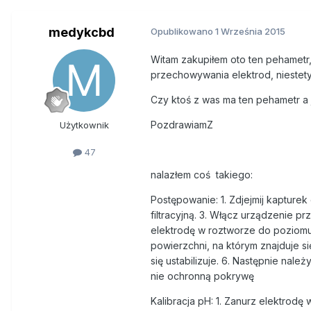
medykcbd
Opublikowano
1 Września 2015
Witam zakupiłem oto ten pehametr, 
przechowywania elektrod, niestety n
Czy ktoś z was ma ten pehametr a je
PozdrawiamZ
Użytkownik
47
nalazłem coś takiego:
Postępowanie: 1. Zdjejmij kapturek
filtracyjną. 3. Włącz urządzenie pr
elektrodę w roztworze do poziom
powierzchni, na którym znajduje si
się ustabilizuje. 6. Następnie na
nie ochronną pokrywę
Kalibracja pH: 1. Zanurz elektrod