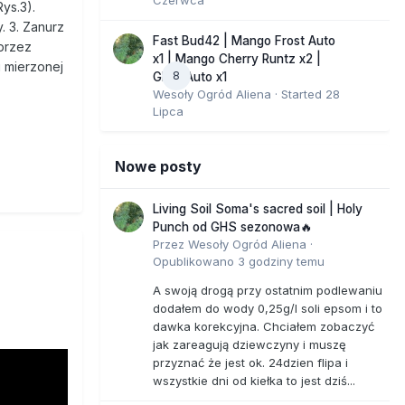
ys.3).
. 3. Zanurz
Fast Bud42 | Mango Frost Auto
przez
x1 | Mango Cherry Runtz x2 |
i mierzonej
8
GMO Auto x1
Wesoły Ogród Aliena
· Started
28
Lipca
Nowe posty
Living Soil Soma's sacred soil | Holy
Punch od GHS sezonowa🔥
Przez
Wesoły Ogród Aliena
·
Opublikowano
3 godziny temu
A swoją drogą przy ostatnim podlewaniu
dodałem do wody 0,25g/l soli epsom i to
dawka korekcyjna. Chciałem zobaczyć
jak zareagują dziewczyny i muszę
przyznać że jest ok. 24dzien flipa i
wszystkie dni od kiełka to jest dziś...