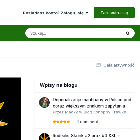
Zarejestruj się
Posiadasz konto? Zaloguj się
Cała aktywność
Wpisy na blogu
Depenalizacja marihuany w Polsce pod
coraz większym znakiem zapytania
Przez
Macky
w
Blog Konopny Trawka
1 comment
Rudealis Skunk #2 oraz #3 XXL –