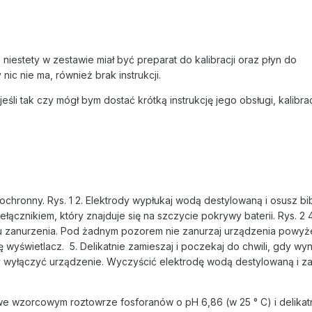
niestety w zestawie miał być preparat do kalibracji oraz płyn do
ic nie ma, również brak instrukcji.
śli tak czy mógł bym dostać krótką instrukcję jego obsługi, kalibracj
 ochronny. Rys. 1 2. Elektrody wypłukaj wodą destylowaną i osusz bi
zełącznikiem, który znajduje się na szczycie pokrywy baterii. Rys. 2 
u zanurzenia. Pod żadnym pozorem nie zanurzaj urządzenia powyż
ę wyświetlacz. 5. Delikatnie zamieszaj i poczekaj do chwili, gdy wy
leży wyłączyć urządzenie. Wyczyścić elektrodę wodą destylowaną i z
ę we wzorcowym roztowrze fosforanów o pH 6,86 (w 25 ° C) i delikat