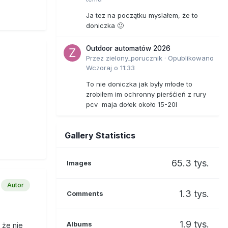
Ja tez na początku myslałem, że to
doniczka 🙂
Outdoor automatów 2026
Przez
zielony_porucznik
·
Opublikowano
Wczoraj o 11:33
To nie doniczka jak były młode to
zrobiłem im ochronny pierśćień z rury
pcv maja dołek około 15-20l
Gallery Statistics
65.3 tys.
Images
Autor
1.3 tys.
Comments
1.9 tys.
Albums
 że nie