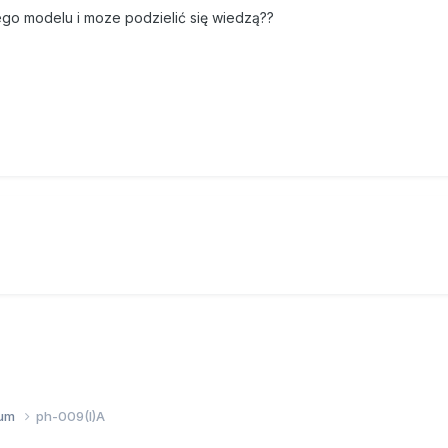
ego modelu i moze podzielić się wiedzą??
wum
ph-009(I)A