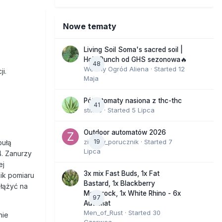
Nowe tematy
Living Soil Soma's sacred soil |
Holy Punch od GHS sezonowa🔥
48
Wesoły Ogród Aliena
· Started
12
i.
Maja
Półautomaty nasiona z thc-thc
41
stix33
· Started
5 Lipca
Outdoor automatów 2026
zielony_porucznik
19
· Started
7
bułą
Lipca
4. Zanurzy
ej
3x mix Fast Buds, 1x Fat
nik pomiaru
Bastard, 1x Blackberry
ałążyć na
Moonrock, 1x White Rhino - 6x
97
Automat
Men_of_Rust
· Started
30
nie
Czerwca