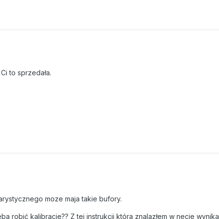
Ci to sprzedała.
warystycznego moze maja takie bufory.
 robić kalibracje?? Z tej instrukcji która znalazłem w necie wynika