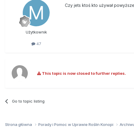
Czy jets ktoś kto używał powyższ
Użytkownik
47
This topic is now closed to further replies.
Go to topic listing
Strona główna
Porady i Pomoc w Uprawie Roślin Konopi
Archi