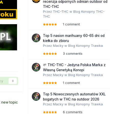
recenzja odpornych odmian outdoor od
THC-THC
Przez
THC-THC
w
Blog Konopny THC-
THC
1 comment
Top 5 nasion marihuany 60-65 dni od
kiełka do zbioru
Przez
Macky
w
Blog Konopny Trawka
3 comments
🌱 THC-THC - Jedyna Polska Marka z
Własną Genetyką Konopi
Przez
Macky
w
Blog Konopny Trawka
cy
0
1 comment
Top 5 Nowoczesnych automatów XXL
bogatych w THC na outdoor 2026
t new topic
Przez
Macky
w
Blog Konopny Trawka
6 comments