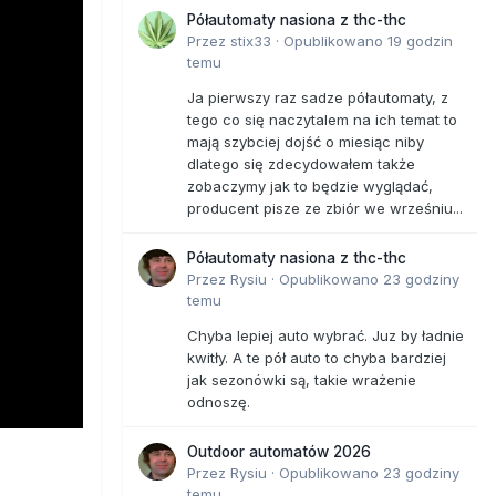
Półautomaty nasiona z thc-thc
Przez
stix33
·
Opublikowano
19 godzin
temu
Ja pierwszy raz sadze półautomaty, z
tego co się naczytalem na ich temat to
mają szybciej dojść o miesiąc niby
dlatego się zdecydowałem także
zobaczymy jak to będzie wyglądać,
producent pisze ze zbiór we wrześniu...
Półautomaty nasiona z thc-thc
Przez
Rysiu
·
Opublikowano
23 godziny
temu
Chyba lepiej auto wybrać. Juz by ładnie
kwitły. A te pół auto to chyba bardziej
jak sezonówki są, takie wrażenie
odnoszę.
Outdoor automatów 2026
Przez
Rysiu
·
Opublikowano
23 godziny
temu