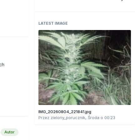
LATEST IMAGE
ch
IMG_20260804_221841.jpg
Przez
zielony_porucznik
,
Środa o 00:23
Autor