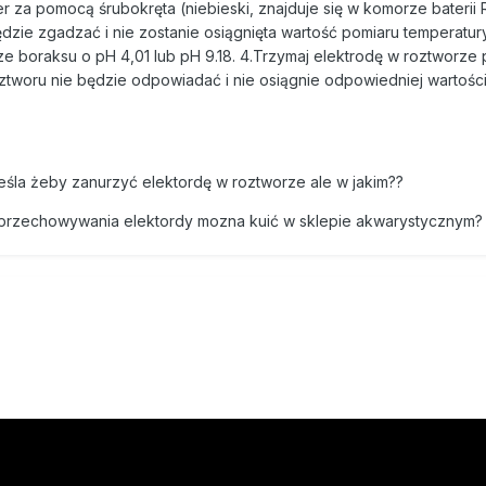
er za pomocą śrubokręta (niebieski, znajduje się w komorze baterii R
dzie zgadzać i nie zostanie osiągnięta wartość pomiaru temperatury
 boraksu o pH 4,01 lub pH 9.18. 4.Trzymaj elektrodę w roztworze 
oztworu nie będzie odpowiadać i nie osiągnie odpowiedniej wartośc
eśla żeby zanurzyć elektordę w roztworze ale w jakim??
az przechowywania elektordy mozna kuić w sklepie akwarystycznym?