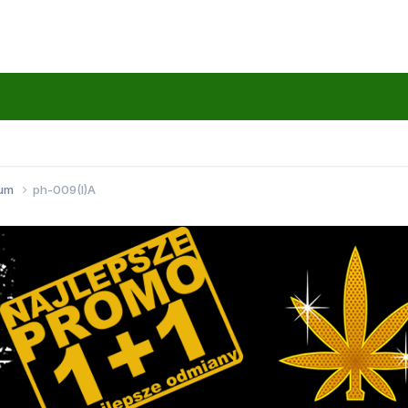
wum
ph-009(I)A