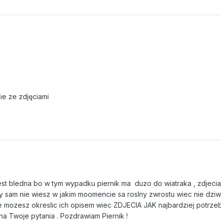
ie ze zdjęciami
t bledna bo w tym wypadku piernik ma duzo do wiatraka , zdjecia
wy sam nie wiesz w jakim moomencie sa roslny zwrostu wiec nie dziw
e mozesz okreslic ich opisem wiec ZDJECIA JAK najbardziej potrze
 Twoje pytania . Pozdrawiam Piernik !