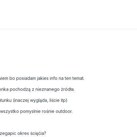
iem bo posiadam jakies info na ten temat.
ionka pochodzą z nieznanego żródła.
unku (inaczej wygląda, liście itp)
szystko pomyslnie rośnie outdoor.
zegapic okres ścięćia?