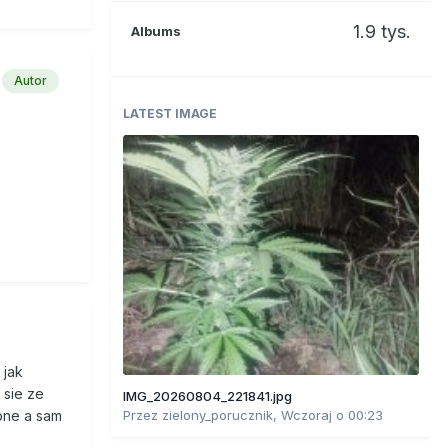
1.9 tys.
Albums
Autor
LATEST IMAGE
 jak
 sie ze
IMG_20260804_221841.jpg
Przez
zielony_porucznik
,
Wczoraj o 00:23
bne a sam