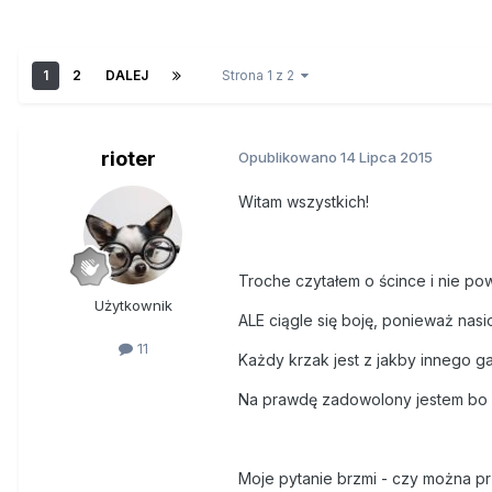
1
2
DALEJ
Strona 1 z 2
rioter
Opublikowano
14 Lipca 2015
Witam wszystkich!
Troche czytałem o ścince i nie pow
Użytkownik
ALE ciągle się boję, ponieważ nas
11
Każdy krzak jest z jakby innego gat
Na prawdę zadowolony jestem bo w
Moje pytanie brzmi - czy można pr