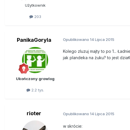
Użytkownik
203
PanikaGoryla
Opublikowano
14 Lipca 2015
Kolego zluzuj majty to po 1... Ład
jak plandeka na żuku? to jest dzia
Ukończony growlog
2.2 tys.
rioter
Opublikowano
14 Lipca 2015
w skrócie: