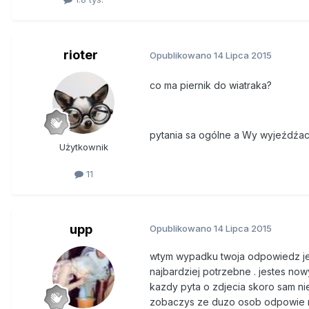
rioter
Opublikowano
14 Lipca 2015
co ma piernik do wiatraka?
pytania sa ogólne a Wy wyjeźdźac
Użytkownik
11
upp
Opublikowano
14 Lipca 2015
wtym wypadku twoja odpowiedz jes
najbardziej potrzebne . jestes no
kazdy pyta o zdjecia skoro sam ni
zobaczys ze duzo osob odpowie na