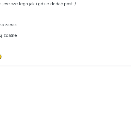
m jeszcze tego jak i gdzie dodać post ;/
 na zapas
dą zdatne