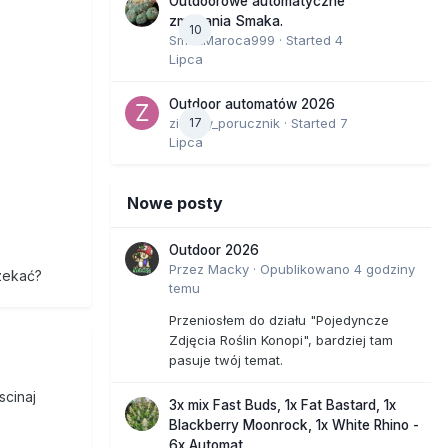
Outdoorowe automatyczne
zmagania Smaka.
10
SmakMaroca999
· Started
4
Lipca
Outdoor automatów 2026
zielony_porucznik
17
· Started
7
Lipca
Nowe posty
Outdoor 2026
Przez
Macky
·
Opublikowano
4 godziny
zekać?
temu
Przeniosłem do działu "Pojedyncze
Zdjęcia Roślin Konopi", bardziej tam
pasuje twój temat.
scinaj
3x mix Fast Buds, 1x Fat Bastard, 1x
Blackberry Moonrock, 1x White Rhino -
6x Automat