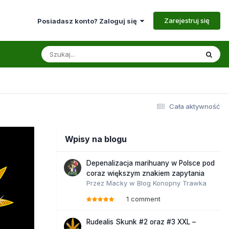
Zarejestruj się
Posiadasz konto? Zaloguj się
Cała aktywność
Wpisy na blogu
Depenalizacja marihuany w Polsce pod
coraz większym znakiem zapytania
Przez
Macky
w
Blog Konopny Trawka
1 comment
Rudealis Skunk #2 oraz #3 XXL –