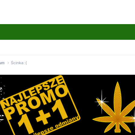
wum
Ścinka :(