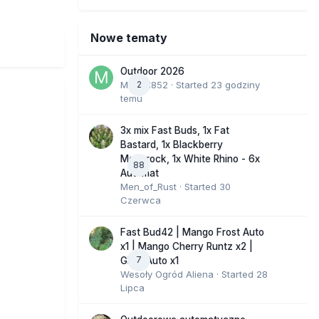
Nowe tematy
Outdoor 2026
Marcel852
2
· Started
23 godziny
temu
3x mix Fast Buds, 1x Fat
Bastard, 1x Blackberry
Moonrock, 1x White Rhino - 6x
88
Automat
Men_of_Rust
· Started
30
Czerwca
Fast Bud42 | Mango Frost Auto
x1 | Mango Cherry Runtz x2 |
7
GMO Auto x1
Wesoły Ogród Aliena
· Started
28
Lipca