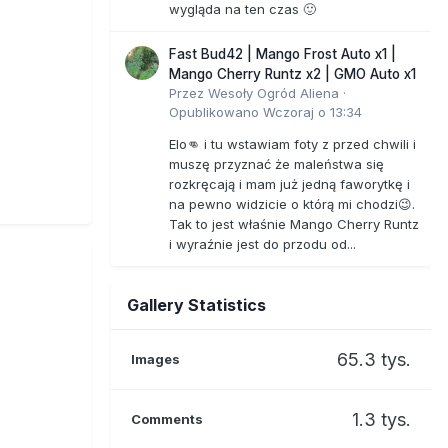
wygląda na ten czas 🙂
Fast Bud42 | Mango Frost Auto x1 |
Mango Cherry Runtz x2 | GMO Auto x1
Przez
Wesoły Ogród Aliena
·
Opublikowano
Wczoraj o 13:34
Elo👊 i tu wstawiam foty z przed chwili i
muszę przyznać że maleństwa się
rozkręcają i mam już jedną faworytkę i
na pewno widzicie o którą mi chodzi😉.
Tak to jest właśnie Mango Cherry Runtz
i wyraźnie jest do przodu od...
Gallery Statistics
65.3 tys.
Images
1.3 tys.
Comments