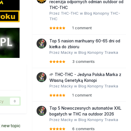
recenzja odpornych odmian outdoor od
THC-THC
Przez
THC-THC
w
Blog Konopny THC-
THC
1 comment
Top 5 nasion marihuany 60-65 dni od
kiełka do zbioru
Przez
Macky
w
Blog Konopny Trawka
3 comments
🌱 THC-THC - Jedyna Polska Marka z
Własną Genetyką Konopi
Przez
Macky
w
Blog Konopny Trawka
1 comment
cy
0
Top 5 Nowoczesnych automatów XXL
bogatych w THC na outdoor 2026
Przez
Macky
w
Blog Konopny Trawka
t new topic
6 comments