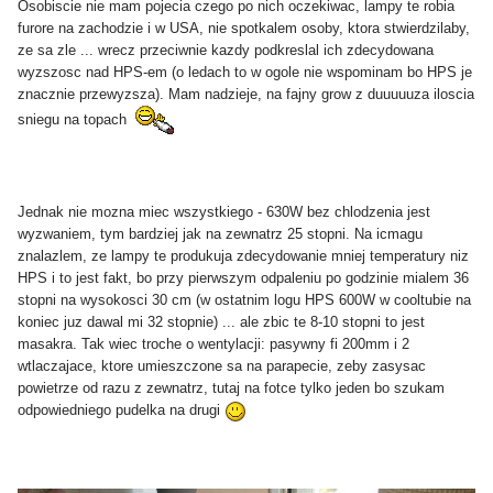
Osobiscie nie mam pojecia czego po nich oczekiwac, lampy te robia
furore na zachodzie i w USA, nie spotkalem osoby, ktora stwierdzilaby,
ze sa zle ... wrecz przeciwnie kazdy podkreslal ich zdecydowana
wyzszosc nad HPS-em (o ledach to w ogole nie wspominam bo HPS je
znacznie przewyzsza). Mam nadzieje, na fajny grow z duuuuuza iloscia
sniegu na topach
Jednak nie mozna miec wszystkiego - 630W bez chlodzenia jest
wyzwaniem, tym bardziej jak na zewnatrz 25 stopni. Na icmagu
znalazlem, ze lampy te produkuja zdecydowanie mniej temperatury niz
HPS i to jest fakt, bo przy pierwszym odpaleniu po godzinie mialem 36
stopni na wysokosci 30 cm (w ostatnim logu HPS 600W w cooltubie na
koniec juz dawal mi 32 stopnie) ... ale zbic te 8-10 stopni to jest
masakra. Tak wiec troche o wentylacji: pasywny fi 200mm i 2
wtlaczajace, ktore umieszczone sa na parapecie, zeby zasysac
powietrze od razu z zewnatrz, tutaj na fotce tylko jeden bo szukam
odpowiedniego pudelka na drugi