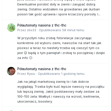
Ewentualnie porobić doły w ziemii i zasypać dobrą
ziemią. Ostatnio widziałem na growdiaries jak durban
poison tak gość uprawia i spore krzaczory porosły. I...
Półautomaty nasiona z thc-thc
Przez
stix33
·
Opublikowano
58 minut temu
W przyszłym roku zrobię fotorelacje zaczynając
konkretnie od wyboru ziemi, nawozów na start tak jak
piszesz a teraz no niestety trzeba się cieszyć tym co
jest 😉 będę o tym pamiętał i zrobię to porządniej i dzięki
za info 🙂
Półautomaty nasiona z thc-thc
Przez
Rysiu
·
Opublikowano
1 godzinę temu
Jak na jakąś marketową ziemię to i tak dobrze
wyglądają. Trzeba było kuić lepsze nawozy na początku
lub lepszą ziemię. Jakiś podstawowy mały zestaw za
100-150 zeta. Miałbyś i nawozy na wzrost, kwitnienie,
ukorzeniacz, boostery.