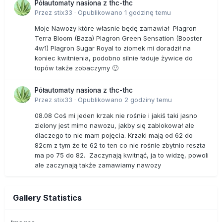
Półautomaty nasiona z thc-thc
Przez
stix33
·
Opublikowano
1 godzinę temu
Moje Nawozy które własnie będę zamawiał Plagron
Terra Bloom (Baza) Plagron Green Sensation (Booster
4w1) Plagron Sugar Royal to ziomek mi doradził na
koniec kwitnienia, podobno silnie ładuje żywice do
topów także zobaczymy 🙂
Półautomaty nasiona z thc-thc
Przez
stix33
·
Opublikowano
2 godziny temu
08.08 Coś mi jeden krzak nie rośnie i jakiś taki jasno
zielony jest mimo nawozu, jakby się zablokował ale
dlaczego to nie mam pojęcia. Krzaki mają od 62 do
82cm z tym że te 62 to ten co nie rośnie zbytnio reszta
ma po 75 do 82. Zaczynają kwitnąć, ja to widzę, powoli
ale zaczynają także zamawiamy nawozy
Gallery Statistics