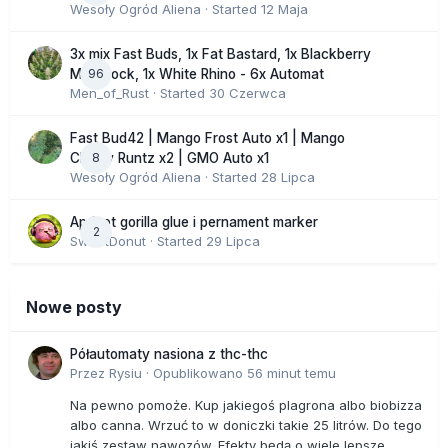
Wesoły Ogród Aliena
· Started
12 Maja
3x mix Fast Buds, 1x Fat Bastard, 1x Blackberry
96
Moonrock, 1x White Rhino - 6x Automat
Men_of_Rust
· Started
30 Czerwca
Fast Bud42 | Mango Frost Auto x1 | Mango
8
Cherry Runtz x2 | GMO Auto x1
Wesoły Ogród Aliena
· Started
28 Lipca
Apricot gorilla glue i pernament marker
2
SweetDonut
· Started
29 Lipca
Nowe posty
Półautomaty nasiona z thc-thc
Przez
Rysiu
·
Opublikowano
56 minut temu
Na pewno pomoże. Kup jakiegoś plagrona albo biobizza
albo canna. Wrzuć to w doniczki takie 25 litrów. Do tego
jakiś zestaw nawozów. Efekty będą o wiele lepsze.