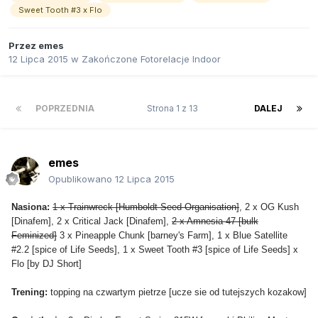
Sweet Tooth #3 x Flo
Przez
emes
12 Lipca 2015
w
Zakończone Fotorelacje Indoor
POPRZEDNIA
Strona 1 z 13
DALEJ
emes
Opublikowano
12 Lipca 2015
Nasiona:
1 x Trainwreck [Humboldt Seed Organisation]
, 2 x OG Kush
[Dinafem], 2 x Critical Jack [Dinafem],
2 x Amnesia 47 [bulk
Feminized]
3 x Pineapple Chunk [barney's Farm], 1 x Blue Satellite
#2.2 [spice of Life Seeds], 1 x Sweet Tooth #3 [spice of Life Seeds] x
Flo [by DJ Short]
Trening:
topping na czwartym pietrze [ucze sie od tutejszych kozakow]