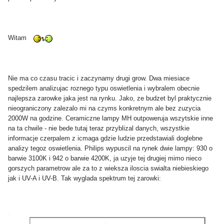
Witam
Nie ma co czasu tracic i zaczynamy drugi grow. Dwa miesiace
spedzilem analizujac roznego typu oswietlenia i wybralem obecnie
najlepsza zarowke jaka jest na rynku. Jako, ze budzet byl praktycznie
nieograniczony zalezalo mi na czyms konkretnym ale bez zuzycia
2000W na godzine. Ceramiczne lampy MH outpoweruja wszytskie inne
na ta chwile - nie bede tutaj teraz przyblizal danych, wszystkie
informacje czerpalem z icmaga gdzie ludzie przedstawiali doglebne
analizy tegoz oswietlenia. Philips wypuscil na rynek dwie lampy: 930 o
barwie 3100K i 942 o barwie 4200K, ja uzyje tej drugiej mimo nieco
gorszych parametrow ale za to z wieksza iloscia swialta niebieskiego
jak i UV-A i UV-B. Tak wyglada spektrum tej zarowki: