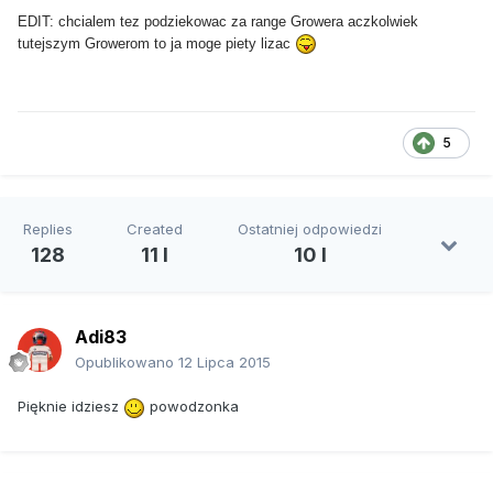
EDIT: chcialem tez podziekowac za range Growera aczkolwiek
tutejszym Growerom to ja moge piety lizac
5
Replies
Created
Ostatniej odpowiedzi
128
11 l
10 l
Adi83
Opublikowano
12 Lipca 2015
Pięknie idziesz
powodzonka