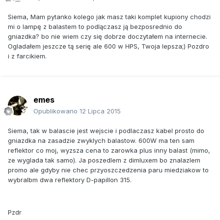
Siema, Mam pytanko kolego jak masz taki komplet kupiony chodzi
mi o lampę z balastem to podlączasz ją bezposrednio do
gniazdka? bo nie wiem czy się dobrze doczytałem na internecie.
Ogladałem jeszcze tą serię ale 600 w HPS, Twoja lepsza;) Pozdro
i z farcikiem.
emes
Opublikowano
12 Lipca 2015
Siema, tak w balascie jest wejscie i podlaczasz kabel prosto do
gniazdka na zasadzie zwyklych balastow. 600W ma ten sam
reflektor co moj, wyzsza cena to zarowka plus inny balast (mimo,
ze wyglada tak samo). Ja poszedlem z dimluxem bo znalazlem
promo ale gdyby nie chec przyoszczedzenia paru miedziakow to
wybralbm dwa reflektory D-papillon 315.
Pzdr