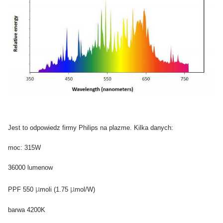
Jest to odpowiedz firmy Philips na plazme. Kilka danych:
moc: 315W
36000 lumenow
µ
µ
PPF 550
moli
(1.75
mol/W)
barwa 4200K