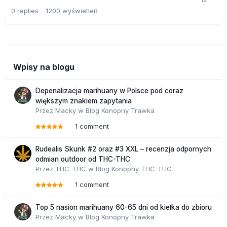
0
replies
1200
wyświetleń
Wpisy na blogu
Depenalizacja marihuany w Polsce pod coraz
większym znakiem zapytania
Przez
Macky
w
Blog Konopny Trawka
1 comment
Rudealis Skunk #2 oraz #3 XXL – recenzja odpornych
odmian outdoor od THC-THC
Przez
THC-THC
w
Blog Konopny THC-THC
1 comment
Top 5 nasion marihuany 60-65 dni od kiełka do zbioru
Przez
Macky
w
Blog Konopny Trawka