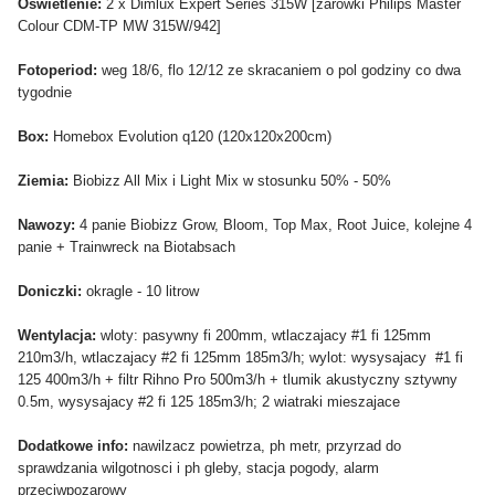
Oswietlenie:
2 x Dimlux Expert Series 315W [zarowki Philips Master
Colour CDM-TP MW 315W/942]
Fotoperiod:
weg 18/6, flo 12/12 ze skracaniem o pol godziny co dwa
tygodnie
Box:
Homebox Evolution q120 (120x120x200cm)
Ziemia:
Biobizz All Mix i Light Mix w stosunku 50% - 50%
Nawozy:
4 panie Biobizz Grow, Bloom, Top Max, Root Juice, kolejne 4
panie + Trainwreck na Biotabsach
Doniczki:
okragle - 10 litrow
Wentylacja:
wloty: pasywny fi 200mm, wtlaczajacy #1 fi 125mm
210m3/h, wtlaczajacy #2 fi 125mm 185m3/h; wylot: wysysajacy #1 fi
125 400m3/h + filtr Rihno Pro 500m3/h + tlumik akustyczny sztywny
0.5m, wysysajacy #2 fi 125 185m3/h; 2 wiatraki mieszajace
Dodatkowe info:
nawilzacz powietrza, ph metr, przyrzad do
sprawdzania wilgotnosci i ph gleby, stacja pogody, alarm
przeciwpozarowy