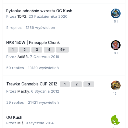
Pytanko odnośnie wzrostu OG Kush
Przez
1QP2
,
23 Października 2020
5
replies
1236
wyświetleń
HPS 150W | Pineapple Chunk
1
2
3
4
6
Przez
Adi83
,
7 Czerwca 2016
50
replies
13139
wyświetleń
Trawka Cannabis CUP 2012
1
2
3
Przez
Macky
,
6 Stycznia 2012
29
replies
21421
wyświetleń
OG Kush
Przez
Miś
,
9 Stycznia 2014