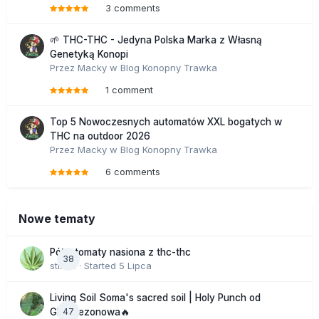
3 comments
🌱 THC-THC - Jedyna Polska Marka z Własną
Genetyką Konopi
Przez
Macky
w
Blog Konopny Trawka
1 comment
Top 5 Nowoczesnych automatów XXL bogatych w
THC na outdoor 2026
Przez
Macky
w
Blog Konopny Trawka
6 comments
Nowe tematy
Półautomaty nasiona z thc-thc
38
stix33
· Started
5 Lipca
Living Soil Soma's sacred soil | Holy Punch od
47
GHS sezonowa🔥