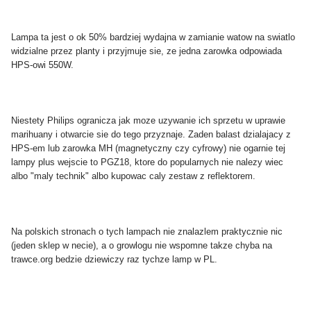
Lampa ta jest o ok 50% bardziej wydajna w zamianie watow na swiatlo
widzialne przez planty i przyjmuje sie, ze jedna zarowka odpowiada
HPS-owi 550W.
Niestety Philips ogranicza jak moze uzywanie ich sprzetu w uprawie
marihuany i otwarcie sie do tego przyznaje. Zaden balast dzialajacy z
HPS-em lub zarowka MH (magnetyczny czy cyfrowy) nie ogarnie tej
lampy plus wejscie to PGZ18, ktore do popularnych nie nalezy wiec
albo "maly technik" albo kupowac caly zestaw z reflektorem.
Na polskich stronach o tych lampach nie znalazlem praktycznie nic
(jeden sklep w necie), a o growlogu nie wspomne takze chyba na
trawce.org bedzie dziewiczy raz tychze lamp w PL.