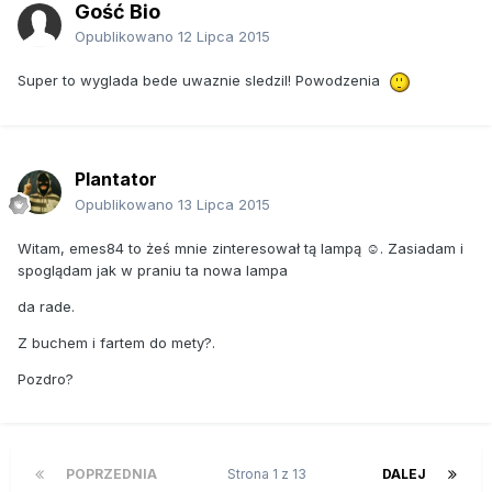
Gość Bio
Opublikowano
12 Lipca 2015
Super to wyglada bede uwaznie sledzil! Powodzenia
Plantator
Opublikowano
13 Lipca 2015
Witam, emes84 to żeś mnie zinteresował tą lampą ☺. Zasiadam i
spoglądam jak w praniu ta nowa lampa
da rade.
Z buchem i fartem do mety?.
Pozdro?
POPRZEDNIA
Strona 1 z 13
DALEJ