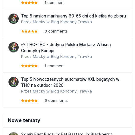
1 comment
Top 5 nasion marihuany 60-65 dni od kiełka do zbioru
Przez
Macky
w
Blog Konopny Trawka
3 comments
🌱 THC-THC - Jedyna Polska Marka z Własną
Genetyką Konopi
Przez
Macky
w
Blog Konopny Trawka
1 comment
Top 5 Nowoczesnych automatów XXL bogatych w
THC na outdoor 2026
Przez
Macky
w
Blog Konopny Trawka
6 comments
Nowe tematy
3x mix Fast Buds, 1x Fat Bastard, 1x Blackberry