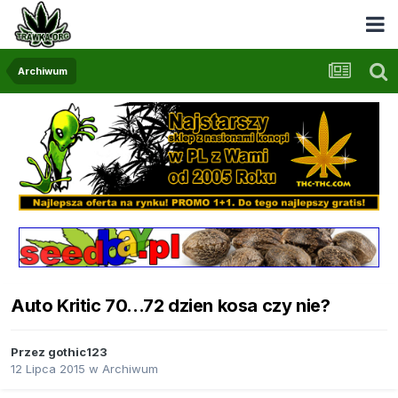
Archiwum
Auto Kritic 70...72 dzien kosa czy nie?
Przez
gothic123
12 Lipca 2015
w
Archiwum