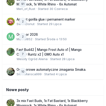
91
Moonrock, 1x White Rhino - 6x Automat
Men_of_Rust
· Started
30 Czerwca
Apricot gorilla glue i pernament marker
2
SweetDonut
· Started
29 Lipca
Outdoor 2026
2
Marcel852
· Started
Środa o 13:50
Fast Bud42 | Mango Frost Auto x1 | Mango
7
Cherry Runtz x2 | GMO Auto x1
Wesoły Ogród Aliena
· Started
28 Lipca
Outdoorowe automatyczne zmagania Smaka.
10
SmakMaroca999
· Started
4 Lipca
Nowe posty
3x mix Fast Buds, 1x Fat Bastard, 1x Blackberry
Moonrock, 1x White Rhino - 6x Automat