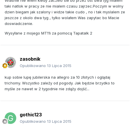
Wlasnie nie wiem kiedy zaczelo sie bo przez ost dwa tyg mialem
taki natlok w pracy ze nie mialem czasu zajrzec.Poczym w wolny
dzien biegam jak szalony i widze takie cudo , no i tak myslalem ze
jeszcze z okolo dwa tyg , tylko wolałem Was zapytac bo Macie
doswiadczenie.
Wysyłane z mojego MT11i za pomocą Tapatalk 2
zasobnik
Opublikowano
13 Lipca 2015
kup sobie lupę jubilerska na allegro za 10 złotych i oglądaj
trichomy. Wszystko zależy od pogody. Jak będzie brzydko to
myśle ze nawet w 2 tygodnie nie zdąży dojść...
gothic123
Opublikowano
13 Lipca 2015