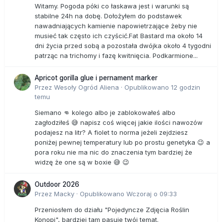
Witamy. Pogoda póki co łaskawa jest i warunki są
stabilne 24h na dobę. Dołożyłem do podstawek
nawadniających kamienie napowietrzające żeby nie
musieć tak często ich czyścić.Fat Bastard ma około 14
dni życia przed sobą a pozostała dwójka około 4 tygodni
patrząc na trichomy i fazę kwitnięcia. Podkarmione...
Apricot gorilla glue i pernament marker
Przez
Wesoły Ogród Aliena
·
Opublikowano
12 godzin
temu
Siemano 👊 kolego albo je zablokowałeś albo
zagłodziłeś 😅 napisz coś więcej jakie ilości nawozów
podajesz na litr? A fiolet to norma jeżeli zejdziesz
poniżej pewnej temperatury lub po prostu genetyka 😉 a
pora roku nie ma nic do znaczenia tym bardziej że
widzę że one są w boxie 😅 😉
Outdoor 2026
Przez
Macky
·
Opublikowano
Wczoraj o 09:33
Przeniosłem do działu "Pojedyncze Zdjęcia Roślin
Konopi", bardziej tam pasuje twój temat.