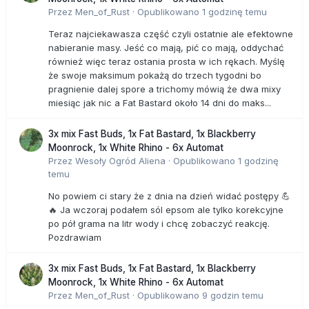
Przez
Men_of_Rust
·
Opublikowano
1 godzinę temu
Teraz najciekawasza część czyli ostatnie ale efektowne
nabieranie masy. Jeść co mają, pić co mają, oddychać
również więc teraz ostania prosta w ich rękach. Myślę
że swoje maksimum pokażą do trzech tygodni bo
pragnienie dalej spore a trichomy mówią że dwa mixy
miesiąc jak nic a Fat Bastard około 14 dni do maks...
3x mix Fast Buds, 1x Fat Bastard, 1x Blackberry
Moonrock, 1x White Rhino - 6x Automat
Przez
Wesoły Ogród Aliena
·
Opublikowano
1 godzinę
temu
No powiem ci stary że z dnia na dzień widać postępy 💪
🔥 Ja wczoraj podałem sól epsom ale tylko korekcyjne
po pół grama na litr wody i chcę zobaczyć reakcję.
Pozdrawiam
3x mix Fast Buds, 1x Fat Bastard, 1x Blackberry
Moonrock, 1x White Rhino - 6x Automat
Przez
Men_of_Rust
·
Opublikowano
9 godzin temu