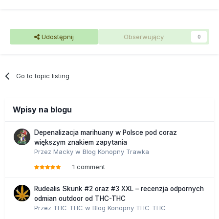
Udostępnij
Obserwujący
0
Go to topic listing
Wpisy na blogu
Depenalizacja marihuany w Polsce pod coraz
większym znakiem zapytania
Przez
Macky
w
Blog Konopny Trawka
1 comment
Rudealis Skunk #2 oraz #3 XXL – recenzja odpornych
odmian outdoor od THC-THC
Przez
THC-THC
w
Blog Konopny THC-THC