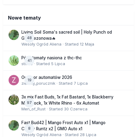
Nowe tematy
Living Soil Soma's sacred soil | Holy Punch od
48
GHS sezonowa🔥
Wesoły Ogród Aliena
· Started
12 Maja
Półautomaty nasiona z thc-thc
41
stix33
· Started
5 Lipca
Outdoor automatów 2026
19
zielony_porucznik
· Started
7 Lipca
3x mix Fast Buds, 1x Fat Bastard, 1x Blackberry
97
Moonrock, 1x White Rhino - 6x Automat
Men_of_Rust
· Started
30 Czerwca
Fast Bud42 | Mango Frost Auto x1 | Mango
8
Cherry Runtz x2 | GMO Auto x1
Wesoły Ogród Aliena
· Started
28 Lipca