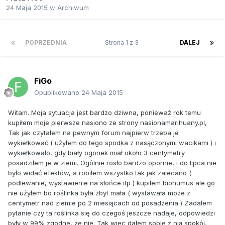
24 Maja 2015
w
Archiwum
POPRZEDNIA
Strona 1 z 3
DALEJ
FiGo
Opublikowano
24 Maja 2015
Witam. Moja sytuacja jest bardzo dziwna, ponieważ rok temu
kupiłem moje pierwsze nasiono ze strony nasionamarihuany.pl,
Tak jak czytałem na pewnym forum najpierw trzeba je
wykiełkować ( użyłem do tego spodka z nasączonymi wacikami ) i
wykiełkowało, gdy biały ogonek miał około 3 centymetry
posadziłem je w ziemi. Ogólnie rosło bardzo opornie, i do lipca nie
było widać efektów, a robiłem wszystko tak jak zalecano (
podlewanie, wystawienie na słońce itp ) kupiłem biohumus ale go
nie użyłem bo roślinka była zbyt mała ( wystawała może z
centymetr nad ziemie po 2 miesiącach od posadzenia ) Zadałem
pytanie czy ta roślinka się do czegoś jeszcze nadaje, odpowiedzi
były w 99% zgodne, że nie. Tak więc dałem sobie z nią spokój,