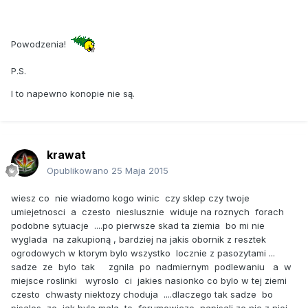
Powodzenia!
P.S.
I to napewno konopie nie są.
krawat
Opublikowano
25 Maja 2015
wiesz co nie wiadomo kogo winic czy sklep czy twoje
umiejetnosci a czesto nieslusznie widuje na roznych forach
podobne sytuacje ....po pierwsze skad ta ziemia bo mi nie
wyglada na zakupioną , bardziej na jakis obornik z resztek
ogrodowych w ktorym bylo wszystko locznie z pasozytami ...
sadze ze bylo tak zgnila po nadmiernym podlewaniu a w
miejsce roslinki wyroslo ci jakies nasionko co bylo w tej ziemi
czesto chwasty niektozy choduja ....dlaczego tak sadze bo
pisales ze jak byla mala to forumowicze napisali ze nic z niej