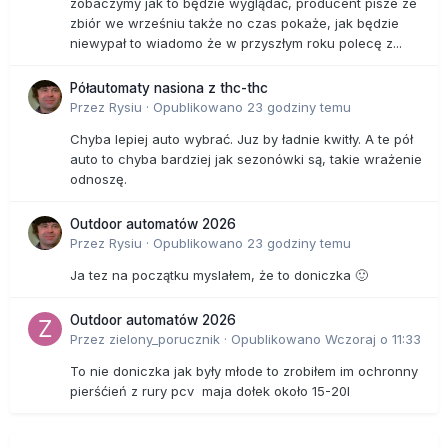
zobaczymy jak to będzie wyglądać, producent pisze ze
zbiór we wrześniu także no czas pokaże, jak będzie
niewypał to wiadomo że w przyszłym roku polecę z...
Półautomaty nasiona z thc-thc
Przez
Rysiu
·
Opublikowano
23 godziny temu
Chyba lepiej auto wybrać. Juz by ładnie kwitły. A te pół
auto to chyba bardziej jak sezonówki są, takie wrażenie
odnoszę.
Outdoor automatów 2026
Przez
Rysiu
·
Opublikowano
23 godziny temu
Ja tez na początku myslałem, że to doniczka 🙂
Outdoor automatów 2026
Przez
zielony_porucznik
·
Opublikowano
Wczoraj o 11:33
To nie doniczka jak były młode to zrobiłem im ochronny
pierśćień z rury pcv maja dołek około 15-20l