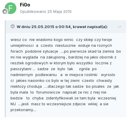
FiGo
Opublikowano
25 Maja 2015
W dniu 25.05.2015 o 00:54, krawat napisał(a):
wiesz co nie wiadomo kogo winic czy sklep czy twoje
umiejetnosci a czesto nieslusznie widuje na roznych
forach podobne sytuacje ....po pierwsze skad ta ziemia bo
mi nie wyglada na zakupioną , bardziej na jakis obornik z
resztek ogrodowych w ktorym bylo wszystko locznie z
pasozytami ... sadze ze bylo tak zgnila po
nadmiernym podlewaniu a w miejsce roslinki wyroslo
ci jakies nasionko co bylo w tej ziemi czesto chwasty
niektozy choduja ....dlaczego tak sadze bo pisales ze jak
byla mala to forumowicze napisali ze nic z niej nie
bedzie to chyba zidentyfikowali ze tam byla wczesniej
MJ ....jesli masz to wczesniejsze zdjecie wklej a sie
przekonamy....