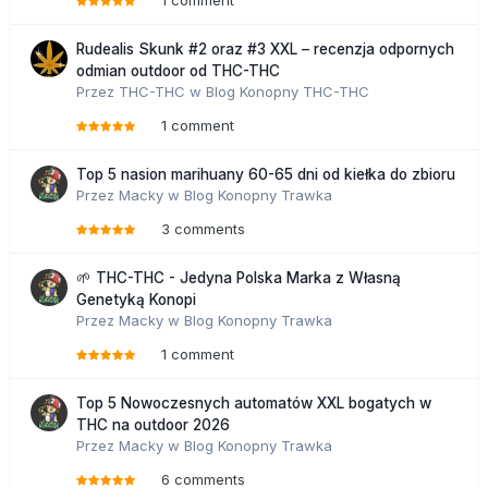
Rudealis Skunk #2 oraz #3 XXL – recenzja odpornych
odmian outdoor od THC-THC
Przez
THC-THC
w
Blog Konopny THC-THC
1 comment
Top 5 nasion marihuany 60-65 dni od kiełka do zbioru
Przez
Macky
w
Blog Konopny Trawka
3 comments
🌱 THC-THC - Jedyna Polska Marka z Własną
Genetyką Konopi
Przez
Macky
w
Blog Konopny Trawka
1 comment
Top 5 Nowoczesnych automatów XXL bogatych w
THC na outdoor 2026
Przez
Macky
w
Blog Konopny Trawka
6 comments