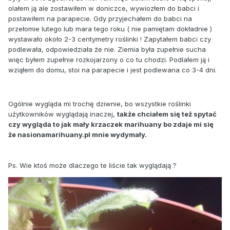
olałem ją ale zostawiłem w doniczce, wywiozłem do babci i
postawiłem na parapecie. Gdy przyjechałem do babci na
przełomie lutego lub mara tego roku ( nie pamiętam dokładnie )
wystawało około 2-3 centymetry roślinki ! Zapytałem babci czy
podlewała, odpowiedziała że nie. Ziemia była zupełnie sucha
więc byłem zupełnie rozkojarzony o co tu chodzi. Podlałem ją i
wziąłem do domu, stoi na parapecie i jest podlewana co 3-4 dni.
Ogólnie wygląda mi trochę dziwnie, bo wszystkie roślinki
użytkowników wyglądają inaczej,
także chciałem się też spytać
czy wygląda to jak mały krzaczek marihuany bo zdaje mi się
że nasionamarihuany.pl mnie wydymały.
Ps. Wie ktoś może dlaczego te liście tak wyglądają ?