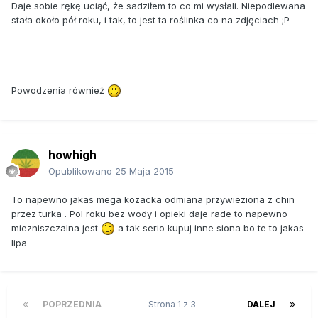
Daje sobie rękę uciąć, że sadziłem to co mi wysłali. Niepodlewana
stała około pół roku, i tak, to jest ta roślinka co na zdjęciach ;P
Powodzenia również
howhigh
Opublikowano
25 Maja 2015
To napewno jakas mega kozacka odmiana przywieziona z chin
przez turka . Pol roku bez wody i opieki daje rade to napewno
miezniszczalna jest
a tak serio kupuj inne siona bo te to jakas
lipa
POPRZEDNIA
Strona 1 z 3
DALEJ