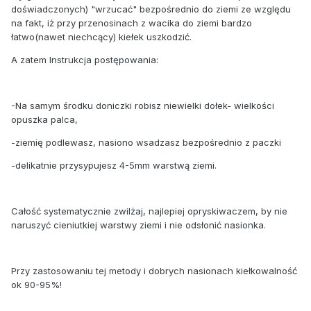
doświadczonych) "wrzucać" bezpośrednio do ziemi ze względu
na fakt, iż przy przenosinach z wacika do ziemi bardzo
łatwo(nawet niechcący) kiełek uszkodzić.
A zatem Instrukcja postępowania:
-Na samym środku doniczki robisz niewielki dołek- wielkości
opuszka palca,
-ziemię podlewasz, nasiono wsadzasz bezpośrednio z paczki
-delikatnie przysypujesz 4-5mm warstwą ziemi.
Całość systematycznie zwilżaj, najlepiej opryskiwaczem, by nie
naruszyć cieniutkiej warstwy ziemi i nie odsłonić nasionka.
Przy zastosowaniu tej metody i dobrych nasionach kiełkowalność
ok 90-95%!