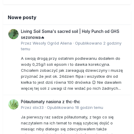
Nowe posty
Living Soil Soma's sacred soil | Holy Punch od GHS
sezonowa🔥
Przez
Wesoły Ogród Aliena
·
Opublikowano
2 godziny
temu
A swoją drogą przy ostatnim podlewaniu dodałem do
wody 0,25g/l soli epsom i to dawka korekcyjna.
Chciałem zobaczyć jak zareagują dziewczyny i muszę
przyznać że jest ok. 24dzien flipa i wszystkie dni od
kiełka to jest dziś równa 100 dniówka 😉 Nie dawałem
więcej tej soli z uwagi iż nie widać po nich żadnych...
Półautomaty nasiona z thc-thc
Przez
stix33
·
Opublikowano
18 godzin temu
Ja pierwszy raz sadze półautomaty, z tego co się
naczytalem na ich temat to mają szybciej dojść o
miesiąc niby dlatego się zdecydowałem także