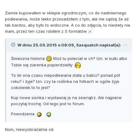
Ziemie kupowałem w sklepie ogrodniczym, co do nadmiernego
podlewania, może lekko przesadziłem z tym, ale nie sądzę że aż
tak bardzo, aby było to widoczne. A co do zdjęcia, to niestety nie
mam, przez ten czas robiłem z 5 formatów ;<
W dniu 25.05.2015 o 08:09, Sasquatch napisał(a):
Śmieszna historia
Ktoś tu poleciał w ch* tzn. w kulki albo
Tobie się ziarenka popierdzieliły
To ile ona czasu niepodlewana stała u babci? ponad pół
roku? i żyje? tzn. czy ta roślinka na fotkach w ogóle żyje
cokolwiek to to jest?
Kup nowe sionka i wystawiaj je na zewnątrz. Ale najpierw
poczytaj trochę. Od tego jest to forum.
Powodzenia
Nom, niewyobrażalnie xd.