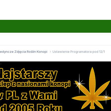
jedyncze Zdjęcia Roślin Konopi
Ustawienie Programatora pod 12/1