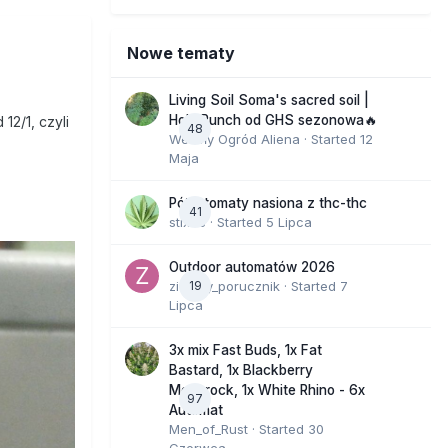
Nowe tematy
Living Soil Soma's sacred soil |
Holy Punch od GHS sezonowa🔥
12/1, czyli
48
Wesoły Ogród Aliena
· Started
12
Maja
Półautomaty nasiona z thc-thc
41
stix33
· Started
5 Lipca
Outdoor automatów 2026
zielony_porucznik
19
· Started
7
Lipca
3x mix Fast Buds, 1x Fat
Bastard, 1x Blackberry
Moonrock, 1x White Rhino - 6x
97
Automat
Men_of_Rust
· Started
30
Czerwca