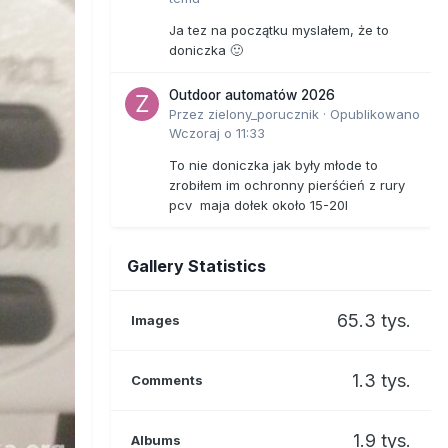
Ja tez na początku myslałem, że to
doniczka 🙂
Outdoor automatów 2026
Przez
zielony_porucznik
·
Opublikowano
Wczoraj o 11:33
To nie doniczka jak były młode to
zrobiłem im ochronny pierśćień z rury
pcv maja dołek około 15-20l
Gallery Statistics
65.3 tys.
Images
1.3 tys.
Comments
1.9 tys.
Albums