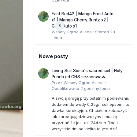
Fast Bud42 | Mango Frost Auto
x1 | Mango Cherry Runtz x2 |
8
GMO Auto x1
Wesoły Ogród Aliena
· Started
28
Lipca
Nowe posty
Living Soil Soma's sacred soil | Holy
Punch od GHS sezonowa🔥
Przez
Wesoły Ogród Aliena
·
Opublikowano
2 godziny temu
A swoją drogą przy ostatnim podlewaniu
dodałem do wody 0,25g/l soli epsom i to
dawka korekcyjna. Chciałem zobaczyć
jak zareagują dziewczyny i muszę
przyznać że jest ok. 24dzien flipa i
wszystkie dni od kiełka to jest dziś...