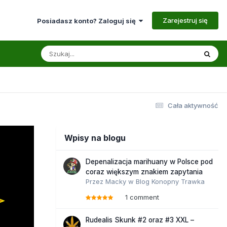
Zarejestruj się
Posiadasz konto? Zaloguj się
Cała aktywność
Wpisy na blogu
Depenalizacja marihuany w Polsce pod
coraz większym znakiem zapytania
Przez
Macky
w
Blog Konopny Trawka
1 comment
Rudealis Skunk #2 oraz #3 XXL –