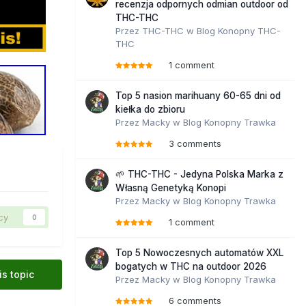
recenzja odpornych odmian outdoor od
THC-THC
Przez
THC-THC
w
Blog Konopny THC-
THC
1 comment
Top 5 nasion marihuany 60-65 dni od
kiełka do zbioru
Przez
Macky
w
Blog Konopny Trawka
3 comments
🌱 THC-THC - Jedyna Polska Marka z
Własną Genetyką Konopi
Przez
Macky
w
Blog Konopny Trawka
cy
0
1 comment
Top 5 Nowoczesnych automatów XXL
bogatych w THC na outdoor 2026
is topic
Przez
Macky
w
Blog Konopny Trawka
6 comments