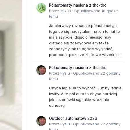
Półautomaty nasiona z thc-thc
Przez
stix33
·
Opublikowano
18 godzin
temu
Ja pierwszy raz sadze półautomaty, z
tego co się naczytalem na ich temat to
mają szybciej dojść o miesiąc niby
dlatego się zdecydowałem także
zobaczymy jak to będzie wyglądać,
producent pisze ze zbiór we wrześniu...
Półautomaty nasiona z thc-thc
Przez
Rysiu
·
Opublikowano
22 godziny
temu
Chyba lepiej auto wybrać. Juz by ładnie
kwitły. A te pół auto to chyba bardziej
jak sezonówki są, takie wrażenie
odnoszę.
Outdoor automatów 2026
Przez
Rysiu
·
Opublikowano
22 godziny
temu