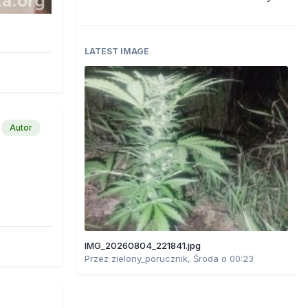
LATEST IMAGE
Autor
IMG_20260804_221841.jpg
Przez
zielony_porucznik
,
Środa o 00:23