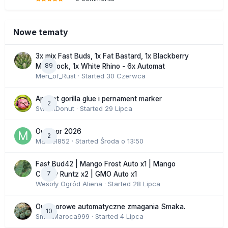
Nowe tematy
3x mix Fast Buds, 1x Fat Bastard, 1x Blackberry
89
Moonrock, 1x White Rhino - 6x Automat
Men_of_Rust
· Started
30 Czerwca
Apricot gorilla glue i pernament marker
2
SweetDonut
· Started
29 Lipca
Outdoor 2026
2
Marcel852
· Started
Środa o 13:50
Fast Bud42 | Mango Frost Auto x1 | Mango
7
Cherry Runtz x2 | GMO Auto x1
Wesoły Ogród Aliena
· Started
28 Lipca
Outdoorowe automatyczne zmagania Smaka.
10
SmakMaroca999
· Started
4 Lipca