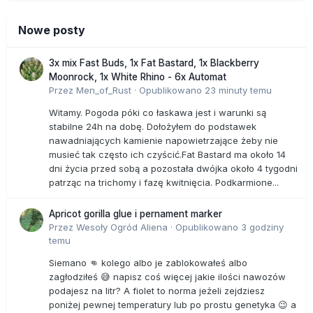
Nowe posty
3x mix Fast Buds, 1x Fat Bastard, 1x Blackberry
Moonrock, 1x White Rhino - 6x Automat
Przez
Men_of_Rust
·
Opublikowano
23 minuty temu
Witamy. Pogoda póki co łaskawa jest i warunki są
stabilne 24h na dobę. Dołożyłem do podstawek
nawadniających kamienie napowietrzające żeby nie
musieć tak często ich czyścić.Fat Bastard ma około 14
dni życia przed sobą a pozostała dwójka około 4 tygodni
patrząc na trichomy i fazę kwitnięcia. Podkarmione...
Apricot gorilla glue i pernament marker
Przez
Wesoły Ogród Aliena
·
Opublikowano
3 godziny
temu
Siemano 👊 kolego albo je zablokowałeś albo
zagłodziłeś 😅 napisz coś więcej jakie ilości nawozów
podajesz na litr? A fiolet to norma jeżeli zejdziesz
poniżej pewnej temperatury lub po prostu genetyka 😉 a