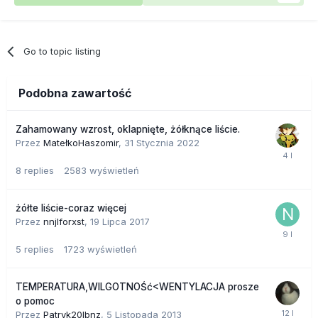
Go to topic listing
Podobna zawartość
Zahamowany wzrost, oklapnięte, żółknące liście.
Przez
MatełkoHaszomir
,
31 Stycznia 2022
8
replies
2583
wyświetleń
żółte liście-coraz więcej
Przez
nnjlforxst
,
19 Lipca 2017
5
replies
1723
wyświetleń
TEMPERATURA,WILGOTNOŚć<WENTYLACJA prosze
o pomoc
Przez
Patryk20lbnz
,
5 Listopada 2013