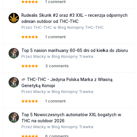
1 comment
Rudealis Skunk #2 oraz #3 XXL – recenzja odpornych
odmian outdoor od THC-THC
Przez
THC-THC
w
Blog Konopny THC-THC
1 comment
Top 5 nasion marihuany 60-65 dni od kiełka do zbioru
Przez
Macky
w
Blog Konopny Trawka
3 comments
🌱 THC-THC - Jedyna Polska Marka z Własną
Genetyką Konopi
Przez
Macky
w
Blog Konopny Trawka
1 comment
Top 5 Nowoczesnych automatów XXL bogatych w
THC na outdoor 2026
Przez
Macky
w
Blog Konopny Trawka
6 comments