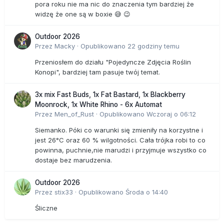
pora roku nie ma nic do znaczenia tym bardziej że
widzę że one są w boxie 😅 😉
Outdoor 2026
Przez
Macky
·
Opublikowano
22 godziny temu
Przeniosłem do działu "Pojedyncze Zdjęcia Roślin
Konopi", bardziej tam pasuje twój temat.
3x mix Fast Buds, 1x Fat Bastard, 1x Blackberry
Moonrock, 1x White Rhino - 6x Automat
Przez
Men_of_Rust
·
Opublikowano
Wczoraj o 06:12
Siemanko. Póki co warunki się zmieniły na korzystne i
jest 26°C oraz 60 % wilgotności. Cała trójka robi to co
powinna, puchnie,nie marudzi i przyjmuje wszystko co
dostaje bez marudzenia.
Outdoor 2026
Przez
stix33
·
Opublikowano
Środa o 14:40
Śliczne