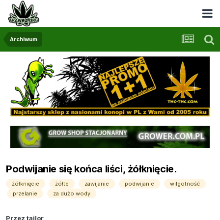
Archiwum
Podwijanie się końca liści, żółknięcie.
żółknięcie
żółte
zawijanie
podwijanie
wilgotność
przelanie
za dużo wody
Przez
tailor