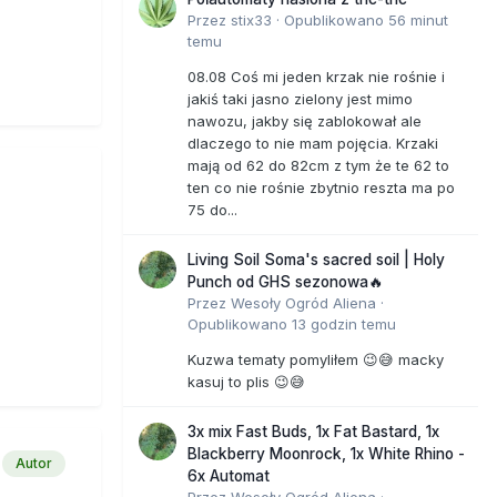
Przez
stix33
·
Opublikowano
56 minut
temu
08.08 Coś mi jeden krzak nie rośnie i
jakiś taki jasno zielony jest mimo
nawozu, jakby się zablokował ale
dlaczego to nie mam pojęcia. Krzaki
mają od 62 do 82cm z tym że te 62 to
ten co nie rośnie zbytnio reszta ma po
75 do...
Living Soil Soma's sacred soil | Holy
Punch od GHS sezonowa🔥
Przez
Wesoły Ogród Aliena
·
Opublikowano
13 godzin temu
Kuzwa tematy pomyliłem 😉😅 macky
kasuj to plis 😉😅
3x mix Fast Buds, 1x Fat Bastard, 1x
Blackberry Moonrock, 1x White Rhino -
Autor
6x Automat
Przez
Wesoły Ogród Aliena
·