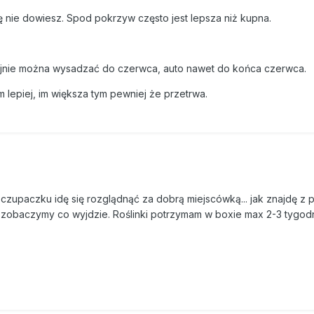
ę nie dowiesz. Spod pokrzyw często jest lepsza niż kupna.
ojnie można wysadzać do czerwca, auto nawet do końca czerwca.
m lepiej, im większa tym pewniej że przetrwa.
zczupaczku idę się rozglądnąć za dobrą miejscówką... jak znajdę z
i zobaczymy co wyjdzie. Roślinki potrzymam w boxie max 2-3 tygod