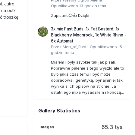
t. Jutro
Opublikowano
13 godzin temu
 na out?
Zapisane😉👍 Dzięki
ć troszkę
3x mix Fast Buds, 1x Fat Bastard, 1x
Blackberry Moonrock, 1x White Rhino -
6x Automat
Przez
Men_of_Rust
·
Opublikowano
15
godzin temu
Miałem i były szybkie tak jak pisali.
Poprawne palenie z tego wyszło ale to
było jakiś czas temu i być może
dopracowali genetykę, bynajmniej tak
wynika z ich opisów na stronie. Ja
ostatniego mixa wysadzilem i kończę...
Gallery Statistics
65.3 tys.
Images