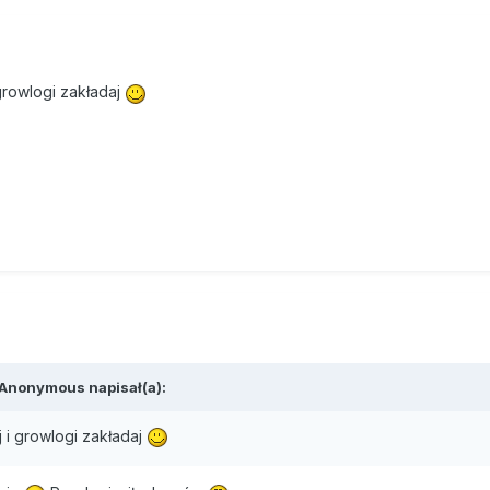
i growlogi zakładaj
 Anonymous napisał(a):
aj i growlogi zakładaj