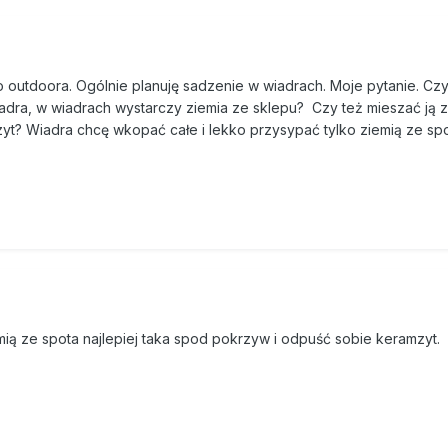
o outdoora. Ogólnie planuję sadzenie w wiadrach. Moje pytanie. Czy
ra, w wiadrach wystarczy ziemia ze sklepu? Czy też mieszać ją z
yt? Wiadra chcę wkopać całe i lekko przysypać tylko ziemią ze sp
ą ze spota najlepiej taka spod pokrzyw i odpuść sobie keramzyt.