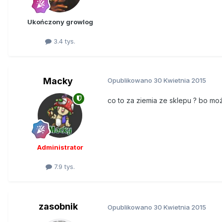
Ukończony growlog
3.4 tys.
Macky
Opublikowano
30 Kwietnia 2015
co to za ziemia ze sklepu ? bo moż
Administrator
7.9 tys.
zasobnik
Opublikowano
30 Kwietnia 2015