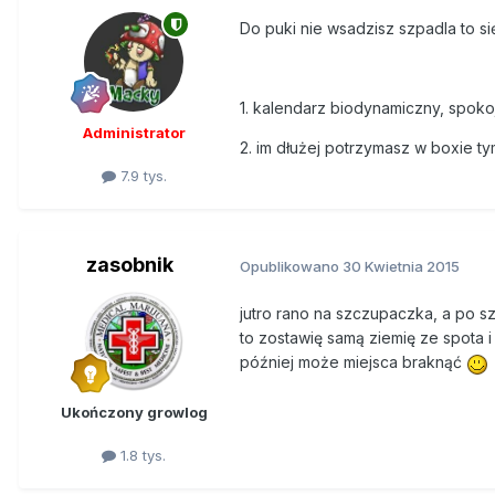
Do puki nie wsadzisz szpadla to si
1. kalendarz biodynamiczny, spok
Administrator
2. im dłużej potrzymasz w boxie ty
7.9 tys.
zasobnik
Opublikowano
30 Kwietnia 2015
jutro rano na szczupaczka, a po s
to zostawię samą ziemię ze spota 
później może miejsca braknąć
Ukończony growlog
1.8 tys.