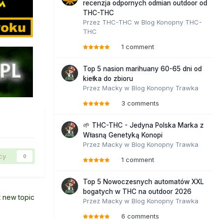
recenzja odpornych odmian outdoor od
THC-THC
Przez
THC-THC
w
Blog Konopny THC-
THC
1 comment
Top 5 nasion marihuany 60-65 dni od
kiełka do zbioru
Przez
Macky
w
Blog Konopny Trawka
3 comments
🌱 THC-THC - Jedyna Polska Marka z
Własną Genetyką Konopi
Przez
Macky
w
Blog Konopny Trawka
cy
0
1 comment
Top 5 Nowoczesnych automatów XXL
bogatych w THC na outdoor 2026
t new topic
Przez
Macky
w
Blog Konopny Trawka
6 comments