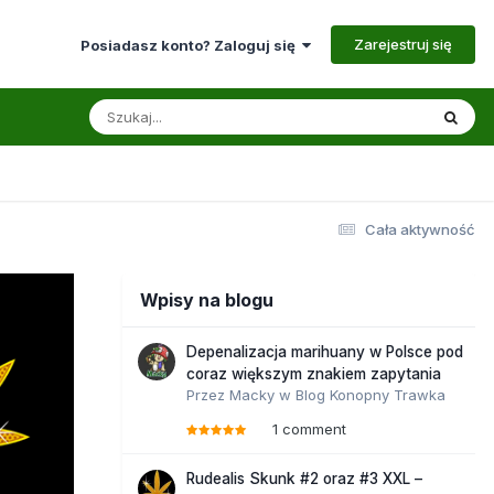
Zarejestruj się
Posiadasz konto? Zaloguj się
Cała aktywność
Wpisy na blogu
Depenalizacja marihuany w Polsce pod
coraz większym znakiem zapytania
Przez
Macky
w
Blog Konopny Trawka
1 comment
Rudealis Skunk #2 oraz #3 XXL –