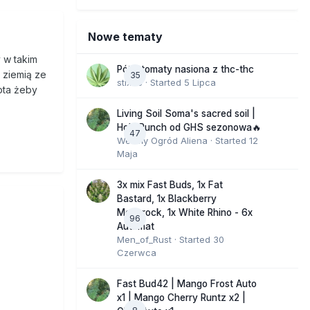
Nowe tematy
 w takim
Półautomaty nasiona z thc-thc
 ziemią ze
35
stix33
· Started
5 Lipca
ota żeby
Living Soil Soma's sacred soil |
Holy Punch od GHS sezonowa🔥
47
Wesoły Ogród Aliena
· Started
12
Maja
3x mix Fast Buds, 1x Fat
Bastard, 1x Blackberry
Moonrock, 1x White Rhino - 6x
96
Automat
Men_of_Rust
· Started
30
Czerwca
Fast Bud42 | Mango Frost Auto
x1 | Mango Cherry Runtz x2 |