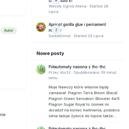
8
GMO Auto x1
Wesoły Ogród Aliena
· Started
28
Lipca
Apricot gorilla glue i pernament
2
marker
Autor
SweetDonut
· Started
29 Lipca
Nowe posty
Półautomaty nasiona z thc-thc
Przez
stix33
·
Opublikowano
39 minut
temu
Moje Nawozy które własnie będę
zamawiał Plagron Terra Bloom (Baza)
Plagron Green Sensation (Booster 4w1)
Plagron Sugar Royal to ziomek mi
doradził na koniec kwitnienia, podobno
 nie
silnie ładuje żywice do topów także...
Półautomaty nasiona z thc-thc