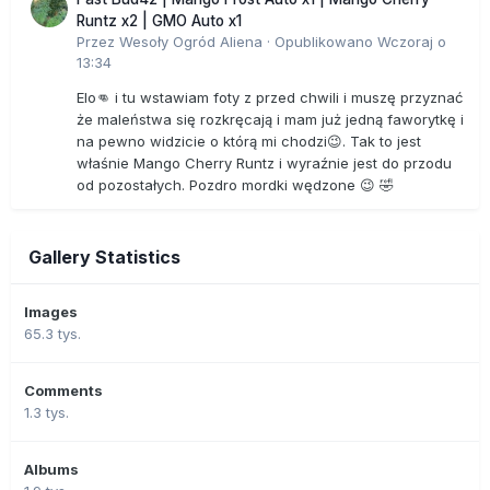
Runtz x2 | GMO Auto x1
Przez
Wesoły Ogród Aliena
·
Opublikowano
Wczoraj o
13:34
Elo👊 i tu wstawiam foty z przed chwili i muszę przyznać
że maleństwa się rozkręcają i mam już jedną faworytkę i
na pewno widzicie o którą mi chodzi😉. Tak to jest
właśnie Mango Cherry Runtz i wyraźnie jest do przodu
od pozostałych. Pozdro mordki wędzone 😉 🤣
Gallery Statistics
Images
65.3 tys.
Comments
1.3 tys.
Albums