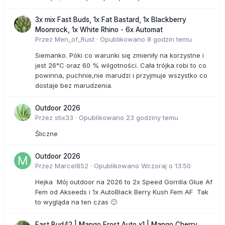
3x mix Fast Buds, 1x Fat Bastard, 1x Blackberry
Moonrock, 1x White Rhino - 6x Automat
Przez
Men_of_Rust
·
Opublikowano
8 godzin temu
Siemanko. Póki co warunki się zmieniły na korzystne i
jest 26°C oraz 60 % wilgotności. Cała trójka robi to co
powinna, puchnie,nie marudzi i przyjmuje wszystko co
dostaje bez marudzenia.
Outdoor 2026
Przez
stix33
·
Opublikowano
23 godziny temu
Śliczne
Outdoor 2026
Przez
Marcel852
·
Opublikowano
Wczoraj o 13:50
Hejka Mój outdoor na 2026 to 2x Speed Gorrilla Glue Af
Fem od Akseeds i 1x AutoBlack Berry Kush Fem AF Tak
to wygląda na ten czas 🙂
Fast Bud42 | Mango Frost Auto x1 | Mango Cherry