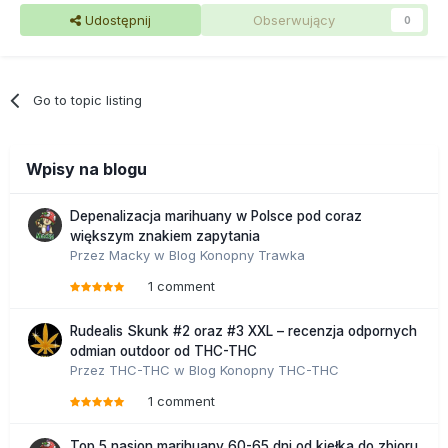
Udostępnij
Obserwujący
0
Go to topic listing
Wpisy na blogu
Depenalizacja marihuany w Polsce pod coraz
większym znakiem zapytania
Przez
Macky
w
Blog Konopny Trawka
1 comment
Rudealis Skunk #2 oraz #3 XXL – recenzja odpornych
odmian outdoor od THC-THC
Przez
THC-THC
w
Blog Konopny THC-THC
1 comment
Top 5 nasion marihuany 60-65 dni od kiełka do zbioru