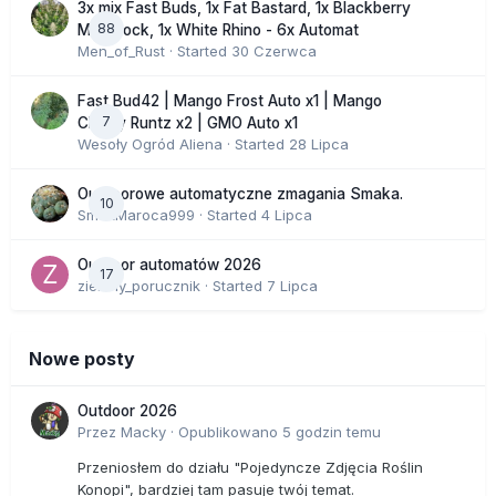
3x mix Fast Buds, 1x Fat Bastard, 1x Blackberry
88
Moonrock, 1x White Rhino - 6x Automat
Men_of_Rust
· Started
30 Czerwca
Fast Bud42 | Mango Frost Auto x1 | Mango
7
Cherry Runtz x2 | GMO Auto x1
Wesoły Ogród Aliena
· Started
28 Lipca
Outdoorowe automatyczne zmagania Smaka.
10
SmakMaroca999
· Started
4 Lipca
Outdoor automatów 2026
17
zielony_porucznik
· Started
7 Lipca
Nowe posty
Outdoor 2026
Przez
Macky
·
Opublikowano
5 godzin temu
Przeniosłem do działu "Pojedyncze Zdjęcia Roślin
Konopi", bardziej tam pasuje twój temat.