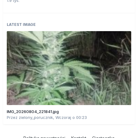
1.9 tys.
LATEST IMAGE
IMG_20260804_221841.jpg
Przez
zielony_porucznik
,
Wczoraj o 00:23