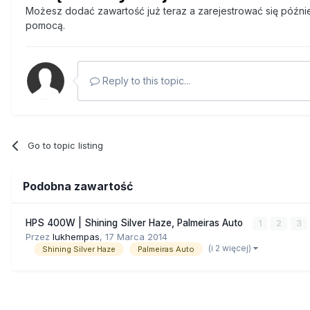
Możesz dodać zawartość już teraz a zarejestrować się później
pomocą.
Reply to this topic...
Go to topic listing
Podobna zawartość
HPS 400W | Shining Silver Haze, Palmeiras Auto
1
2
3
Przez
lukhempas
,
17 Marca 2014
(i 2 więcej)
Shining Silver Haze
Palmeiras Auto