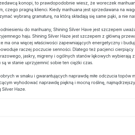
przedawcą konopi, to prawdopodobnie wiesz, że woreczek marihuan
 tym, czego pragną klienci. Kiedy marihuana jest sprzedawana na wag
trzymać wybraną gramaturę, na którą składają się same pąki, a nie na
dniesieniu do marihuany, Shining Silver Have jest szczepem uwa
przyjemnego haju. Shining Silver Haze jest szczepem z główną prze
 że ma ona więcej właściwości zapewniających energetyczny i buduj
powoduje raczej poczucie senności. Dlatego też pacjenci cierpiąc
urazowego, jaskry, migreny i ogólnych stanów lękowych wybierają 
 są w stanie uprzyjemnić sobie ten ciężki czas.
 dobrych w smaku i gwarantujących naprawdę miłe odczucia topów 
 chcącym wyhodować naprawdę piękną i mocną roślinę, najmądrzejsz
 Silver Haze.