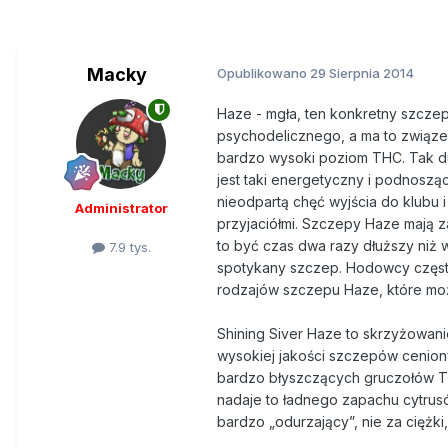
Macky
Opublikowano
29 Sierpnia 2014
Haze - mgła, ten konkretny szczep
psychodelicznego, a ma to związe
bardzo wysoki poziom THC. Tak du
jest taki energetyczny i podnoszą
nieodpartą chęć wyjścia do klubu
Administrator
przyjaciółmi. Szczepy Haze mają 
to być czas dwa razy dłuższy niż 
7.9 tys.
spotykany szczep. Hodowcy często 
rodzajów szczepu Haze, które możn
Shining Siver Haze to skrzyżowani
wysokiej jakości szczepów ceniony
bardzo błyszczących gruczołów TH
nadaje to ładnego zapachu cytrusó
bardzo „odurzający”, nie za ciężki