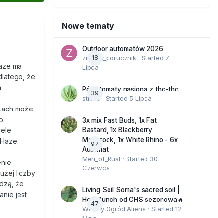
Nowe tematy
Outdoor automatów 2026
zielony_porucznik
18
· Started
7
Haze ma
Lipca
dlatego, że
a
Półautomaty nasiona z thc-thc
39
stix33
· Started
5 Lipca
dkach może
ko
3x mix Fast Buds, 1x Fat
Bastard, 1x Blackberry
iele
Moonrock, 1x White Rhino - 6x
 Haze.
97
Automat
Men_of_Rust
· Started
30
enie
Czerwca
użej liczby
dzą, że
Living Soil Soma's sacred soil |
anie jest
Holy Punch od GHS sezonowa🔥
47
Wesoły Ogród Aliena
· Started
12
Maja