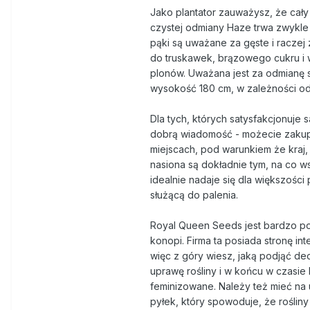
Jako plantator zauważysz, że cały
czystej odmiany Haze trwa zwykle 
pąki są uważane za gęste i raczej
do truskawek, brązowego cukru i 
plonów. Uważana jest za odmianę 
wysokość 180 cm, w zależności od 
Dla tych, których satysfakcjonuje
dobrą wiadomość - możecie zakupi
miejscach, pod warunkiem że kraj,
nasiona są dokładnie tym, na co ws
idealnie nadaje się dla większości
służącą do palenia.
Royal Queen Seeds jest bardzo po
konopi. Firma ta posiada stronę i
więc z góry wiesz, jaką podjąć de
uprawę rośliny i w końcu w czasie 
feminizowane. Należy też mieć n
pyłek, który spowoduje, że roślin