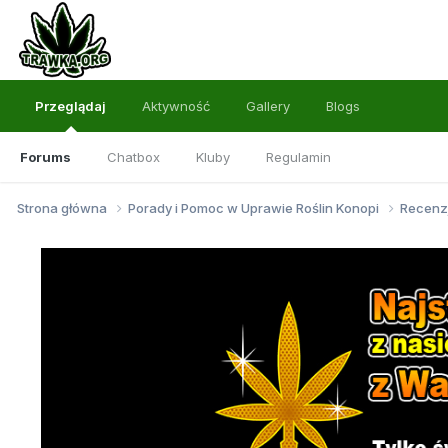
Przeglądaj
Aktywność
Gallery
Blogs
Forums
Chatbox
Kluby
Regulamin
Strona główna
Porady i Pomoc w Uprawie Roślin Konopi
Recenz