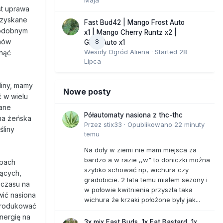
st uprawa
uzyskane
Fast Bud42 | Mango Frost Auto
podobnym
x1 | Mango Cherry Runtz x2 |
amów
8
GMO Auto x1
Wesoły Ogród Aliena
· Started
28
gnąć
Lipca
liny, mamy
Nowe posty
 w wielu
wane
Półautomaty nasiona z thc-thc
ina żeńska
Przez
stix33
·
Opublikowano
22 minuty
śliny
temu
Na doły w ziemi nie mam miejsca za
bardzo a w razie ,,w" to doniczki można
epach
szybko schować np, wichura czy
jących,
gradobicie. 2 lata temu miałem sezony i
 czasu na
w połowie kwitnienia przyszła taka
wić nasiona
wichura że krzaki położone były jak...
produkować
nergię na
3x mix Fast Buds, 1x Fat Bastard, 1x