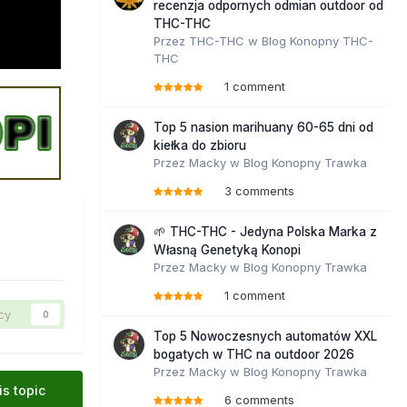
recenzja odpornych odmian outdoor od
THC-THC
Przez
THC-THC
w
Blog Konopny THC-
THC
1 comment
Top 5 nasion marihuany 60-65 dni od
kiełka do zbioru
Przez
Macky
w
Blog Konopny Trawka
3 comments
🌱 THC-THC - Jedyna Polska Marka z
Własną Genetyką Konopi
Przez
Macky
w
Blog Konopny Trawka
1 comment
cy
0
Top 5 Nowoczesnych automatów XXL
bogatych w THC na outdoor 2026
Przez
Macky
w
Blog Konopny Trawka
is topic
6 comments