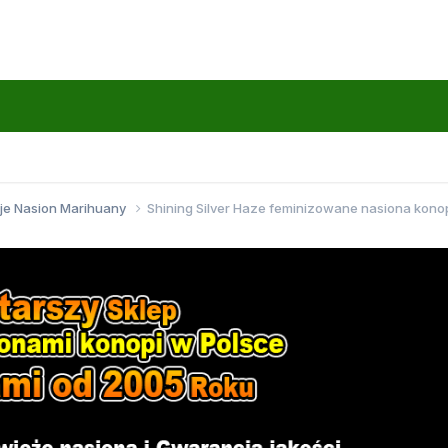
je Nasion Marihuany
Shining Silver Haze feminizowane nasiona kono