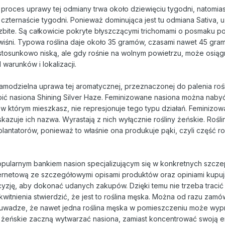
 proces uprawy tej odmiany trwa około dziewięciu tygodni, natomia
czternaście tygodni. Ponieważ dominująca jest tu odmiana Sativa, 
 zbite. Są całkowicie pokryte błyszczącymi trichomami o posmaku 
wiśni. Typowa roślina daje około 35 gramów, czasami nawet 45 gr
stosunkowo niską, ale gdy rośnie na wolnym powietrzu, może osią
warunków i lokalizacji.
 samodzielna uprawa tej aromatycznej, przeznaczonej do palenia roś
ć nasiona Shining Silver Haze. Feminizowane nasiona można nabyć
 w którym mieszkasz, nie represjonuje tego typu działań. Feminizo
kazuje ich nazwa. Wyrastają z nich wyłącznie rośliny żeńskie. Rośl
 plantatorów, ponieważ to właśnie ona produkuje pąki, czyli część ro
pularnym bankiem nasion specjalizującym się w konkretnych szcz
nternetową ze szczegółowymi opisami produktów oraz opiniami kupu
cyzję, aby dokonać udanych zakupów. Dzięki temu nie trzeba tracić
kwitnienia stwierdzić, że jest to roślina męska. Można od razu zamó
a uwadze, że nawet jedna roślina męska w pomieszczeniu może wy
y żeńskie zaczną wytwarzać nasiona, zamiast koncentrować swoją e