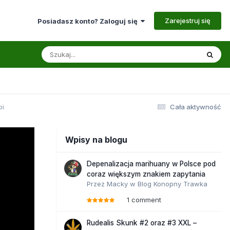
Zarejestruj się
Posiadasz konto? Zaloguj się
pi
Cała aktywność
Wpisy na blogu
Depenalizacja marihuany w Polsce pod
coraz większym znakiem zapytania
Przez
Macky
w
Blog Konopny Trawka
1 comment
Rudealis Skunk #2 oraz #3 XXL –