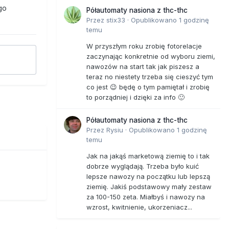
go
Półautomaty nasiona z thc-thc
Przez
stix33
·
Opublikowano
1 godzinę
temu
W przyszłym roku zrobię fotorelacje
zaczynając konkretnie od wyboru ziemi,
nawozów na start tak jak piszesz a
teraz no niestety trzeba się cieszyć tym
co jest 😉 będę o tym pamiętał i zrobię
to porządniej i dzięki za info 🙂
Półautomaty nasiona z thc-thc
Przez
Rysiu
·
Opublikowano
1 godzinę
temu
Jak na jakąś marketową ziemię to i tak
dobrze wyglądają. Trzeba było kuić
lepsze nawozy na początku lub lepszą
ziemię. Jakiś podstawowy mały zestaw
za 100-150 zeta. Miałbyś i nawozy na
wzrost, kwitnienie, ukorzeniacz...