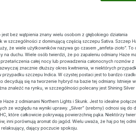
 jest bez wątpienia znany wielu osobom z głębokiego działania
k w szczególności z dominującą częścią szczepu Sativa. Szczep 
ży, że wiele użytkowników nazywa go czasem „amfeta-zioło”. To 
cy na duchu. Wiele osób twierdzi, że po zapaleniu odmiany Haze m
 i przetańczenia całej nocy lub prowadzenia całonocnych rozmów z
zazwyczaj znacznie dłuższy okres kwitnienia, w niektórych przypa
w przypadku szczepu Indica. W czystej postaci jest to bardzo rzad
decydują się na tworzenie hybryd na bazie tej odmiany. Istnieje w
a znaleźć na rynku, w szczególności polecany jest Shining Silver
e Haze z odmianami Northern Lights i Skunk. Jest to idealne połącz
ch ze względu na wyniki uprawy. „Silver” (srebrny) odnosi się do d
C, które całkowicie pokrywają powierzchnię pąka. Niektórzy twier
w, inni porównują aromat do jagód. Wielu uważa, że haj po tej odmi
, relaksujący, dający poczucie spokoju.