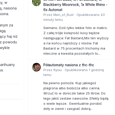
y, w
Blackberry Moonrock, 1x White Rhino -
ę, nasiona
6x Automat
siona.
Przez
Men_of_Rust
·
Opublikowano
43
minuty temu
żanym za
Siemano. Dziś tylko lekkie foto w makro.
wagą
Z całej trójki kolejność kosy będzie
ący haj niż
następująca: Fat Bastard,Mix ten wyższy
y z powodu
a na końcu najniższy z mixów. Fat
zwykle
Bastard w 75 procentach trichomy ma
mleczne a kwestia pozostałych to...
marihuany
Półautomaty nasiona z thc-thc
Przez
Rysiu
·
Opublikowano
1 godzinę
ym
temu
Na pewno pomoże. Kup jakiegoś
plagrona albo biobizza albo canna.
Wrzuć to w doniczki takie 25 litrów. Do
tego jakiś zestaw nawozów. Efekty będą
o wiele lepsze. Ewentualnie porobić
doły w ziemii i zasypać dobrą...