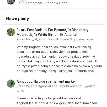
10
SmakMaroca999
· Started
4 Lipca
Nowe posty
3x mix Fast Buds, 1x Fat Bastard, 1x Blackberry
Moonrock, 1x White Rhino - 6x Automat
Przez
Men_of_Rust
·
Opublikowano
3 godziny temu
Witamy. Pogoda póki co łaskawa jest i warunki są
stabilne 24h na dobę. Dołożyłem do podstawek
nawadniających kamienie napowietrzające żeby nie
musieć tak często ich czyścić.Fat Bastard ma około 14
dni życia przed sobą a pozostała dwójka około 4 tygodni
patrząc na trichomy i fazę kwitnięcia. Podkarmione...
Apricot gorilla glue i pernament marker
Przez
Wesoły Ogród Aliena
·
Opublikowano
6 godzin
temu
Siemano 👊 kolego albo je zablokowałeś albo
zagłodziłeś 😅 napisz coś więcej jakie ilości nawozów