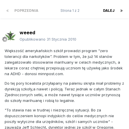
POPRZEDNIA
Strona 1 z 2
DALEJ
weeed
Opublikowano
31 Stycznia 2010
Większość amerykańskich szkół prowadzi program "zero
tolerancji dla narkotyków". Problem w tym, że już 14 stanów
zalegalizowało stosowanie marihuany w celach medycznych, a
lekarze coraz chętniej przepisują uczniom tę używkę jako środek
na ADHD - donosi minnpost.com.
Do tej pory licealista przyłapany na paleniu skręta miał problemy z
dyrekcją szkoły,a nawet i policją. Teraz jednak w całym Stanach
Zjednoczonych setki, a może nawet tysiące uczniów przynoszą
do szkoły marihuanę i robią to legalnie.
"To stawia nas w trudnej i niezręcznej sytuacji. Bo za
dopuszczeniem konopi indyjskich do celów medycznych nie
poszły wytyczne dla urzędników, szkół i samych uczniów" -
zauważa Jeff Schlecht, dyrektor jednej ze szkół w Oregonie.