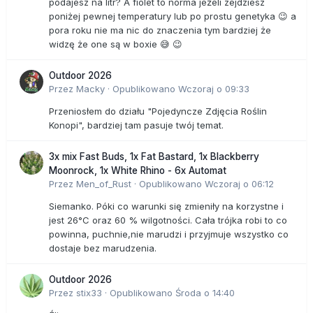
podajesz na litr? A fiolet to norma jeżeli zejdziesz
poniżej pewnej temperatury lub po prostu genetyka 😉 a
pora roku nie ma nic do znaczenia tym bardziej że
widzę że one są w boxie 😅 😉
Outdoor 2026
Przez
Macky
·
Opublikowano
Wczoraj o 09:33
Przeniosłem do działu "Pojedyncze Zdjęcia Roślin
Konopi", bardziej tam pasuje twój temat.
3x mix Fast Buds, 1x Fat Bastard, 1x Blackberry
Moonrock, 1x White Rhino - 6x Automat
Przez
Men_of_Rust
·
Opublikowano
Wczoraj o 06:12
Siemanko. Póki co warunki się zmieniły na korzystne i
jest 26°C oraz 60 % wilgotności. Cała trójka robi to co
powinna, puchnie,nie marudzi i przyjmuje wszystko co
dostaje bez marudzenia.
Outdoor 2026
Przez
stix33
·
Opublikowano
Środa o 14:40