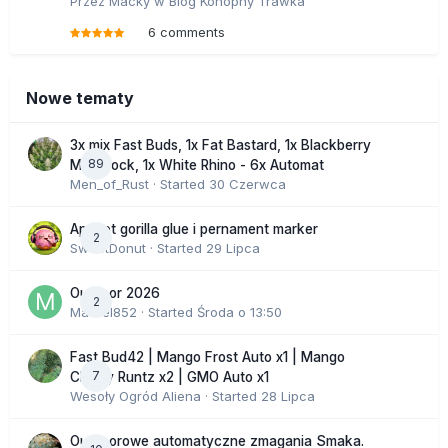
Przez
Macky
w
Blog Konopny Trawka
6 comments
Nowe tematy
3x mix Fast Buds, 1x Fat Bastard, 1x Blackberry
89
Moonrock, 1x White Rhino - 6x Automat
Men_of_Rust
· Started
30 Czerwca
Apricot gorilla glue i pernament marker
2
SweetDonut
· Started
29 Lipca
Outdoor 2026
2
Marcel852
· Started
Środa o 13:50
Fast Bud42 | Mango Frost Auto x1 | Mango
7
Cherry Runtz x2 | GMO Auto x1
Wesoły Ogród Aliena
· Started
28 Lipca
Outdoorowe automatyczne zmagania Smaka.