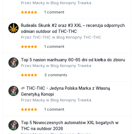
Przez
Macky
w
Blog Konopny Trawka
1 comment
Rudealis Skunk #2 oraz #3 XXL – recenzja odpornych
odmian outdoor od THC-THC
Przez
THC-THC
w
Blog Konopny THC-THC
1 comment
Top 5 nasion marihuany 60-65 dni od kiełka do zbioru
Przez
Macky
w
Blog Konopny Trawka
3 comments
🌱 THC-THC - Jedyna Polska Marka z Własną
Genetyką Konopi
Przez
Macky
w
Blog Konopny Trawka
1 comment
Top 5 Nowoczesnych automatów XXL bogatych w
THC na outdoor 2026