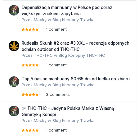
Depenalizacja marihuany w Polsce pod coraz
większym znakiem zapytania
Przez
Macky
w
Blog Konopny Trawka
1 comment
Rudealis Skunk #2 oraz #3 XXL – recenzja odpornych
odmian outdoor od THC-THC
Przez
THC-THC
w
Blog Konopny THC-THC
1 comment
Top 5 nasion marihuany 60-65 dni od kiełka do zbioru
Przez
Macky
w
Blog Konopny Trawka
3 comments
🌱 THC-THC - Jedyna Polska Marka z Własną
Genetyką Konopi
Przez
Macky
w
Blog Konopny Trawka
1 comment