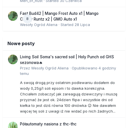
Men_of_Rust
· Started
30 Czerwca
Fast Bud42 | Mango Frost Auto x1 | Mango
8
Cherry Runtz x2 | GMO Auto x1
Wesoły Ogród Aliena
· Started
28 Lipca
Nowe posty
Living Soil Soma's sacred soil | Holy Punch od GHS
sezonowa🔥
Przez
Wesoły Ogród Aliena
·
Opublikowano
4 godziny
temu
A swoją drogą przy ostatnim podlewaniu dodałem do
wody 0,25g/l soli epsom i to dawka korekcyjna.
Chciałem zobaczyć jak zareagują dziewczyny i muszę
przyznać że jest ok. 24dzien flipa i wszystkie dni od
kiełka to jest dziś równa 100 dniówka 😉 Nie dawałem
więcej tej soli z uwagi iż nie widać po nich żadnych...
Półautomaty nasiona z thc-thc