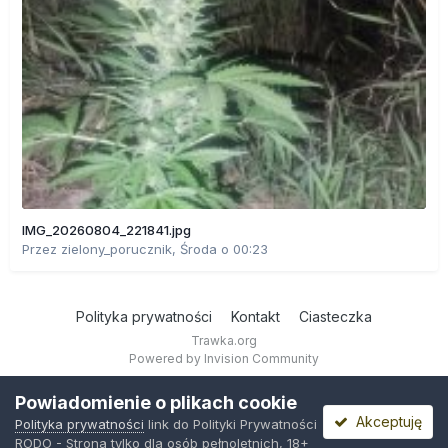
IMG_20260804_221841.jpg
Przez
zielony_porucznik
,
Środa o 00:23
Polityka prywatności
Kontakt
Ciasteczka
Trawka.org
Powered by Invision Community
Powiadomienie o plikach cookie
Akceptuję
Polityka prywatności
link do Polityki Prywatności
RODO - Strona tylko dla osób pełnoletnich, 18+