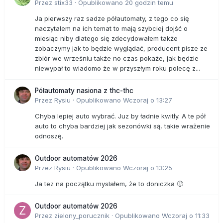
Przez
stix33
·
Opublikowano
20 godzin temu
Ja pierwszy raz sadze półautomaty, z tego co się
naczytalem na ich temat to mają szybciej dojść o
miesiąc niby dlatego się zdecydowałem także
zobaczymy jak to będzie wyglądać, producent pisze ze
zbiór we wrześniu także no czas pokaże, jak będzie
niewypał to wiadomo że w przyszłym roku polecę z...
Półautomaty nasiona z thc-thc
Przez
Rysiu
·
Opublikowano
Wczoraj o 13:27
Chyba lepiej auto wybrać. Juz by ładnie kwitły. A te pół
auto to chyba bardziej jak sezonówki są, takie wrażenie
odnoszę.
Outdoor automatów 2026
Przez
Rysiu
·
Opublikowano
Wczoraj o 13:25
Ja tez na początku myslałem, że to doniczka 🙂
Outdoor automatów 2026
Przez
zielony_porucznik
·
Opublikowano
Wczoraj o 11:33