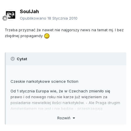
SoulJah
Opublikowano
18 Stycznia 2010
Trzeba przyznać że nawet nie najgorszy news na temat mj. I bez
zbędnej propagandy
Cytat
Czeskie narkotykowe science fiction
Od 1 stycznia Europa wie, że w Czechach zmieniło się
prawo i od nowego roku nie karze już więzieniem za
posiadanie niewielkiej ilości narkotyków. - Ale Praga drugim
Amsterdamem nie jest i nie będzie - przestrzegają
policjanci, którzy zgodnie zaznaczają, że posiadanie każdej
Rozwiń
ilości narkotyku nadal jest karane, tyle że finansowo. Ile
płaci się za jointa w kieszeni - sprawdził reporter "Polski i