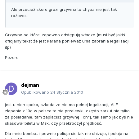
Ale przecież skoro grozi grzywna to chyba nie jest tak
Do tej pory prawo mówiło, że wykroczeniem jest posiadanie
różowo...
narkotyku "w niewielkiej ilości". Teraz "niewielką ilość"
zamieniono na konkretną wagę - w przypadku marihuany
chodzi o 15 gramów - tyle najwięcej można mieć przy sobie,
Grzywna od której zapewno odstępują władze (musi być jakiś
by nie obawiać się pójścia do więzienia.
oficjalny tekst że jest karana ponieważ unia zabrania legalizacji
itp)
Ale, jak podkreślają politycy i funkcjonariusze, posiadanie
każdej ilości narkotyku jest karane. Noszenie 15 gramów
Pozdro
marihuany w skrajnym przypadku kosztować może w
przeliczeniu 2,3 tysiąca złotych.
Kary? "Śmieszne"
dejman
Taka kara śmieszy jednak tych, którzy o liberalizację
Opublikowano
24 Stycznia 2010
narkotykowego prawa w Czechach walczyli. Wśród nich
jest Jiri X. Dolezal, znany publicysta tygodnika "Refleks",
jest u nich spoko, szkoda ze nie ma pełnej legalizacji, ALE
który - jak sam przyznaje - dziennie wypala trzy gramy
złapanie z 10g w polsce to nie przelewki, często zarzut nie tylko
marihuany.
za posiadanie, tam zapłacisz grzywnę i ch*j, tak samo jak byś nie
- Do tej pory najgorsza była niepewność, że jak ktoś złapie
skasował biletu w Mzk, czy przekroczył prędkość.
mnie z dwoma gramami, to pójdę za kratki. Dziś tego już nie
Dla mnie bomba.. i pewnie policja sie tak nie shizuje, i poluje na
ma - zaznacza. A kary? - One są za wszystko. Jeśli