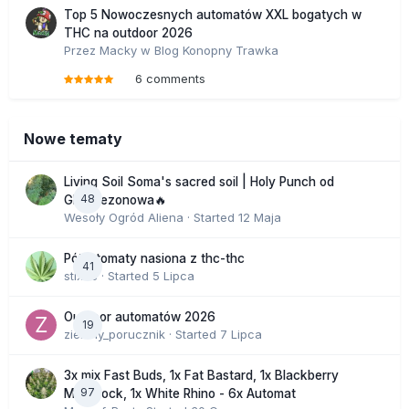
Top 5 Nowoczesnych automatów XXL bogatych w
THC na outdoor 2026
Przez
Macky
w
Blog Konopny Trawka
6 comments
Nowe tematy
Living Soil Soma's sacred soil | Holy Punch od
48
GHS sezonowa🔥
Wesoły Ogród Aliena
· Started
12 Maja
Półautomaty nasiona z thc-thc
41
stix33
· Started
5 Lipca
Outdoor automatów 2026
19
zielony_porucznik
· Started
7 Lipca
3x mix Fast Buds, 1x Fat Bastard, 1x Blackberry
97
Moonrock, 1x White Rhino - 6x Automat