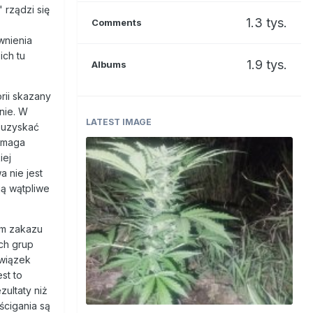
 rządzi się
1.3 tys.
Comments
wnienia
ich tu
1.9 tys.
Albums
rii skazany
nie. W
LATEST IMAGE
ę uzyskać
wymaga
iej
 nie jest
ą wątpliwe
em zakazu
ch grup
związek
st to
zultaty niż
ścigania są