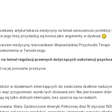
ekawy artykuł lekarza medycyny na temat sensowności prohibicji s
e jego tezy przydadzą się komuś jako argumenty w dyskusji
lekarzem medycyny; kierownikiem Wojewódzkiej Przychodni Terapii
uzależnienia w Tarnobrzegu.
sje na temat regulacji prawnych dotyczących substancji psych
est na jej ponowne przeżycie.
łości w działaniach zmierzających do zwalczania skutków naduży
o więc przypomnieć wyniki tych doświadczeń. Nie jest bowiem dobr
 się tylko dobrymi intencjami, bez oparcia się na realiach.
óbowana. Stany Zjednoczone Ameryki Północnej dnia 16 stycznia 192
tucji zakazującą produkcji, sprzedaży i transportu napojów alkoh