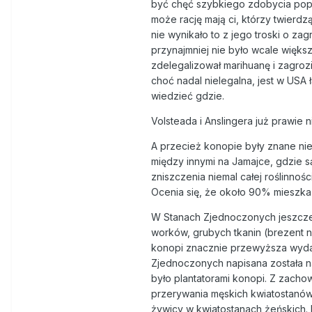
być chęć szybkiego zdobycia popul
może rację mają ci, którzy twierd
nie wynikało to z jego troski o za
przynajmniej nie było wcale więk
zdelegalizował marihuanę i zagrozi
choć nadal nielegalna, jest w USA 
wiedzieć gdzie.
Volsteada i Anslingera już prawie ni
A przecież konopie były znane nie
między innymi na Jamajce, gdzie s
zniszczenia niemal całej roślinnoś
Ocenia się, że około 90% mieszkańc
W Stanach Zjednoczonych jeszcze 
worków, grubych tkanin (brezent n
konopi znacznie przewyższa wydajn
Zjednoczonych napisana została 
było plantatorami konopi. Z zach
przerywania męskich kwiatostanów
żywicy w kwiatostanach żeńskich. P