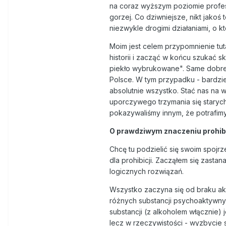
na coraz wyższym poziomie profesj
gorzej. Co dziwniejsze, nikt jakoś 
niezwykle drogimi działaniami, o
Moim jest celem przypomnienie tut
historii i zacząć w końcu szukać s
piekło wybrukowane". Same dobre
Polsce. W tym przypadku - bardzi
absolutnie wszystko. Stać nas na w
uporczywego trzymania się staryc
pokazywaliśmy innym, że potrafimy
O prawdziwym znaczeniu prohibi
Chcę tu podzielić się swoim spojrz
dla prohibicji. Zacząłem się zast
logicznych rozwiązań.
Wszystko zaczyna się od braku akc
różnych substancji psychoaktywnyc
substancji (z alkoholem włącznie) 
lecz w rzeczywistości - wyzbycie si