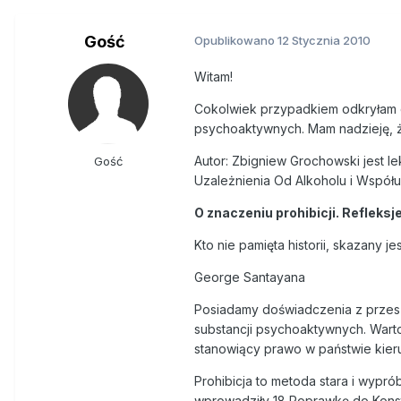
Gość
Opublikowano
12 Stycznia 2010
Witam!
Cokolwiek przypadkiem odkryłam ci
psychoaktywnych. Mam nadzieję, ż
Autor: Zbigniew Grochowski jest 
Gość
Uzależnienia Od Alkoholu i Współ
O znaczeniu prohibicji. Reflek
Kto nie pamięta historii, skazany j
George Santayana
Posiadamy doświadczenia z przesz
substancji psychoaktywnych. Wart
stanowiący prawo w państwie kierują
Prohibicja to metoda stara i wypr
wprowadziły 18 Poprawkę do Konsty