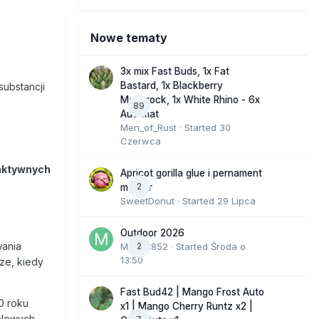
Nowe tematy
3x mix Fast Buds, 1x Fat
Bastard, 1x Blackberry
ubstancji
Moonrock, 1x White Rhino - 6x
89
Automat
Men_of_Rust
· Started
30
Czerwca
oaktywnych
Apricot gorilla glue i pernament
2
marker
SweetDonut
· Started
29 Lipca
Outdoor 2026
wania
Marcel852
2
· Started
Środa o
13:50
ze, kiedy
Fast Bud42 | Mango Frost Auto
0 roku
x1 | Mango Cherry Runtz x2 |
olowych