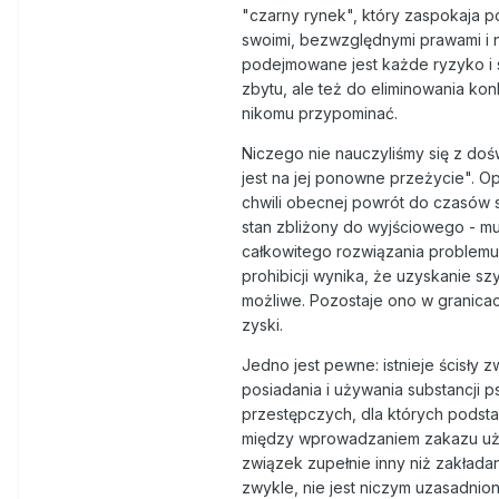
"czarny rynek", który zaspokaja po
swoimi, bezwzględnymi prawami i n
podejmowane jest każde ryzyko i s
zbytu, ale też do eliminowania kon
nikomu przypominać.
Niczego nie nauczyliśmy się z dośw
jest na jej ponowne przeżycie". O
chwili obecnej powrót do czasów s
stan zbliżony do wyjściowego - mu
całkowitego rozwiązania problemu 
prohibicji wynika, że uzyskanie s
możliwe. Pozostaje ono w granica
zyski.
Jedno jest pewne: istnieje ścis
posiadania i używania substancji
przestępczych, dla których podstawą
między wprowadzaniem zakazu używa
związek zupełnie inny niż zakładan
zwykle, nie jest niczym uzasadnio