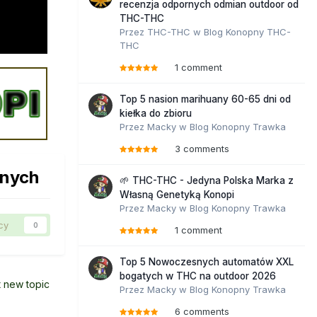
recenzja odpornych odmian outdoor od
THC-THC
Przez
THC-THC
w
Blog Konopny THC-
THC
1 comment
Top 5 nasion marihuany 60-65 dni od
kiełka do zbioru
Przez
Macky
w
Blog Konopny Trawka
3 comments
wnych
🌱 THC-THC - Jedyna Polska Marka z
Własną Genetyką Konopi
Przez
Macky
w
Blog Konopny Trawka
cy
0
1 comment
Top 5 Nowoczesnych automatów XXL
bogatych w THC na outdoor 2026
t new topic
Przez
Macky
w
Blog Konopny Trawka
6 comments