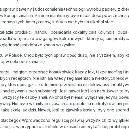
upraw bawełny i udoskonalenia technologii wyrobu papieru z dre
aw konopi zmalała. Palenie marihuany było nadal dość powszechną 
biedniejszych Amerykanów, których nie było na alkohol stać.
zakazie produkcji, handlu i posiadania kokainy cała Kolumbia i duża
wpadła w ręce szefów gangów kokainowych, którzy są tam praktyc
zględność jest dobrze znana wszystkim.
u w Polsce. Choć było tych upraw dość dużo, nie słyszałem, aby k
ji w celu odurzania się.
arza i mogłem przepisać komukolwiek każdy lek, także morfinę i i
ych receptach. Nie istniała wtedy reglamentacja niektórych leków.
aby ktoś domagał się ode mnie przepisania mu leków psychoaktyw
nadużywania tych substancji. Jeśli nawet ktoś ich nadużywał, to by
 wszyscy te osoby znali. Alkohol był niemal wyłącznie jedyną pow
wną. Nie było w tamtych czasach ani problemu narkotyków, ani p
ką skalę jak dziś. Nawet, jeśli te zjawiska istniały, były one spora
 i dlaczego? Wprowadzono regulację prawną wszystkich (z wyjątkie
amo jak w przypadku alkoholu w czasach amerykańskiej prohibicji 