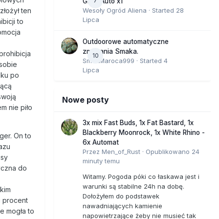
7
GMO Auto x1
Wesoły Ogród Aliena
· Started
28
złożył ten
Lipca
bicji to
romocja
Outdoorowe automatyczne
zmagania Smaka.
prohibicja
10
SmakMaroca999
· Started
4
 sobie
Lipca
oku po
jącą
swoją
Nowe posty
m nie piło
3x mix Fast Buds, 1x Fat Bastard, 1x
Blackberry Moonrock, 1x White Rhino -
ger. On to
6x Automat
azu
Przez
Men_of_Rust
·
Opublikowano
24
isy
minuty temu
yczna do
Witamy. Pogoda póki co łaskawa jest i
warunki są stabilne 24h na dobę.
skim
Dołożyłem do podstawek
i procent
nawadniających kamienie
że mogła to
napowietrzające żeby nie musieć tak