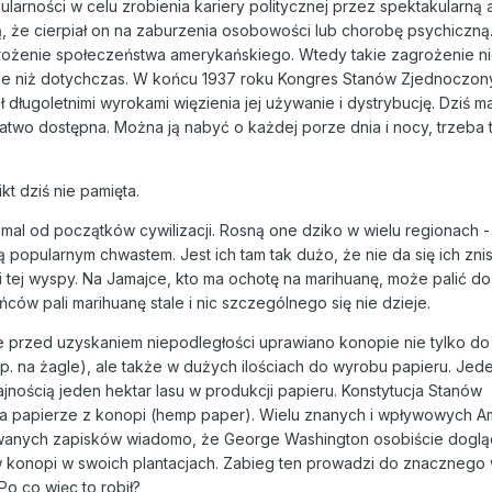
arności w celu zrobienia kariery politycznej przez spektakularną 
zą, że cierpiał on na zaburzenia osobowości lub chorobę psychiczn
grożenie społeczeństwa amerykańskiego. Wtedy takie zagrożenie nie 
sze niż dotychczas. W końcu 1937 roku Kongres Stanów Zjednoczon
ł długoletnimi wyrokami więzienia jej używanie i dystrybucję. Dziś m
łatwo dostępna. Można ją nabyć o każdej porze dnia i nocy, trzeba 
kt dziś nie pamięta.
mal od początków cywilizacji. Rosną one dziko w wielu regionach -
ą popularnym chwastem. Jest ich tam tak dużo, że nie da się ich zn
ci tej wyspy. Na Jamajce, kto ma ochotę na marihuanę, może palić do 
ów pali marihuanę stale i nic szczególnego się nie dzieje.
przed uzyskaniem niepodległości uprawiano konopie nie tylko do 
p. na żagle), ale także w dużych ilościach do wyrobu papieru. Jed
ością jeden hektar lasu w produkcji papieru. Konstytucja Stanów
na papierze z konopi (hemp paper). Wielu znanych i wpływowych 
owanych zapisków wiadomo, że George Washington osobiście doglą
 konopi w swoich plantacjach. Zabieg ten prowadzi do znacznego 
o co więc to robił?