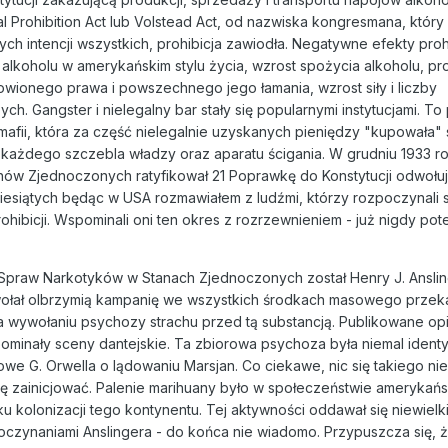
al Prohibition Act lub Volstead Act, od nazwiska kongresmana, który 
h intencji wszystkich, prohibicja zawiodła. Negatywne efekty prohi
alkoholu w amerykańskim stylu życia, wzrost spożycia alkoholu, p
wionego prawa i powszechnego jego łamania, wzrost siły i liczby
. Gangster i nielegalny bar stały się popularnymi instytucjami. To 
afii, która za część nielegalnie uzyskanych pieniędzy "kupowała"
każdego szczebla władzy oraz aparatu ścigania. W grudniu 1933 r
nów Zjednoczonych ratyfikował 21 Poprawkę do Konstytucji odwołu
ziesiątych będąc w USA rozmawiałem z ludźmi, którzy rozpoczynali 
hibicji. Wspominali oni ten okres z rozrzewnieniem - już nigdy pote
Spraw Narkotyków w Stanach Zjednoczonych został Henry J. Anslin
wołał olbrzymią kampanię we wszystkich środkach masowego przek
a wywołaniu psychozy strachu przed tą substancją. Publikowane op
ominały sceny dantejskie. Ta zbiorowa psychoza była niemal ident
we G. Orwella o lądowaniu Marsjan. Co ciekawe, nic się takiego nie
ę zainicjować. Palenie marihuany było w społeczeństwie amerykań
kolonizacji tego kontynentu. Tej aktywności oddawał się niewielk
oczynaniami Anslingera - do końca nie wiadomo. Przypuszcza się, 