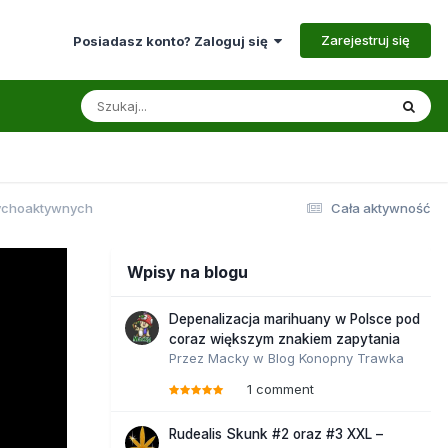
Zarejestruj się
Posiadasz konto? Zaloguj się
sychoaktywnych
Cała aktywność
Wpisy na blogu
Depenalizacja marihuany w Polsce pod
coraz większym znakiem zapytania
Przez
Macky
w
Blog Konopny Trawka
1 comment
Rudealis Skunk #2 oraz #3 XXL –