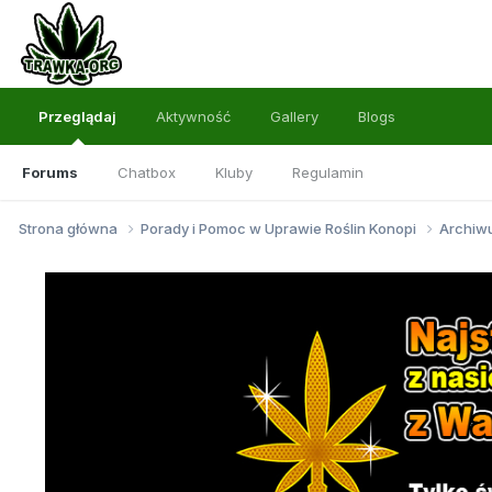
Przeglądaj
Aktywność
Gallery
Blogs
Forums
Chatbox
Kluby
Regulamin
Strona główna
Porady i Pomoc w Uprawie Roślin Konopi
Archi