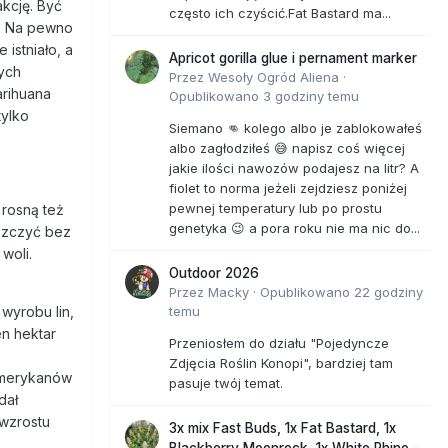
akcję. Być
często ich czyścić.Fat Bastard ma...
ą. Na pewno
istniało, a
Apricot gorilla glue i pernament marker
ych
Przez
Wesoły Ogród Aliena
·
arihuana
Opublikowano
3 godziny temu
tylko
Siemano 👊 kolego albo je zablokowałeś
albo zagłodziłeś 😅 napisz coś więcej
jakie ilości nawozów podajesz na litr? A
fiolet to norma jeżeli zejdziesz poniżej
pewnej temperatury lub po prostu
 rosną też
genetyka 😉 a pora roku nie ma nic do...
iszczyć bez
woli.
Outdoor 2026
Przez
Macky
·
Opublikowano
22 godziny
temu
wyrobu lin,
en hektar
Przeniosłem do działu "Pojedyncze
Zdjęcia Roślin Konopi", bardziej tam
Amerykanów
pasuje twój temat.
dał
wzrostu
3x mix Fast Buds, 1x Fat Bastard, 1x
Blackberry Moonrock, 1x White Rhino -