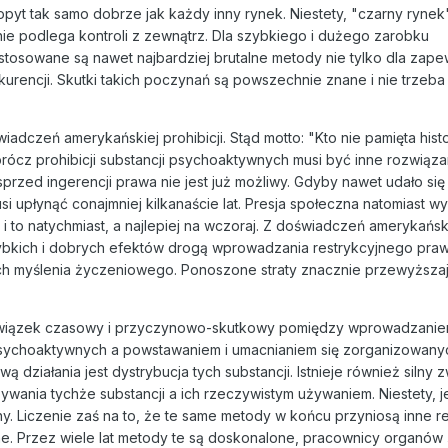
pyt tak samo dobrze jak każdy inny rynek. Niestety, "czarny rynek"
ie podlega kontroli z zewnątrz. Dla szybkiego i dużego zarobku
tosowane są nawet najbardziej brutalne metody nie tylko dla zape
kurencji. Skutki takich poczynań są powszechnie znane i nie trzeba 
iadczeń amerykańskiej prohibicji. Stąd motto: "Kto nie pamięta histo
prócz prohibicji substancji psychoaktywnych musi być inne rozwiąza
przed ingerencji prawa nie jest już możliwy. Gdyby nawet udało si
si upłynąć conajmniej kilkanaście lat. Presja społeczna natomiast 
i to natychmiast, a najlepiej na wczoraj. Z doświadczeń amerykańsk
zybkich i dobrych efektów drogą wprowadzania restrykcyjnego prawa
ch myślenia życzeniowego. Ponoszone straty znacznie przewyższaj
ły związek czasowy i przyczynowo-skutkowy pomiędzy wprowadzani
 psychoaktywnych a powstawaniem i umacnianiem się zorganizowany
 działania jest dystrybucja tych substancji. Istnieje również silny 
nia tychże substancji a ich rzeczywistym używaniem. Niestety, je
y. Liczenie zaś na to, że te same metody w końcu przyniosą inne re
ne. Przez wiele lat metody te są doskonalone, pracownicy organów 