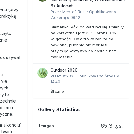
6x Automat
wna (przy
Przez
Men_of_Rust
·
Opublikowano
praktyką
Wczoraj o 06:12
Siemanko. Póki co warunki się zmieniły
na korzystne i jest 26°C oraz 60 %
 część
wilgotności. Cała trójka robi to co
znie
powinna, puchnie,nie marudzi i
przyjmuje wszystko co dostaje bez
marudzenia.
toś używał
Outdoor 2026
nne
Przez
stix33
·
Opublikowano
Środa o
 Nie
14:40
nych.
Śliczne
ły to
szechnie
roblemu
Gallery Statistics
dyczne.
m alkoholu)
65.3 tys.
Images
otwarto