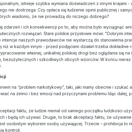
onalnym, istnieje szybka wymiana doświadczeń z innymi krajami - a
tego nie dostrzega. Czy opłaca się łudzenie opinii publicznej i samy
 których wiadomo, że nie prowadzą do niczego dobrego?
aj zdarzeń i ich konsekwencji po to, aby można było wyciągnąć wni
kutecznych rozwiązań. Stare polskie przysłowie mówi: "Dobrymi inten
 intencje naszych prawodawców nie wystarczą do stanowienia pr
ej niż w każdym innym - przed podjęciem działań trzeba dokładnie
ypracowanie własnej, unikalnej polskiej drogi bez oglądania się na 
h, bezużytecznych i szkodliwych obcych wzorców. W końcu nieraz
.
cji
eniem na “problem narkotykowy”, taki, jaki mamy obecnie i szukać 
anawiać na zimno i bez emocji nad przyczynami problemu Idąc dalej,
eptacji faktu, że ludzie niemal od samego początku ludzkości uży
h i będą ich używać. Drugie, to brak akceptacji faktu, że używanie
jest osobistym wyborem osoby używającej. Trzecie – prohibicja to ni
ę kontroli.