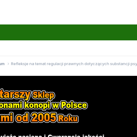
wum
Refleksje na temat regulacji prawnych dotyczących substancji p