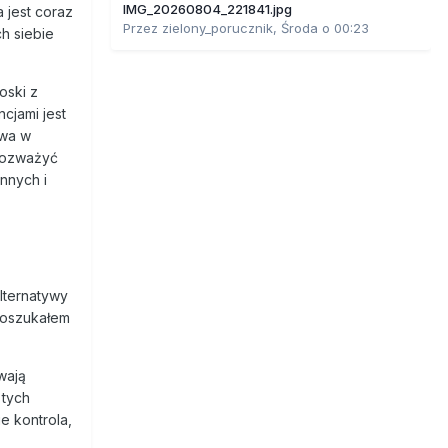
IMG_20260804_221841.jpg
 jest coraz
Przez
zielony_porucznik
,
Środa o 00:23
ch siebie
oski z
cjami jest
awa w
 rozważyć
innych i
alternatywy
 poszukałem
wają
 tych
e kontrola,