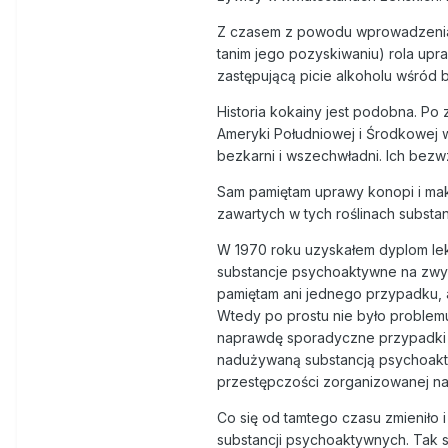
Z czasem z powodu wprowadzenia 
tanim jego pozyskiwaniu) rola upr
zastępującą picie alkoholu wśród 
Historia kokainy jest podobna. Po 
Ameryki Południowej i Środkowej 
bezkarni i wszechwładni. Ich bezw
Sam pamiętam uprawy konopi i mak
zawartych w tych roślinach substanc
W 1970 roku uzyskałem dyplom lek
substancje psychoaktywne na zwykł
pamiętam ani jednego przypadku, 
Wtedy po prostu nie było problemu 
naprawdę sporadyczne przypadki i
nadużywaną substancją psychoakty
przestępczości zorganizowanej na ta
Co się od tamtego czasu zmieniło
substancji psychoaktywnych. Tak s