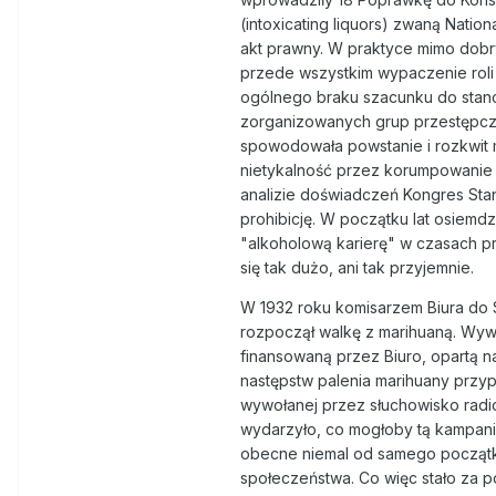
(intoxicating liquors) zwaną Nation
akt prawny. W praktyce mimo dobryc
przede wszystkim wypaczenie roli 
ogólnego braku szacunku do stano
zorganizowanych grup przestępczych
spowodowała powstanie i rozkwit m
nietykalność przez korumpowanie 
analizie doświadczeń Kongres Sta
prohibicję. W początku lat osiemd
"alkoholową karierę" w czasach pro
się tak dużo, ani tak przyjemnie.
W 1932 roku komisarzem Biura do 
rozpoczął walkę z marihuaną. Wy
finansowaną przez Biuro, opartą n
następstw palenia marihuany przyp
wywołanej przez słuchowisko radio
wydarzyło, co mogłoby tą kampani
obecne niemal od samego początku 
społeczeństwa. Co więc stało za p