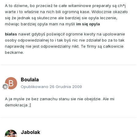
w 1994 roku powstała Światowa Organizacja Handlu (WTO),
A to dziwne, bo przecież te całe witaminowe preparaty są ch*j
a globalizacja handlu dała koncernom możliwość większych
warte i to właśnie na nich bili ogromną kase. Widocznie okazało
zysków. Pociągnęło to za sobą wymóg konserwacji
się że jednak są skuteczne ale bardziej sie opyla leczenie,
żywności metodami chemicznymi lub radiacyjnymi (rozważa
mówiąc bardziej opyla mam na myśli
im się opyla
się na przykład duże ilości promieniowania gamma - do 30
białas
nawet gdybyś poświęcił ogromne kwoty na upolowanie
KGr, a więc dużo wyższe od dawek uznawanych przez
osoby odpowiedzialnej to i tak byś nic nie zdziałał bo za to tak
wielu naukowców za niebezpieczne). W tych procesach
naprawdę nie jest odpowiedzialny nikt. Te firmy są całkowicie
składniki odżywcze - witaminy i enzymy - są niszczone, a
bezkarne.
pokarm staje się mniej odżywczy. Jak widać, ochrona
zdrowia i praw Kowalskiego gdzieś po drodze się zagubiła…
- Rola Komisji Kodeksu diametralnie się zmieniła: od
dostarczania żywności krajom rozwijającym się i
Boulala
wyznaczania norm dopuszczalnych dla niebezpiecznych
Opublikowano
26 Grudnia 2009
chemikaliów w zapasach żywności do wtargnięcia w
obszary naturalnych suplementów i organizmów
A ja mysle ze bez zamachu stanu sie nie obejdzie. Ale mi
modyfikowanych genetycznie - tłumaczy dr Robert Verkerk,
demokracja ;]
dyrektor wykonawczy i naukowy ANH. Dlaczego? Bo
większość organizacji pozarządowych biorących udział w
posiedzeniach Komisji Kodeksu reprezentuje interesy
korporacji międzynarodowych. Tylko jednej organizacji
działającej w obronie wolności naturalnego zdrowia -
Jabolak
National Health Federation (NHF) przyznano status