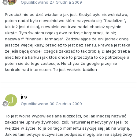
Opublikowano
27 Grudnia 2009
oficjalnego obserwatora przy Kodeksie (bez prawa głosu).
Wszystkie inne organizacje tego typu starające się o
Przecież nie od dziś wiadomo jak jest. Kiedyś było niewolnictwo,
uzyskanie takiego statusu zostały odrzucone.
potem nadal było niewolnictwo które nazywało się "feudalizm",
tak też jest dzisiaj, niewolnictwo trwa nadal chociaż sprytnie
Około 300 wytycznych i standardów Kodeksu jest
ukryte. Tym światem rządzą dwa rodzaje korporacji, to się
używanych w krajach członkowskich jako podstawa do
nazywa ff "finanse i farmacja". Zadziwiające że oni jednak chcą
stanowienia prawa krajowego oraz przez WTO jako
jeszcze więcej kasy, przecież to jest bez sensu. Prawda jest taka
podstawa do rozstrzygania międzynarodowych sporów
że jeśli będą chcieli czegoś zakazać to tak zrobią. Dlatego trzeba
handlowych. Wdrożenie wytycznych Kodeksu jest
mieć łeb na karku i jak ktoś chce to przeczyta to co potrzebuje a
dobrowolne, ale - jak podkreśla dr Verkerk - to tylko trik, bo
potem sie do tego zastosuje. No chyba że google przejmie
kraje członkowskie nie są informowane o konsekwencjach
kontrole nad internetem. To jest właśnie babilon
nietańczenia w takt muzyki Kodeksu. - W takim przypadku
trafiasz w ręce policjanta Kodeksu, czyli WTO, i to
zdecydowanie zła wiadomość, chyba że znajdziesz jakiś
magiczny sposób na poradzenie sobie z ogromnymi karami i
sankcjami handlowymi.
jrs
Opublikowano
30 Grudnia 2009
Z takim obciążeniem boryka się od jakiegoś czasu Unia
Europejska. Za to, że odmawia importu z USA i Kanady
To jest wojna wypowiedziana ludzkości, bo jak inaczej nazwać
wołowiny i drobiu uzyskanych z hodowli zwierząt
zakazanie uprawy żywności, ziół, naturalnej medycyny? I jeśli to
karmionych genetycznie zmodyfikowanym hormonem
wejdzie w życie, to ja od tego momentu szykuję się jak na wojnę.
wzrostu (rbGH), musi co roku płacić im łącznie 128 milionów
Jakieś tam petycje oczywiście podpisać mogę, ale nie sądzę żeby
dolarów odszkodowania. Logika jest następująca: skoro