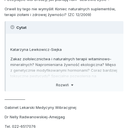
Orwell by tego nie wymyślił. Koniec naturalnych suplementów,
terapii ziołami i zdrowej żywności? (ZC 12/2009)
Cytat
Katarzyna Lewkowicz-Siejka
Zakaz ziołolecznictwa i naturalnych terapii witaminowo-
mineralnych? Napromieniana żywność ekologiczna? Mięso
z genetycznie modyfikowanymi hormonami? Coraz bardziej
toksyczne pestycydy? Specjalne pozwolenia na
przydomową uprawę warzyw i owoców? To nie żart.
Rozwiń
Witajcie w świecie Kodeksu Żywnościowego!
Od nowego roku zacznie obowiązywać zakaz stosowania
____________
wielu witamin, minerałów i ziół oraz innych produktów
Gabinet Lekarski Medycyny Wibracyjnej
pochodzenia roślinnego w suplementach diety, co de facto
oznacza koniec większości tanich terapii naturalnych
Dr Nelly Radwanowskiej-Amejgag
bazujących na tych składnikach np. ziołolecznictwa czy
terapii żywieniem. Ale to wierzchołek góry lodowej. Komisja
Tel. 022-6517076