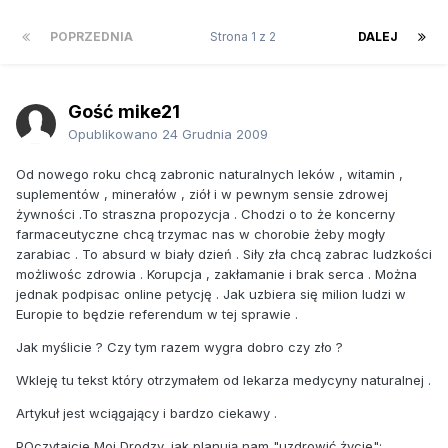
POPRZEDNIA
Strona 1 z 2
DALEJ
Gość mike21
Opublikowano
24 Grudnia 2009
Od nowego roku chcą zabronic naturalnych leków , witamin ,
suplementów , minerałów , ziół i w pewnym sensie zdrowej
żywności .To straszna propozycja . Chodzi o to że koncerny
farmaceutyczne chcą trzymac nas w chorobie żeby mogły
zarabiac . To absurd w biały dzień . Siły zła chcą zabrac ludzkości
możliwośc zdrowia . Korupcja , zakłamanie i brak serca . Można
jednak podpisac online petycję . Jak uzbiera się milion ludzi w
Europie to będzie referendum w tej sprawie .
Jak myślicie ? Czy tym razem wygra dobro czy zło ?
Wkleję tu tekst który otrzymałem od lekarza medycyny naturalnej .
Artykuł jest wciągający i bardzo ciekawy .
POczytajcie Moi Drodzy, jak planują nam "uzdrowić życie":