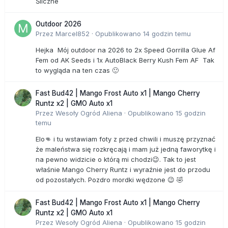
leki, które nie mogą likwidować chorób, bo to podkopałoby
Śliczne
podstawy jego istnienia. Według Ratha 80 proc. obecnych
na rynku farmaceutyków nie ma dowiedzionej skuteczności
Outdoor 2026
i działa tylko objawowo. Więc choroby się rozwijają, mimo
Przez
Marcel852
·
Opublikowano
14 godzin temu
że medycyna naturalna ma na nie sposób. Dr Verkerk
Hejka Mój outdoor na 2026 to 2x Speed Gorrilla Glue Af
dodaje: - Strachu używa się do pobudzenia sprzedaży i
Fem od AK Seeds i 1x AutoBlack Berry Kush Fem AF Tak
nigdzie nie robi się tego tak bezwstydnie jak w sferze
to wygląda na ten czas 🙂
medycyny i pożywienia. Zostaliśmy uzależnieni od leków, co
pokazuje olbrzymia liczba przepisywanych corocznie
recept. Jak celnie podsumowano w filmie Stajemy się niemi,
Fast Bud42 | Mango Frost Auto x1 | Mango Cherry
„wmawia się nam nieumiejętność zapobiegania chorobom
Runtz x2 | GMO Auto x1
oraz leczenia ich i popycha się całe narody do klękania
Przez
Wesoły Ogród Aliena
·
Opublikowano
15 godzin
przed ołtarzem przemysłu farmaceutycznego”.
temu
Elo👊 i tu wstawiam foty z przed chwili i muszę przyznać
W Stanach Zjednoczonych co roku umiera 106 tys. osób z
że maleństwa się rozkręcają i mam już jedną faworytkę i
powodu prawidłowego zażycia prawidłowo przepisanych
na pewno widzicie o którą mi chodzi😉. Tak to jest
leków6. W ciągu 23 lat daje to blisko 2,5 miliona zgonów. W
właśnie Mango Cherry Runtz i wyraźnie jest do przodu
tym samym okresie, jak wynika z badań, odnotowano tylko
od pozostałych. Pozdro mordki wędzone 😉 🤣
10 przypadków śmiertelnych z powodu użycia witamin -
powodu rzekomego, bo nigdy tego dokładnie nie zbadano. -
Jeśli przejrzymy literaturę medyczną z ostatnich 65-75 lat,
Fast Bud42 | Mango Frost Auto x1 | Mango Cherry
to okaże się, że są tysiące artykułów wykazujących, że
Runtz x2 | GMO Auto x1
wysokie dawki minerałów leczą choroby - mówi Andrew W.
Przez
Wesoły Ogród Aliena
·
Opublikowano
15 godzin