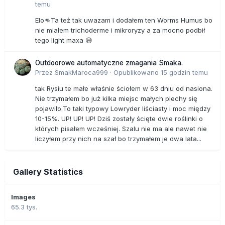
Saul, dietetyk i wykładowca, jeden z redaktorów „Journal of
temu
Orthomolecular Medicine”. - Ale niektóre publikacje są
Elo👊Ta też tak uwazam i dodałem ten Worms Humus bo
niedostępne, ponieważ wydrukowano je w magazynach,
nie miałem trichoderme i mikroryzy a za mocno podbił
których Narodowa Biblioteka Medyczna (USA) nie chce
tego light maxa 😅
skatalogować. Żadnej naszej publikacji z ostatnich 41 lat,
setek artykułów, Biblioteka nie skatalogowała, choć mieni
Outdoorowe automatyczne zmagania Smaka.
się największą biblioteką medyczną świata. Istnieją zatem
Przez
SmakMaroca999
·
Opublikowano
15 godzin temu
pisma medyczne, które są na czarnej liście. Czy to nie jest
interesujące? - pyta7.
tak Rysiu te małe właśnie ściołem w 63 dniu od nasiona.
Nie trzymałem bo już kilka miejsc małych plechy się
Genetyczne oszustwo
pojawiło.To taki typowy Lowryder liściasty i moc między
Patenty na leki oraz dążenie do wyeliminowania terapii
10-15%. UP! UP! UP! Dziś zostały ścięte dwie roślinki o
naturalnych, których opatentować się nie da, to nie jedyny
których pisałem wcześniej. Szalu nie ma ale nawet nie
obszar, nad którym wielkie korporacje chcą przejąć
liczyłem przy nich na szał bo trzymałem je dwa lata...
kontrolę. Kodeks, realizując strategie koncernów
biotechnologicznych, dąży do sytuacji, w której konsument
nie będzie informowany, że produkt, który zamierza kupić,
Gallery Statistics
jest częściowo lub w całości modyfikowany genetycznie -
ostrzegają twórcy Kampanii Naturalne Nielegalne!? Nigdy!!!
Images
Wytyczne Kodeksu z 2003 roku stały się podstawą regulacji
65.3 tys.
prawnych w USA, Kanadzie i Argentynie, będących
światowymi gigantami upraw GMO (w USA i Kanadzie nie