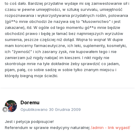
to coś dało. Bardziej przydatne wydaje mi się zainwestowanie sił i
Komisja Kodeksu autorytarnie, acz kontrowersyjnie orzekła,
czasu w pewne umiejętności, w sztukę survivalu, umiejętność
że takie mięso jest bezpieczne, żaden kraj nie może
rozpoznawania i wykorzystywania przydatnych roślin, polowania
bezkarnie nakładać ograniczeń handlowych na drugie
(gó**o mnie obchodzi że nazywa się to "kłusownictwo" i jest
państwo. Na poniesienie takich konsekwencji może i stać
zakazane), itd. W ogóle od tego momentu gó**o mnie będzie
bogatą UE, ale nie pojedynczy kraj, szczególnie taki jak
obchodzić prawo i będę je łamać bez najmniejszych wyrzutów
Polska. Zresztą coraz częściej słychać, że w dobie kryzysu
sumienia, jeszcze częściej niż dotąd. Wojna to wojna! W dupie
Europa nie da rady dłużej opierać się zapisom Kodeksu i
mam koncerny farmaceutyczne, ich leki, suplementy, kosmetyki,
chce odstąpić od ośmioletniego moratorium na uprawę
ich "żywność" i ich zasrany zysk, nie kupowałem tego i nie
organizmów modyfikowanych genetycznie (GMO).
zamierzam już nigdy nabijać im kieszeni. I nikt nigdy nie
Komu szkodzą witaminy?
skontroluje mnie na tyle dokładnie żeby sprawdzić co jadam,
pijam, palę, co sobie sadzę w sobie tylko znanym miejscu i
- W 1994 roku Kodeks oświadczył, że substancje odżywcze
którędy biegną moje ścieżki.
- zapnijcie swoje intelektualne pasy bezpieczeństwa - to
toksyny! Jako że są to trucizny, musi się nas przed nimi
ochraniać. Mówimy tu o obudzeniu się pewnego poranka i
byciu bardzo zaskoczonym, że silnie oddziałujące,
Doremu
terapeutycznie skuteczne, istotne z klinicznego punktu
widzenia składniki odżywcze są teraz nielegalne! Tak jak
Opublikowano
30 Grudnia 2009
nielegalna jest heroina! - ostrzegała jakiś czas temu jedna z
Jest i petycja podpisujcie!
działaczek1.
Referendum w sprawie medycyny naturalnej
/admin - link wygasł/
Ten poranek właśnie nadszedł. Z końcem tego roku ulegają