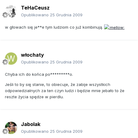
wchodzić w życie przepisy, które pozwolą okraść nas ze
TeHaCeusz
zdrowia i fundamentalnych praw obywatelskich, np. wyboru
Opublikowano
25 Grudnia 2009
sposobu leczenia. - Te działania są celowo rozciągnięte na
wiele lat, tak by ludzie przyzwyczaili się do zmian, ciągłych
w głowach się je**e tym ludziom co już kombinują.
ograniczeń. Proces ten jest wspierany przez media
podające w wątpliwość bezpieczeństwo żywności i
suplementów diety, powołujące się na wadliwe lub
nieadekwatne badania naukowe, które miały przygotować
opinię publiczną na przyszłe wycofanie tych produktów z
włochaty
rynku - podkreślają przedstawiciele europejskiej organizacji
Opublikowano
25 Grudnia 2009
pozarządowej Alliance for Natural Health (ANH).
Chyba ich do końca po*********o.
Komisję Kodeksu Żywnościowego powołały w 1963 roku
Światowa Organizacja Zdrowia (WHO) i Organizacja ds.
Jeśli to by się stanie, to obiecuje, że zabije wszystkich
Wyżywienia i Rolnictwa przy ONZ (FAO), aby promowała
odpowiedzialnych za ten czyn ludzi i będzie mnie jebało to że
bezpieczną żywność i dbała o uczciwy handel. Problem w
reszte życia spędze w pierdlu.
tym, że zbyt duży wpływ na prace Komisji zaczęły wkrótce
wywierać koncerny farmaceutyczne i spożywcze, a jak
twierdzi dr Matthias Rath, twórca medycyny komórkowej
zajmującej się m.in. leczeniem chorób sercowo-
Jabolak
naczyniowych, przedstawiciele przemysłu
farmaceutycznego stanowią dziś połowę składu Komisji.
Opublikowano
25 Grudnia 2009
Konflikt interesów? Sprawa się jeszcze skomplikowała, gdy