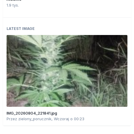
1.9 tys.
LATEST IMAGE
IMG_20260804_221841.jpg
Przez
zielony_porucznik
,
Wczoraj o 00:23