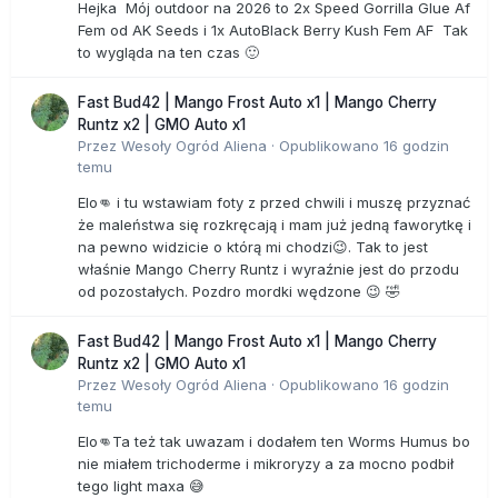
Hejka Mój outdoor na 2026 to 2x Speed Gorrilla Glue Af
Fem od AK Seeds i 1x AutoBlack Berry Kush Fem AF Tak
to wygląda na ten czas 🙂
Fast Bud42 | Mango Frost Auto x1 | Mango Cherry
Runtz x2 | GMO Auto x1
Przez
Wesoły Ogród Aliena
·
Opublikowano
16 godzin
temu
Elo👊 i tu wstawiam foty z przed chwili i muszę przyznać
że maleństwa się rozkręcają i mam już jedną faworytkę i
na pewno widzicie o którą mi chodzi😉. Tak to jest
właśnie Mango Cherry Runtz i wyraźnie jest do przodu
od pozostałych. Pozdro mordki wędzone 😉 🤣
Fast Bud42 | Mango Frost Auto x1 | Mango Cherry
Runtz x2 | GMO Auto x1
Przez
Wesoły Ogród Aliena
·
Opublikowano
16 godzin
temu
Elo👊Ta też tak uwazam i dodałem ten Worms Humus bo
nie miałem trichoderme i mikroryzy a za mocno podbił
tego light maxa 😅