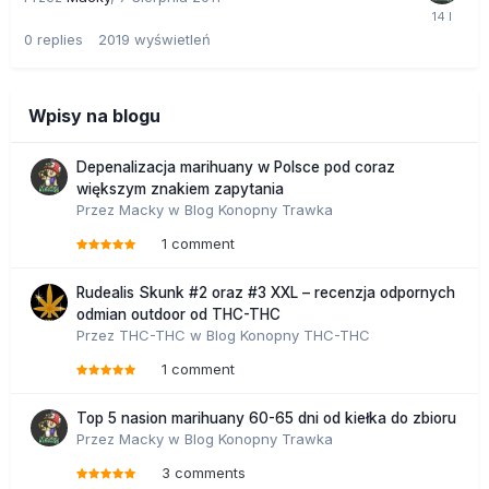
0
replies
2019
wyświetleń
Wpisy na blogu
Depenalizacja marihuany w Polsce pod coraz
większym znakiem zapytania
Przez
Macky
w
Blog Konopny Trawka
1 comment
Rudealis Skunk #2 oraz #3 XXL – recenzja odpornych
odmian outdoor od THC-THC
Przez
THC-THC
w
Blog Konopny THC-THC
1 comment
Top 5 nasion marihuany 60-65 dni od kiełka do zbioru
Przez
Macky
w
Blog Konopny Trawka
3 comments