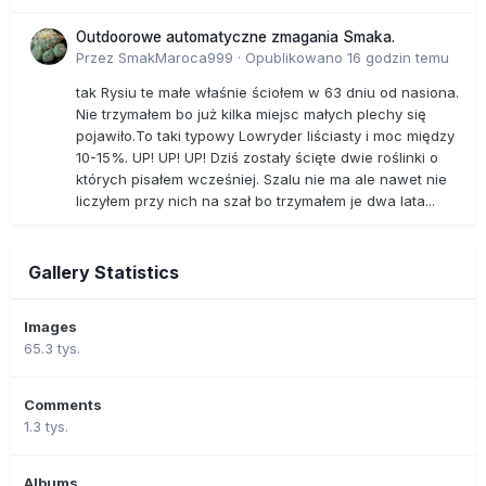
Outdoorowe automatyczne zmagania Smaka.
Przez
SmakMaroca999
·
Opublikowano
16 godzin temu
tak Rysiu te małe właśnie ściołem w 63 dniu od nasiona.
Nie trzymałem bo już kilka miejsc małych plechy się
pojawiło.To taki typowy Lowryder liściasty i moc między
10-15%. UP! UP! UP! Dziś zostały ścięte dwie roślinki o
których pisałem wcześniej. Szalu nie ma ale nawet nie
liczyłem przy nich na szał bo trzymałem je dwa lata...
Gallery Statistics
Images
65.3 tys.
Comments
1.3 tys.
Albums