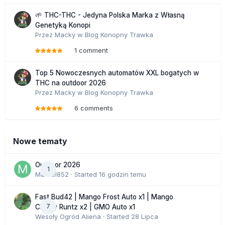
🌱 THC-THC - Jedyna Polska Marka z Własną
Genetyką Konopi
Przez
Macky
w
Blog Konopny Trawka
1 comment
Top 5 Nowoczesnych automatów XXL bogatych w
THC na outdoor 2026
Przez
Macky
w
Blog Konopny Trawka
6 comments
Nowe tematy
Outdoor 2026
1
Marcel852
· Started
16 godzin temu
Fast Bud42 | Mango Frost Auto x1 | Mango
7
Cherry Runtz x2 | GMO Auto x1
Wesoły Ogród Aliena
· Started
28 Lipca