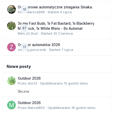
Outdoorowe automatyczne zmagania Smaka.
10
SmakMaroca999
· Started
4 Lipca
3x mix Fast Buds, 1x Fat Bastard, 1x Blackberry
87
Moonrock, 1x White Rhino - 6x Automat
Men_of_Rust
· Started
30 Czerwca
Outdoor automatów 2026
17
zielony_porucznik
· Started
7 Lipca
Nowe posty
Outdoor 2026
Przez
stix33
·
Opublikowano
15 godzin temu
Śliczne
Outdoor 2026
Przez
Marcel852
·
Opublikowano
16 godzin temu