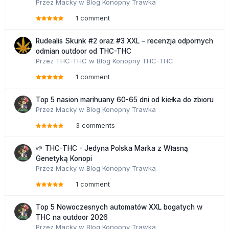
Przez
Macky
w
Blog Konopny Trawka
1 comment
Rudealis Skunk #2 oraz #3 XXL – recenzja odpornych
odmian outdoor od THC-THC
Przez
THC-THC
w
Blog Konopny THC-THC
1 comment
Top 5 nasion marihuany 60-65 dni od kiełka do zbioru
Przez
Macky
w
Blog Konopny Trawka
3 comments
🌱 THC-THC - Jedyna Polska Marka z Własną
Genetyką Konopi
Przez
Macky
w
Blog Konopny Trawka
1 comment
Top 5 Nowoczesnych automatów XXL bogatych w
THC na outdoor 2026
Przez
Macky
w
Blog Konopny Trawka