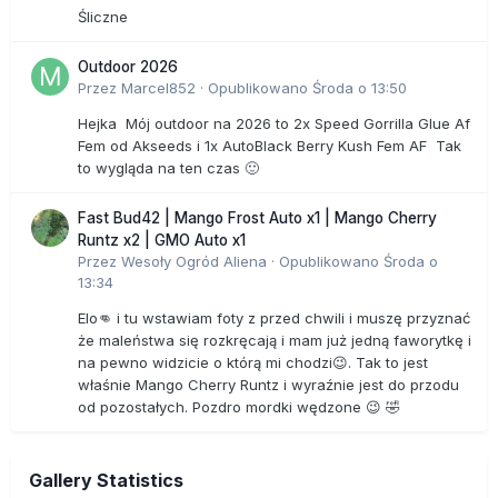
Śliczne
Outdoor 2026
Przez
Marcel852
·
Opublikowano
Środa o 13:50
Hejka Mój outdoor na 2026 to 2x Speed Gorrilla Glue Af
Fem od Akseeds i 1x AutoBlack Berry Kush Fem AF Tak
to wygląda na ten czas 🙂
Fast Bud42 | Mango Frost Auto x1 | Mango Cherry
Runtz x2 | GMO Auto x1
Przez
Wesoły Ogród Aliena
·
Opublikowano
Środa o
13:34
Elo👊 i tu wstawiam foty z przed chwili i muszę przyznać
że maleństwa się rozkręcają i mam już jedną faworytkę i
na pewno widzicie o którą mi chodzi😉. Tak to jest
właśnie Mango Cherry Runtz i wyraźnie jest do przodu
od pozostałych. Pozdro mordki wędzone 😉 🤣
Gallery Statistics