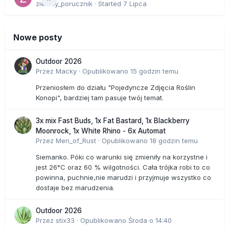
zielony_porucznik
· Started
7 Lipca
Nowe posty
Outdoor 2026
Przez
Macky
·
Opublikowano
15 godzin temu
Przeniosłem do działu "Pojedyncze Zdjęcia Roślin
Konopi", bardziej tam pasuje twój temat.
3x mix Fast Buds, 1x Fat Bastard, 1x Blackberry
Moonrock, 1x White Rhino - 6x Automat
Przez
Men_of_Rust
·
Opublikowano
18 godzin temu
Siemanko. Póki co warunki się zmieniły na korzystne i
jest 26°C oraz 60 % wilgotności. Cała trójka robi to co
powinna, puchnie,nie marudzi i przyjmuje wszystko co
dostaje bez marudzenia.
Outdoor 2026
Przez
stix33
·
Opublikowano
Środa o 14:40