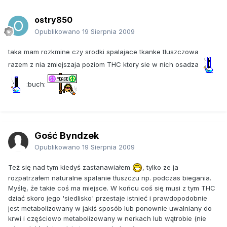
ostry850
Opublikowano
19 Sierpnia 2009
taka mam rozkmine czy srodki spalajace tkanke tluszczowa
razem z nia zmiejszaja poziom THC ktory sie w nich osadza
:buch:
Gość Byndzek
Opublikowano
19 Sierpnia 2009
Też się nad tym kiedyś zastanawiałem
, tylko ze ja
rozpatrzałem naturalne spalanie tłuszczu np. podczas biegania.
Myślę, że takie coś ma miejsce. W końcu coś się musi z tym THC
dziać skoro jego 'siedlisko' przestaje istnieć i prawdopodobnie
jest metabolizowany w jakiś sposób lub ponownie uwalniany do
krwi i częściowo metabolizowany w nerkach lub wątrobie (nie