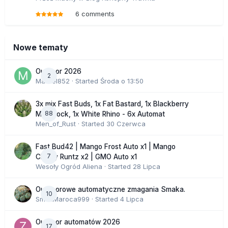
6 comments
Nowe tematy
Outdoor 2026
2
Marcel852
· Started
Środa o 13:50
3x mix Fast Buds, 1x Fat Bastard, 1x Blackberry
88
Moonrock, 1x White Rhino - 6x Automat
Men_of_Rust
· Started
30 Czerwca
Fast Bud42 | Mango Frost Auto x1 | Mango
7
Cherry Runtz x2 | GMO Auto x1
Wesoły Ogród Aliena
· Started
28 Lipca
Outdoorowe automatyczne zmagania Smaka.
10
SmakMaroca999
· Started
4 Lipca
Outdoor automatów 2026
17