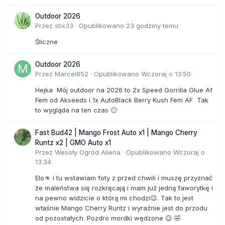
Outdoor 2026
Przez
stix33
·
Opublikowano
23 godziny temu
Śliczne
Outdoor 2026
Przez
Marcel852
·
Opublikowano
Wczoraj o 13:50
Hejka Mój outdoor na 2026 to 2x Speed Gorrilla Glue Af
Fem od Akseeds i 1x AutoBlack Berry Kush Fem AF Tak
to wygląda na ten czas 🙂
Fast Bud42 | Mango Frost Auto x1 | Mango Cherry
Runtz x2 | GMO Auto x1
Przez
Wesoły Ogród Aliena
·
Opublikowano
Wczoraj o
13:34
Elo👊 i tu wstawiam foty z przed chwili i muszę przyznać
że maleństwa się rozkręcają i mam już jedną faworytkę i
na pewno widzicie o którą mi chodzi😉. Tak to jest
właśnie Mango Cherry Runtz i wyraźnie jest do przodu
od pozostałych. Pozdro mordki wędzone 😉 🤣