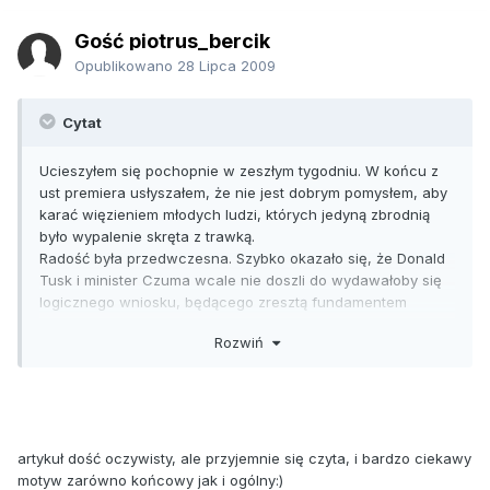
Gość piotrus_bercik
Opublikowano
28 Lipca 2009
Cytat
Ucieszyłem się pochopnie w zeszłym tygodniu. W końcu z
ust premiera usłyszałem, że nie jest dobrym pomysłem, aby
karać więzieniem młodych ludzi, których jedyną zbrodnią
było wypalenie skręta z trawką.
Radość była przedwczesna. Szybko okazało się, że Donald
Tusk i minister Czuma wcale nie doszli do wydawałoby się
logicznego wniosku, będącego zresztą fundamentem
liberalizmu, że państwo nie powinno karać człowieka za
Rozwiń
działania, które nie przynoszą żadnej szkody innym ludziom
poza nim samym, zaś w zakresie trucia się i szkodzenia
sobie jednostka powinna mieć wolny wybór i móc sięgać nie
tylko po wódę, papierosy, kawę czy nadmiar tłuszczy
zwierzęcych tudzież cukru, ale jeśli woli to także po trawę.
Nie. Zdaniem polityków nadal należy penalizować
artykuł dość oczywisty, ale przyjemnie się czyta, i bardzo ciekawy
szkodzenie samemu sobie i odgrywać rolę niańki wobec
motyw zarówno końcowy jak i ogólny:)