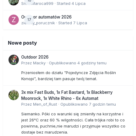
10
SmakMaroca999
· Started
4 Lipca
Outdoor automatów 2026
17
zielony_porucznik
· Started
7 Lipca
Nowe posty
Outdoor 2026
Przez
Macky
·
Opublikowano
4 godziny temu
Przeniosłem do działu "Pojedyncze Zdjęcia Roślin
Konopi", bardziej tam pasuje twój temat.
3x mix Fast Buds, 1x Fat Bastard, 1x Blackberry
Moonrock, 1x White Rhino - 6x Automat
Przez
Men_of_Rust
·
Opublikowano
7 godzin temu
Siemanko. Póki co warunki się zmieniły na korzystne i
jest 26°C oraz 60 % wilgotności. Cała trójka robi to co
powinna, puchnie,nie marudzi i przyjmuje wszystko co
dostaje bez marudzenia.