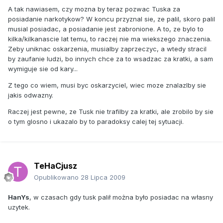
A tak nawiasem, czy mozna by teraz pozwac Tuska za
publicznej, że jako młody człowiek palił trawkę. Skoro teraz
posiadanie narkotykow? W koncu przyznal sie, ze palil, skoro palil
popiera pomysł depenalizacji warunkowanej kolaboracją, to
musial posiadac, a posiadanie jest zabronione. A to, ze bylo to
niech zaświeci przykładem i dokona kolejnej odważnej
kilka/kilkanascie lat temu, to raczej nie ma wiekszego znaczenia.
deklaracji publicznej. Panie premierze, proszę nam
Zeby uniknac oskarzenia, musialby zaprzeczyc, a wtedy stracil
wszystkim powiedzieć, od kogo dostał Pan tą trawę, którą
by zaufanie ludzi, bo innych chce za to wsadzac za kratki, a sam
Pan wtedy palił. Imię, nazwisko, adres, zawód. Raz, raz!!!
wymiguje sie od kary...
Z tego co wiem, musi byc oskarzyciel, wiec moze znalazlby sie
jakis odwazny.
Raczej jest pewne, ze Tusk nie trafilby za kratki, ale zrobilo by sie
o tym glosno i ukazalo by to paradoksy calej tej sytuacji.
TeHaCjusz
Opublikowano
28 Lipca 2009
HanYs
, w czasach gdy tusk palił można było posiadac na własny
uzytek.