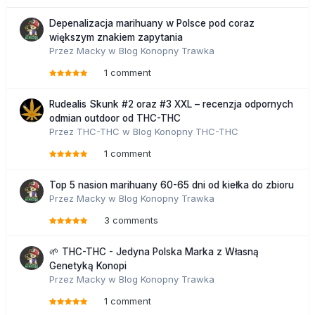
Depenalizacja marihuany w Polsce pod coraz
większym znakiem zapytania
Przez
Macky
w
Blog Konopny Trawka
1 comment
Rudealis Skunk #2 oraz #3 XXL – recenzja odpornych
odmian outdoor od THC-THC
Przez
THC-THC
w
Blog Konopny THC-THC
1 comment
Top 5 nasion marihuany 60-65 dni od kiełka do zbioru
Przez
Macky
w
Blog Konopny Trawka
3 comments
🌱 THC-THC - Jedyna Polska Marka z Własną
Genetyką Konopi
Przez
Macky
w
Blog Konopny Trawka
1 comment