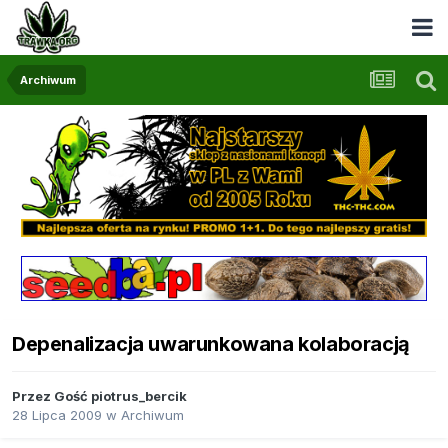
Archiwum
Depenalizacja uwarunkowana kolaboracją
Przez Gość piotrus_bercik
28 Lipca 2009
w
Archiwum