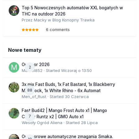
Top 5 Nowoczesnych automatów XXL bogatych w
THC na outdoor 2026
Przez
Macky
w
Blog Konopny Trawka
6 comments
Nowe tematy
Outdoor 2026
2
Marcel852
· Started
Wczoraj o 13:50
3x mix Fast Buds, 1x Fat Bastard, 1x Blackberry
88
Moonrock, 1x White Rhino - 6x Automat
Men_of_Rust
· Started
30 Czerwca
Fast Bud42 | Mango Frost Auto x1 | Mango
7
Cherry Runtz x2 | GMO Auto x1
Wesoły Ogród Aliena
· Started
28 Lipca
Outdoorowe automatyczne zmagania Smaka.