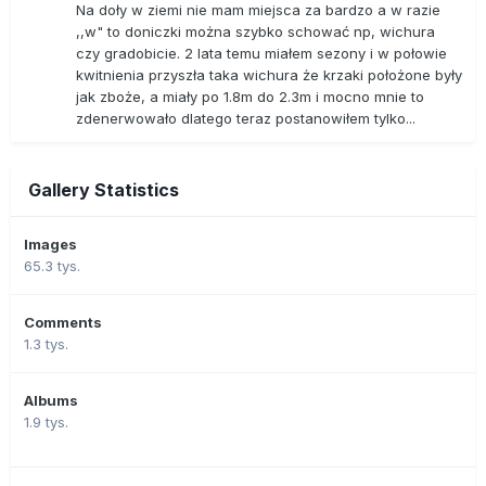
Na doły w ziemi nie mam miejsca za bardzo a w razie
,,w" to doniczki można szybko schować np, wichura
czy gradobicie. 2 lata temu miałem sezony i w połowie
kwitnienia przyszła taka wichura że krzaki położone były
jak zboże, a miały po 1.8m do 2.3m i mocno mnie to
zdenerwowało dlatego teraz postanowiłem tylko...
Gallery Statistics
Images
65.3 tys.
Comments
1.3 tys.
Albums
1.9 tys.