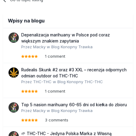
Wpisy na blogu
Depenalizacja marihuany w Polsce pod coraz
większym znakiem zapytania
Przez
Macky
w
Blog Konopny Trawka
1 comment
Rudealis Skunk #2 oraz #3 XXL – recenzja odpornych
odmian outdoor od THC-THC
Przez
THC-THC
w
Blog Konopny THC-THC
1 comment
Top 5 nasion marihuany 60-65 dni od kiełka do zbioru
Przez
Macky
w
Blog Konopny Trawka
3 comments
🌱 THC-THC - Jedyna Polska Marka z Własną