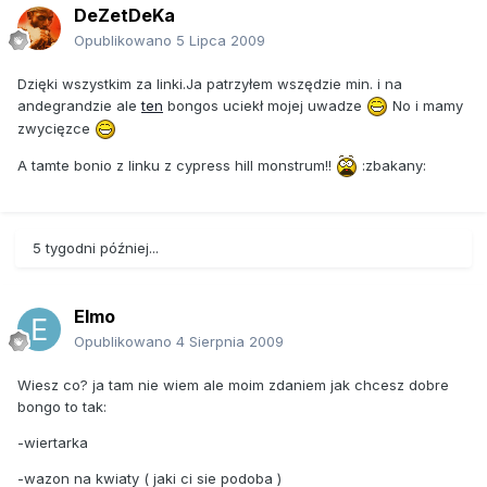
DeZetDeKa
Opublikowano
5 Lipca 2009
Dzięki wszystkim za linki.Ja patrzyłem wszędzie min. i na
andegrandzie ale
ten
bongos uciekł mojej uwadze
No i mamy
zwycięzce
A tamte bonio z linku z cypress hill monstrum!!
:zbakany:
5 tygodni później...
Elmo
Opublikowano
4 Sierpnia 2009
Wiesz co? ja tam nie wiem ale moim zdaniem jak chcesz dobre
bongo to tak:
-wiertarka
-wazon na kwiaty ( jaki ci sie podoba )