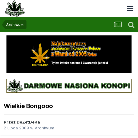
Archiwum
Wielkie Bongooo
Przez
DeZetDeKa
2 Lipca 2009
w
Archiwum