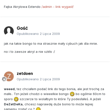
Fajka Akrylowa Extendo
/admin - link wygasł/
Gość
Opublikowano
2 Lipca 2009
jak na takie bongo to ma strasznie mały cybuch jak dla mnie.
no i to zawsze akryl a nie szkło :/
zetdoen
Opublikowano
2 Lipca 2009
weeed
, tez chciałem podać link do tego bonia, ale jest trochę za
małe.. Tzn jeżeli chodzi o wieeelkie bongo
bo ogólnie 60cm to
sporo
szczerze to wolałbym to które Ty podesłałeś. A jeżeli
DeZetDeKa
, chcesz naprawdę duże bonio to może lepiej
samemu zrobić co ?