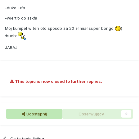
-duża lufa
-wiertło do szkła
Mój kumpel w ten oto sposób za 20 zł miał super bongo
)
:buch:
JARAJ
This topic is now closed to further replies.
Udostępnij
Obserwujący
0
Go to topic listing