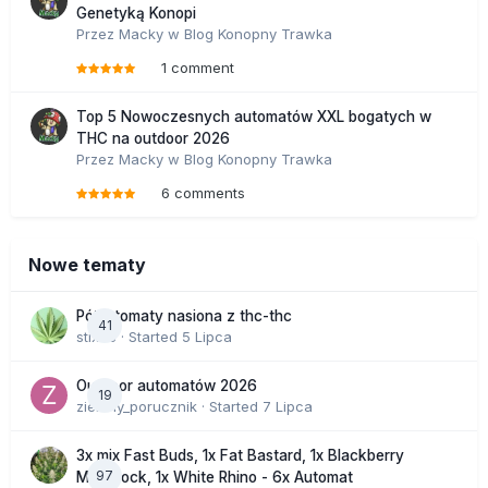
Genetyką Konopi
Przez
Macky
w
Blog Konopny Trawka
1 comment
Top 5 Nowoczesnych automatów XXL bogatych w
THC na outdoor 2026
Przez
Macky
w
Blog Konopny Trawka
6 comments
Nowe tematy
Półautomaty nasiona z thc-thc
41
stix33
· Started
5 Lipca
Outdoor automatów 2026
19
zielony_porucznik
· Started
7 Lipca
3x mix Fast Buds, 1x Fat Bastard, 1x Blackberry
97
Moonrock, 1x White Rhino - 6x Automat