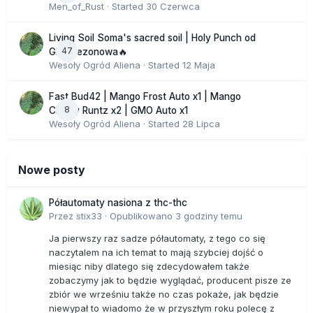
Men_of_Rust
· Started
30 Czerwca
Living Soil Soma's sacred soil | Holy Punch od
47
GHS sezonowa🔥
Wesoły Ogród Aliena
· Started
12 Maja
Fast Bud42 | Mango Frost Auto x1 | Mango
8
Cherry Runtz x2 | GMO Auto x1
Wesoły Ogród Aliena
· Started
28 Lipca
Nowe posty
Półautomaty nasiona z thc-thc
Przez
stix33
·
Opublikowano
3 godziny temu
Ja pierwszy raz sadze półautomaty, z tego co się
naczytalem na ich temat to mają szybciej dojść o
miesiąc niby dlatego się zdecydowałem także
zobaczymy jak to będzie wyglądać, producent pisze ze
zbiór we wrześniu także no czas pokaże, jak będzie
niewypał to wiadomo że w przyszłym roku polecę z