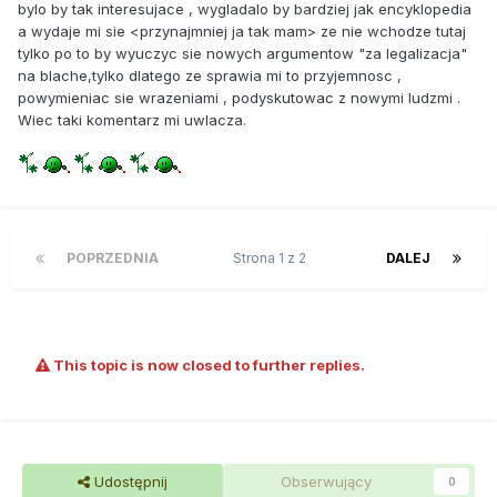
bylo by tak interesujace , wygladalo by bardziej jak encyklopedia
a wydaje mi sie <przynajmniej ja tak mam> ze nie wchodze tutaj
tylko po to by wyuczyc sie nowych argumentow "za legalizacja"
na blache,tylko dlatego ze sprawia mi to przyjemnosc ,
powymieniac sie wrazeniami , podyskutowac z nowymi ludzmi .
Wiec taki komentarz mi uwlacza.
POPRZEDNIA
Strona 1 z 2
DALEJ
This topic is now closed to further replies.
Udostępnij
Obserwujący
0