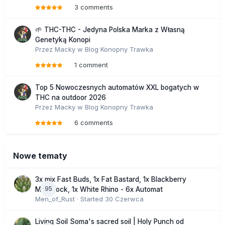
3 comments
🌱 THC-THC - Jedyna Polska Marka z Własną
Genetyką Konopi
Przez
Macky
w
Blog Konopny Trawka
1 comment
Top 5 Nowoczesnych automatów XXL bogatych w
THC na outdoor 2026
Przez
Macky
w
Blog Konopny Trawka
6 comments
Nowe tematy
3x mix Fast Buds, 1x Fat Bastard, 1x Blackberry
95
Moonrock, 1x White Rhino - 6x Automat
Men_of_Rust
· Started
30 Czerwca
Living Soil Soma's sacred soil | Holy Punch od