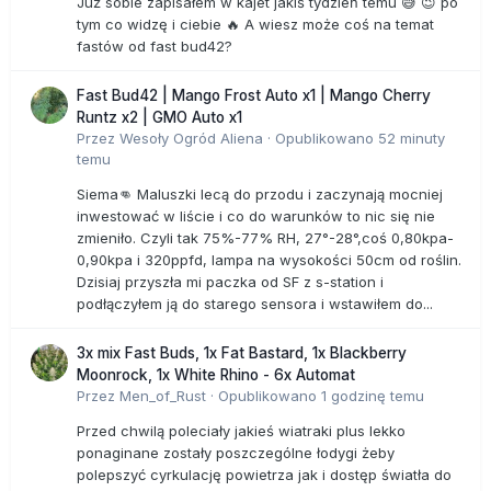
Już sobie zapisałem w kajet jakiś tydzień temu 😅 😉 po
tym co widzę i ciebie 🔥 A wiesz może coś na temat
fastów od fast bud42?
Fast Bud42 | Mango Frost Auto x1 | Mango Cherry
Runtz x2 | GMO Auto x1
Przez
Wesoły Ogród Aliena
·
Opublikowano
52 minuty
temu
Siema👊 Maluszki lecą do przodu i zaczynają mocniej
inwestować w liście i co do warunków to nic się nie
zmieniło. Czyli tak 75%-77% RH, 27°-28°,coś 0,80kpa-
0,90kpa i 320ppfd, lampa na wysokości 50cm od roślin.
Dzisiaj przyszła mi paczka od SF z s-station i
podłączyłem ją do starego sensora i wstawiłem do...
3x mix Fast Buds, 1x Fat Bastard, 1x Blackberry
Moonrock, 1x White Rhino - 6x Automat
Przez
Men_of_Rust
·
Opublikowano
1 godzinę temu
Przed chwilą poleciały jakieś wiatraki plus lekko
ponaginane zostały poszczególne łodygi żeby
polepszyć cyrkulację powietrza jak i dostęp światła do