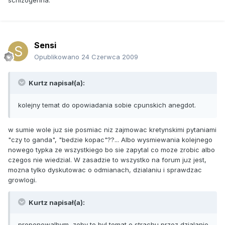
schizogenna.
Sensi
Opublikowano
24 Czerwca 2009
Kurtz napisał(a):
kolejny temat do opowiadania sobie cpunskich anegdot.
w sumie wole juz sie posmiac niz zajmowac kretynskimi pytaniami
"czy to ganda", "bedzie kopac"??... Albo wysmiewania kolejnego
nowego typka ze wszystkiego bo sie zapytal co moze zrobic albo
czegos nie wiedzial. W zasadzie to wszystko na forum juz jest,
mozna tylko dyskutowac o odmianach, dzialaniu i sprawdzac
growlogi.
Kurtz napisał(a):
proponowalbym, zeby to byl temat o strachu przez dzialanie