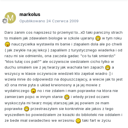
markolus
Opublikowano
24 Czerwca 2009
Daro zanim cos napiszesz to przemysl to...xD taki paniczny strach
to mialem jak zdawalem biologie w szkole ujarany
w tym roku
nauczycielka wystawila mi banie i zlapalem dola ale po chwili
( jak zwykle na jej lekcji ) zapalilem z turystycznego wiaderka i od
razu mi sie odmienilo, ona zaczela gadac "co tu tak smierdzi"
"ktos tutaj cos pali?" ale oczywiscie siedzialem cicho tylko w
duchu smialem sie z jej twarzy jak wachala ten zapach
a
wszyscy w klasie oczywiscie wiedzieli kto zajebal wiadro :] i
wziela mnie do odpowiedzi na dopuszczajacy, a wiecie jak to jest
xD ona mnie pyta o uklad krwionosny a ja jej mowie z
wydalniczego
no i nie zdalem i mam poprawke na ktora nie
zamierzam pojsc w innym stanie
i wtedy przed oczami
wyskoczyla mi twarz mojej starszej jak jej powiem ze mam
poprawke
przestraszylem sie konkretnie ale jakos z tego
wyszedlem bo powiedzialem ze ksiazki do biblioteki nie oddalem i
ze bede mial swiadectwo we wrzesniu
taki fart w zyciu