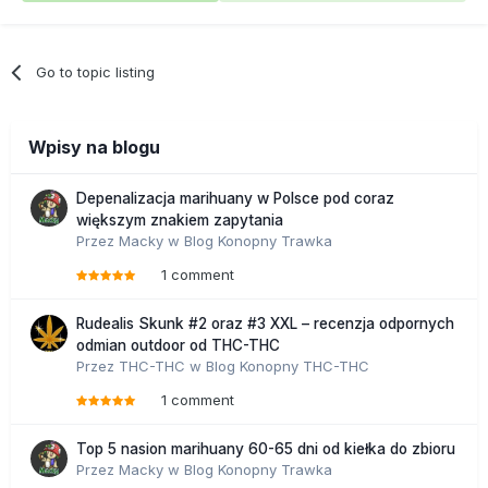
Go to topic listing
Wpisy na blogu
Depenalizacja marihuany w Polsce pod coraz
większym znakiem zapytania
Przez
Macky
w
Blog Konopny Trawka
1 comment
Rudealis Skunk #2 oraz #3 XXL – recenzja odpornych
odmian outdoor od THC-THC
Przez
THC-THC
w
Blog Konopny THC-THC
1 comment
Top 5 nasion marihuany 60-65 dni od kiełka do zbioru
Przez
Macky
w
Blog Konopny Trawka