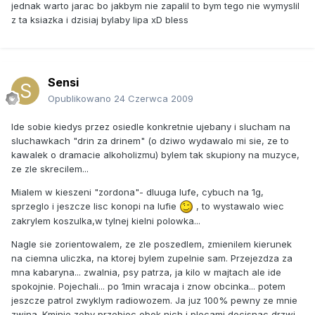
jednak warto jarac bo jakbym nie zapalil to bym tego nie wymyslil
z ta ksiazka i dzisiaj bylaby lipa xD bless
Sensi
Opublikowano
24 Czerwca 2009
Ide sobie kiedys przez osiedle konkretnie ujebany i slucham na
sluchawkach "drin za drinem" (o dziwo wydawalo mi sie, ze to
kawalek o dramacie alkoholizmu) bylem tak skupiony na muzyce,
ze zle skrecilem...
Mialem w kieszeni "zordona"- dluuga lufe, cybuch na 1g,
sprzeglo i jeszcze lisc konopi na lufie
, to wystawalo wiec
zakrylem koszulka,w tylnej kielni polowka...
Nagle sie zorientowalem, ze zle poszedlem, zmienilem kierunek
na ciemna uliczka, na ktorej bylem zupelnie sam. Przejezdza za
mna kabaryna... zwalnia, psy patrza, ja kilo w majtach ale ide
spokojnie. Pojechali... po 1min wracaja i znow obcinka... potem
jeszcze patrol zwyklym radiowozem. Ja juz 100% pewny ze mnie
zwina. Kminie zeby przebiec obok nich i plecami docisnac drzwi