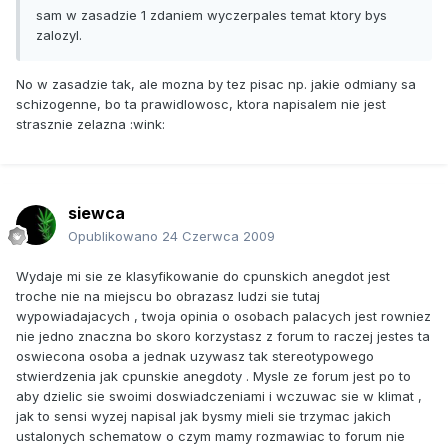
sam w zasadzie 1 zdaniem wyczerpales temat ktory bys
zalozyl.
No w zasadzie tak, ale mozna by tez pisac np. jakie odmiany sa
schizogenne, bo ta prawidlowosc, ktora napisalem nie jest
strasznie zelazna :wink:
siewca
Opublikowano
24 Czerwca 2009
Wydaje mi sie ze klasyfikowanie do cpunskich anegdot jest
troche nie na miejscu bo obrazasz ludzi sie tutaj
wypowiadajacych , twoja opinia o osobach palacych jest rowniez
nie jedno znaczna bo skoro korzystasz z forum to raczej jestes ta
oswiecona osoba a jednak uzywasz tak stereotypowego
stwierdzenia jak cpunskie anegdoty . Mysle ze forum jest po to
aby dzielic sie swoimi doswiadczeniami i wczuwac sie w klimat ,
jak to sensi wyzej napisal jak bysmy mieli sie trzymac jakich
ustalonych schematow o czym mamy rozmawiac to forum nie