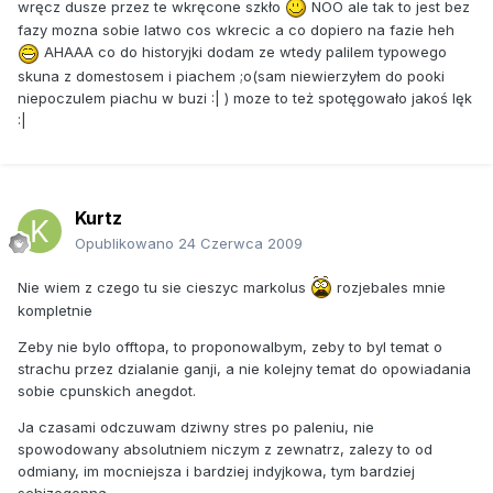
wręcz dusze przez te wkręcone szkło
NOO ale tak to jest bez
fazy mozna sobie latwo cos wkrecic a co dopiero na fazie heh
AHAAA co do historyjki dodam ze wtedy palilem typowego
skuna z domestosem i piachem ;o(sam niewierzyłem do pooki
niepoczulem piachu w buzi :| ) moze to też spotęgowało jakoś lęk
:|
Kurtz
Opublikowano
24 Czerwca 2009
Nie wiem z czego tu sie cieszyc markolus
rozjebales mnie
kompletnie
Zeby nie bylo offtopa, to proponowalbym, zeby to byl temat o
strachu przez dzialanie ganji, a nie kolejny temat do opowiadania
sobie cpunskich anegdot.
Ja czasami odczuwam dziwny stres po paleniu, nie
spowodowany absolutniem niczym z zewnatrz, zalezy to od
odmiany, im mocniejsza i bardziej indyjkowa, tym bardziej