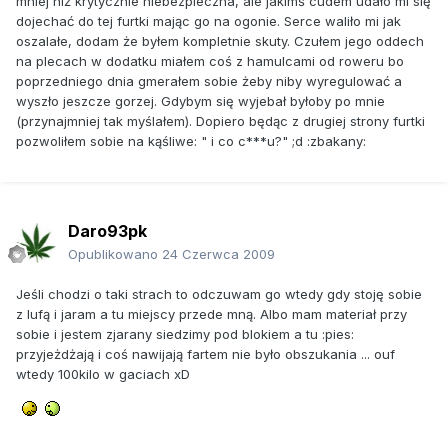
mniej niż krytycznie niebezpieczna, ale jakimś cudem udało mi się
dojechać do tej furtki mając go na ogonie. Serce waliło mi jak
oszalałe, dodam że byłem kompletnie skuty. Czułem jego oddech
na plecach w dodatku miałem coś z hamulcami od roweru bo
poprzedniego dnia gmerałem sobie żeby niby wyregulować a
wyszło jeszcze gorzej. Gdybym się wyjebał byłoby po mnie
(przynajmniej tak myślałem). Dopiero będąc z drugiej strony furtki
pozwoliłem sobie na kąśliwe: " i co c***u?" ;d :zbakany:
Daro93pk
Opublikowano
24 Czerwca 2009
Jeśli chodzi o taki strach to odczuwam go wtedy gdy stoję sobie
z lufą i jaram a tu miejscy przede mną. Albo mam materiał przy
sobie i jestem zjarany siedzimy pod blokiem a tu :pies:
przyjeżdżają i coś nawijają fartem nie było obszukania ... ouf
wtedy 100kilo w gaciach xD