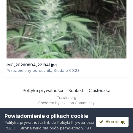
IMG_20260804_221841.jpg
Przez
zielony_porucznik
,
Środa o 00:23
Polityka prywatności
Kontakt
Ciasteczka
Trawka.org
Powered by Invision Community
Powiadomienie o plikach cookie
Akceptuję
Polityka prywatności
link do Polityki Prywatności
RODO - Strona tylko dla osób pełnoletnich, 18+