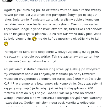
Opublikowano
23 Czerwca 2009
Ogółem, jak dużo się pali to człowiek wkreca sobie różne rzeczy
nawet jak nie jest zjaranym. Nie pamiętam żebym po mj się bał
jakoś śmiertelnie. Pamiętam za to jak jaraliśmy sobie z kumplem
na takiej ławeczce będąc ostro nagrzybieni. Ciemno, wszystko
zapierdala, nagle słychać kroki otwiera się furteczka i przechodzi
przez nią jakis typ w płaszczu a za nim Ku*****o duży pies. Jako
że było ciemno itp
nie do końca moglismy określic kto to itd.
Pamiętam to kontrolne spojrzenie w oczy i zajebistą dzidę przez
krzaczury na drugie podwórko. Tak się zastanawiam że ten typ
musiał mieć ostrą rozkminkę ocb ;d
ed. już wiem. Ostatnio miałem inną stresującą akcję po wpływem
mj. Wracałem sobie od znajomych z działki po nocy rowerem.
Musiałem przejechać od domku do furtki jakieś 500 metrów. Było
Ku*****o ciemno a ja bez lampki nic kompletnie. Oczy zaczęły mi
się przyzwyczajać jadę jadę... już widzę furtkę gdzieś z 200
metrów mam do niej i nagle TAAAKA wielka plama na drodze
wstaje i zaczyna biec w kierunku z którego przyjeżdzam warcząc
i szeczkając. Ogółem minąłem nogą pysk kundla w odległości