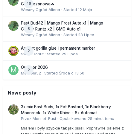
46
GHS sezonowa🔥
Wesoły Ogród Aliena
· Started
12 Maja
Fast Bud42 | Mango Frost Auto x1 | Mango
8
Cherry Runtz x2 | GMO Auto x1
Wesoły Ogród Aliena
· Started
28 Lipca
Apricot gorilla glue i pernament marker
2
SweetDonut
· Started
29 Lipca
Outdoor 2026
2
Marcel852
· Started
Środa o 13:50
Nowe posty
3x mix Fast Buds, 1x Fat Bastard, 1x Blackberry
Moonrock, 1x White Rhino - 6x Automat
Przez
Men_of_Rust
·
Opublikowano
25 minut temu
Miałem i były szybkie tak jak pisali. Poprawne palenie z
tego wyszło ale to było jakiś czas temu i być może