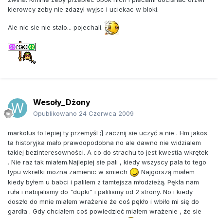
kierowcy zeby nie zdazyl wyjsc i uciekac w bloki.
Ale nic sie nie stalo... pojechali.
Wesoły_Dżony
Opublikowano
24 Czerwca 2009
markolus to lepiej ty przemyśl ;] zacznij sie uczyć a nie . Hm jakos
ta historyjka mało prawdopodobna no ale dawno nie widzialem
takiej bezinteresowności. A co do strachu to jest kwestia wkrętek
. Nie raz tak miałem.Najlepiej sie pali , kiedy wszyscy pala to tego
typu wkretki mozna zamienic w smiech
Najgorszą miałem
kiedy byłem u babci i palilem z tamtejsza młodzieżą. Pękła nam
ruła i nabijalismy do "dupki" i palilismy od 2 strony. No i kiedy
doszło do mnie miałem wrażenie że coś pękło i wbiło mi się do
gardła . Gdy chciałem coś powiedzieć miałem wrażenie , że sie