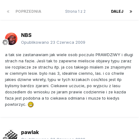
POPRZEDNIA
Strona 1 z 2
DALEJ
NBS
Opublikowano
23 Czerwca 2009
a tak sie zastanawiam jak wiele osob poczulo PRAWDZIWY i dlugi
strach na fazie. Jesli tak to zapewne mieliscie objawy typu zaraz
sie rozplacze ze strachu itp. ja cos takiego mialem ze znajomymi
w ciemnym lesie. bylo nas 3, idealnie ciemno, las. i co chwile
jakies dziwne wkrety, typu w tych krzakach cos/ktos jest itp
bylismy bardzo zjarani. Ciekawe uczucie, po wyjsciu z lasu
doszedlem do wniosku ze jaram prawie codziennie i ze kazda
faza jest podobna a to ciekawa odmiana i musze to kiedys
powtorzyc.
pawlak