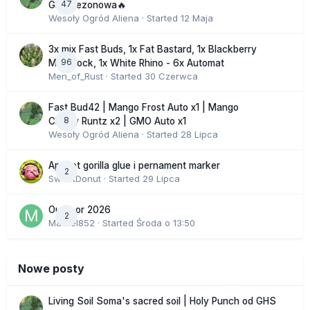
47
GHS sezonowa🔥
Wesoły Ogród Aliena
· Started
12 Maja
3x mix Fast Buds, 1x Fat Bastard, 1x Blackberry
96
Moonrock, 1x White Rhino - 6x Automat
Men_of_Rust
· Started
30 Czerwca
Fast Bud42 | Mango Frost Auto x1 | Mango
8
Cherry Runtz x2 | GMO Auto x1
Wesoły Ogród Aliena
· Started
28 Lipca
Apricot gorilla glue i pernament marker
2
SweetDonut
· Started
29 Lipca
Outdoor 2026
2
Marcel852
· Started
Środa o 13:50
Nowe posty
Living Soil Soma's sacred soil | Holy Punch od GHS