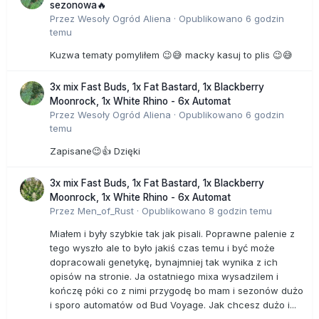
sezonowa🔥
Przez
Wesoły Ogród Aliena
·
Opublikowano
6 godzin
temu
Kuzwa tematy pomyliłem 😉😅 macky kasuj to plis 😉😅
3x mix Fast Buds, 1x Fat Bastard, 1x Blackberry
Moonrock, 1x White Rhino - 6x Automat
Przez
Wesoły Ogród Aliena
·
Opublikowano
6 godzin
temu
Zapisane😉👍 Dzięki
3x mix Fast Buds, 1x Fat Bastard, 1x Blackberry
Moonrock, 1x White Rhino - 6x Automat
Przez
Men_of_Rust
·
Opublikowano
8 godzin temu
Miałem i były szybkie tak jak pisali. Poprawne palenie z
tego wyszło ale to było jakiś czas temu i być może
dopracowali genetykę, bynajmniej tak wynika z ich
opisów na stronie. Ja ostatniego mixa wysadzilem i
kończę póki co z nimi przygodę bo mam i sezonów dużo
i sporo automatów od Bud Voyage. Jak chcesz dużo i...