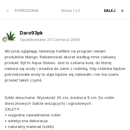
POPRZEDNIA
Strona 1 z 2
DALEJ
Daro93pk
Opublikowano
23 Czerwca 2009
Wczoraj oglądając telewizje trafiłem na program reklam
produktów Mango. Reklamowali akurat według mnie ciekawy
produkt. Był to Aqua Globes. Jest to szklana kula, do której
nalewa się wody i wsadza do ziemi z roślinką. Gdy roślinka będzie
potrzebowała wody to stąd będzie się nalewało i nie ma szans
przelać takim czymś.
Szkło dmuchane. Wysokość 30 cm, średnica 9 cm. Do roślin
doniczkowych (także wiszących) i ogrodowych.
ZALETY:
• wygodne nawadnianie roślin
• estetyczna dekoracja
• naturalny materiał (szkło)