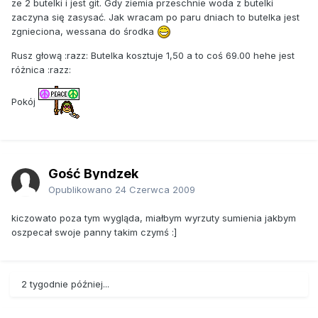
ze 2 butelki i jest git. Gdy ziemia przeschnie woda z butelki
zaczyna się zasysać. Jak wracam po paru dniach to butelka jest
zgnieciona, wessana do środka
Rusz głową :razz: Butelka kosztuje 1,50 a to coś 69.00 hehe jest
różnica :razz:
Pokój
Gość Byndzek
Opublikowano
24 Czerwca 2009
kiczowato poza tym wygląda, miałbym wyrzuty sumienia jakbym
oszpecał swoje panny takim czymś :]
2 tygodnie później...