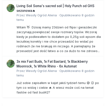
Living Soil Soma's sacred soil | Holy Punch od GHS
sezonowa🔥
Przez
Wesoły Ogród Aliena
·
Opublikowano
8 godzin
temu
Witam 👋 Dzisiaj mamy 23dzien od flipa i gwiazdeczki
zaczynają powiększać swoje rozmiary topów. Wczoraj
kiedy je podlewałem to dodałem po 0,25g soli epsom dla
leciutkiej korekty i nie chce przesadzić bo widać po
roślinach że nie brakuję im niczego. A pamiętajmy że
przesadzić jest dość łatwo a co za dużo to nie zdrowo...
3x mix Fast Buds, 1x Fat Bastard, 1x Blackberry
Moonrock, 1x White Rhino - 6x Automat
Przez
Wesoły Ogród Aliena
·
Opublikowano
8 godzin
temu
Już sobie zapisałem w kajet jakiś tydzień temu 😅 😉 po
tym co widzę i ciebie 🔥 A wiesz może coś na temat
fastów od fast bud42?