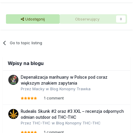
Udostępnij
Obserwujący
0
Go to topic listing
Wpisy na blogu
Depenalizacja marihuany w Polsce pod coraz
większym znakiem zapytania
Przez
Macky
w
Blog Konopny Trawka
1 comment
Rudealis Skunk #2 oraz #3 XXL – recenzja odpornych
odmian outdoor od THC-THC
Przez
THC-THC
w
Blog Konopny THC-THC
1 comment