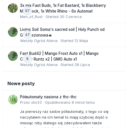
3x mix Fast Buds, 1x Fat Bastard, 1x Blackberry
97
Moonrock, 1x White Rhino - 6x Automat
Men_of_Rust
· Started
30 Czerwca
Living Soil Soma's sacred soil | Holy Punch od
47
GHS sezonowa🔥
Wesoły Ogród Aliena
· Started
12 Maja
Fast Bud42 | Mango Frost Auto x1 | Mango
8
Cherry Runtz x2 | GMO Auto x1
Wesoły Ogród Aliena
· Started
28 Lipca
Nowe posty
Półautomaty nasiona z thc-thc
Przez
stix33
·
Opublikowano
8 minut temu
Ja pierwszy raz sadze półautomaty, z tego co się
naczytalem na ich temat to mają szybciej dojść o
miesiąc niby dlatego się zdecydowałem także