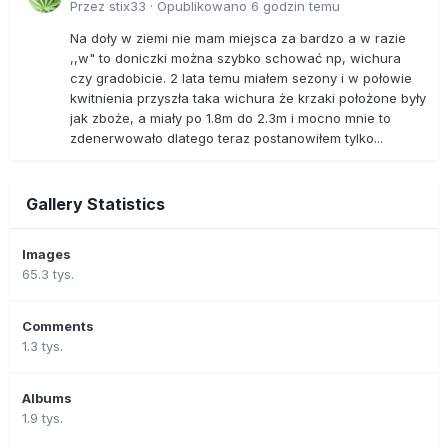
Przez
stix33
·
Opublikowano
6 godzin temu
Na doły w ziemi nie mam miejsca za bardzo a w razie
,,w" to doniczki można szybko schować np, wichura
czy gradobicie. 2 lata temu miałem sezony i w połowie
kwitnienia przyszła taka wichura że krzaki położone były
jak zboże, a miały po 1.8m do 2.3m i mocno mnie to
zdenerwowało dlatego teraz postanowiłem tylko...
Gallery Statistics
Images
65.3 tys.
Comments
1.3 tys.
Albums
1.9 tys.