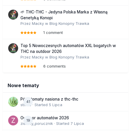
🌱 THC-THC - Jedyna Polska Marka z Własną
Genetyką Konopi
Przez
Macky
w
Blog Konopny Trawka
1 comment
Top 5 Nowoczesnych automatów XXL bogatych w
THC na outdoor 2026
Przez
Macky
w
Blog Konopny Trawka
6 comments
Nowe tematy
Półautomaty nasiona z thc-thc
41
stix33
· Started
5 Lipca
Outdoor automatów 2026
19
zielony_porucznik
· Started
7 Lipca