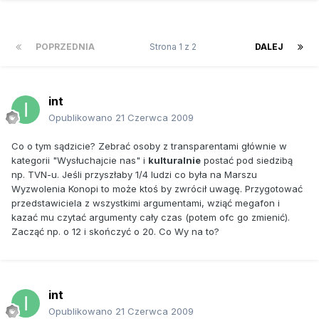
POPRZEDNIA
Strona 1 z 2
DALEJ
int
Opublikowano
21 Czerwca 2009
Co o tym sądzicie? Zebrać osoby z transparentami głównie w
kategorii "Wysłuchajcie nas" i
kulturalnie
postać pod siedzibą
np. TVN-u. Jeśli przyszłaby 1/4 ludzi co była na Marszu
Wyzwolenia Konopi to może ktoś by zwrócił uwagę. Przygotować
przedstawiciela z wszystkimi argumentami, wziąć megafon i
kazać mu czytać argumenty cały czas (potem ofc go zmienić).
Zacząć np. o 12 i skończyć o 20. Co Wy na to?
int
Opublikowano
21 Czerwca 2009