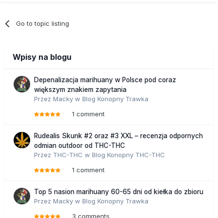
Go to topic listing
Wpisy na blogu
Depenalizacja marihuany w Polsce pod coraz
większym znakiem zapytania
Przez
Macky
w
Blog Konopny Trawka
1 comment
Rudealis Skunk #2 oraz #3 XXL – recenzja odpornych
odmian outdoor od THC-THC
Przez
THC-THC
w
Blog Konopny THC-THC
1 comment
Top 5 nasion marihuany 60-65 dni od kiełka do zbioru
Przez
Macky
w
Blog Konopny Trawka
3 comments