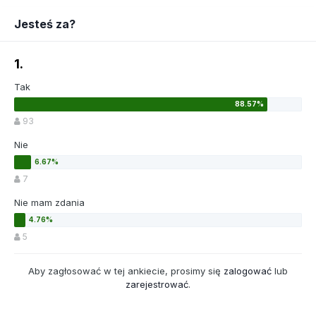
Jesteś za?
1.
Tak
93
Nie
7
Nie mam zdania
5
Aby zagłosować w tej ankiecie, prosimy się
zalogować
lub
zarejestrować
.