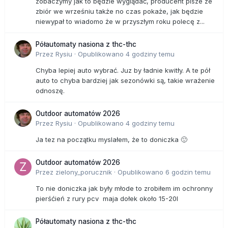
zobaczymy jak to będzie wyglądać, producent pisze ze
zbiór we wrześniu także no czas pokaże, jak będzie
niewypał to wiadomo że w przyszłym roku polecę z...
Półautomaty nasiona z thc-thc
Przez
Rysiu
·
Opublikowano
4 godziny temu
Chyba lepiej auto wybrać. Juz by ładnie kwitły. A te pół
auto to chyba bardziej jak sezonówki są, takie wrażenie
odnoszę.
Outdoor automatów 2026
Przez
Rysiu
·
Opublikowano
4 godziny temu
Ja tez na początku myslałem, że to doniczka 🙂
Outdoor automatów 2026
Przez
zielony_porucznik
·
Opublikowano
6 godzin temu
To nie doniczka jak były młode to zrobiłem im ochronny
pierśćień z rury pcv maja dołek około 15-20l
Półautomaty nasiona z thc-thc