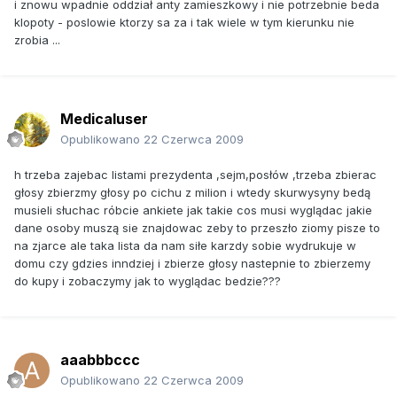
i znowu wpadnie oddział anty zamieszkowy i nie potrzebnie beda
klopoty - poslowie ktorzy sa za i tak wiele w tym kierunku nie
zrobia ...
Medicaluser
Opublikowano
22 Czerwca 2009
h trzeba zajebac listami prezydenta ,sejm,posłów ,trzeba zbierac
głosy zbierzmy głosy po cichu z milion i wtedy skurwysyny bedą
musieli słuchac róbcie ankiete jak takie cos musi wyglądac jakie
dane osoby muszą sie znajdowac zeby to przeszło ziomy pisze to
na zjarce ale taka lista da nam siłe karzdy sobie wydrukuje w
domu czy gdzies inndziej i zbierze głosy nastepnie to zbierzemy
do kupy i zobaczymy jak to wyglądac bedzie???
aaabbbccc
Opublikowano
22 Czerwca 2009