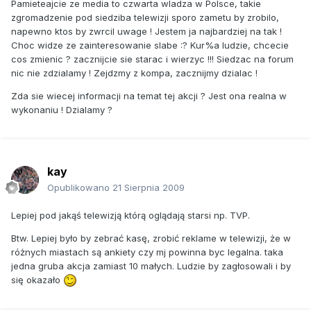
Pamieteajcie ze media to czwarta wladza w Polsce, takie
zgromadzenie pod siedziba telewizji sporo zametu by zrobilo,
napewno ktos by zwrcil uwage ! Jestem ja najbardziej na tak !
Choc widze ze zainteresowanie slabe :? Kur%a ludzie, chcecie
cos zmienic ? zacznijcie sie starac i wierzyc !!! Siedzac na forum
nic nie zdzialamy ! Zejdzmy z kompa, zacznijmy dzialac !
Zda sie wiecej informacji na temat tej akcji ? Jest ona realna w
wykonaniu ! Dzialamy ?
kay
Opublikowano
21 Sierpnia 2009
Lepiej pod jakąś telewizją którą oglądają starsi np. TVP.
Btw. Lepiej było by zebrać kasę, zrobić reklame w telewizji, że w
różnych miastach są ankiety czy mj powinna byc legalna. taka
jedna gruba akcja zamiast 10 małych. Ludzie by zagłosowali i by
się okazało