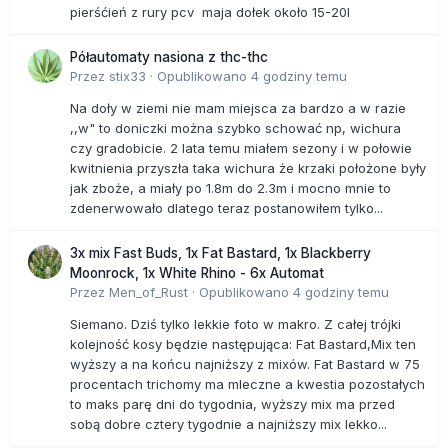
głębokich wcięciach na liściach, niemal do nerwów.
pierśćień z rury pcv maja dołek około 15-20l
Najpopularniejszą odmianą wśród nich jest 'Butterfly' -
gęsty, wolno rosnący krzew o różowo-białych, pstrych
Półautomaty nasiona z thc-thc
liściach. Godne uwagi są również czerwonolistna 'Burgundy
Przez
stix33
·
Opublikowano
4 godziny temu
Lace' oraz zielona 'Elegans'. Obie tworzą rozłożyste,
średniej wielkości drzewka odporne na mrozy i łatwe w
Na doły w ziemi nie mam miejsca za bardzo a w razie
uprawie. Bardzo ładną i coraz popularniejszą odmianą jest
,,w" to doniczki można szybko schować np, wichura
'Trompenburg' o głęboko purpurowych liściach, wciętych
czy gradobicie. 2 lata temu miałem sezony i w połowie
prawie do nasady, okrągłych w zarysie. Brzegi klap zawijają
kwitnienia przyszła taka wichura że krzaki położone były
się do dołu, nieraz na kształt tuby, przez co liść staje się
jak zboże, a miały po 1.8m do 2.3m i mocno mnie to
nieco podobny do ludzkiej dłoni. Odmiana ta tworzy dość
zdenerwowało dlatego teraz postanowiłem tylko...
silnie rosnące drzewka i przebarwia się jesienią na
czerwono.
3x mix Fast Buds, 1x Fat Bastard, 1x Blackberry
Moonrock, 1x White Rhino - 6x Automat
#
Linearilobum
. Odmiany z tej grupy rzadko goszczą w
Przez
Men_of_Rust
·
Opublikowano
4 godziny temu
polskich ogrodach, gdyż są wrażliwe na mrozy. Zwykle są to
Siemano. Dziś tylko lekkie foto w makro. Z całej trójki
niewielkie, wolno rosnące krzewy o bardzo wąskich,
kolejność kosy będzie następująca: Fat Bastard,Mix ten
lancetowatych klapach, ograniczonych niekiedy tylko do
wyższy a na końcu najniższy z mixów. Fat Bastard w 75
głównego nerwu, wcięte do nasady liścia. Najbardziej
procentach trichomy ma mleczne a kwestia pozostałych
znaną i cenioną z nich jest 'Shinobuga oka', zwana też
to maks parę dni do tygodnia, wyższy mix ma przed
nieprawidłowo 'Linearilobum'. Ma zielone liście o wąskich,
sobą dobre cztery tygodnie a najniższy mix lekko...
trawiastych klapach i dorasta do 3-4 m. Inne odmiany różnią
się szerokością klap i barwą liści - zwykle zieloną lub