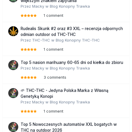
większym znakiem zapytania
tożsamości spowodowała spory bałagan w ich
Przez
Macky
w
Blog Konopny Trawka
nomenklaturze. Najstarsze odmiany sprowadzone do Europy
otrzymywały nowe nazwy wzięte głównie z łaciny pomimo
1 comment
istniejących już nazw japońskich. Późniejsze próby
tłumaczenia nazw japońskich z braku jednolitego klucza
Rudealis Skunk #2 oraz #3 XXL – recenzja odpornych
skutkowały powstawaniem wielu bardzo podobnych do
odmian outdoor od THC-THC
siebie nazw odnoszących się do tej samej rośliny, np.
Przez
THC-THC
w
Blog Konopny THC-THC
'Chikushi gata', 'Shikishigata', 'Shukushigata' i 'Tsukushi
1 comment
gata'. Wiele odmian miało po kilka nazw, a niektóre odnosiły
się do kilku różnych odmian naraz. Dopiero od lat 70. XX w.
Amerykanin J.D. Vertrees, a za nim Anglik Peter Gregory
Top 5 nasion marihuany 60-65 dni od kiełka do zbioru
Przez
Macky
w
Blog Konopny Trawka
zabrali się do porządkowania tego nazewnictwa i obecnie
na świecie funkcjonuje około 320 odmian klonu palmowego.
3 comments
Przewodnik po królestwie
🌱 THC-THC - Jedyna Polska Marka z Własną
Genetyką Konopi
Wszystkie odmiany klonu palmowego podzielono na kilka
Przez
Macky
w
Blog Konopny Trawka
grup. Jako kryterium przyjęto rodzaj wcięć między klapami,
a w przypadku grup karłowych - wysokość rośliny.
1 comment
#
Amoenum
. To odmiany o płytko powcinanych klapach -
Top 5 Nowoczesnych automatów XXL bogatych w
do dwóch trzecich blaszki liściowej, np. 'Osakazuki', jedna z
THC na outdoor 2026