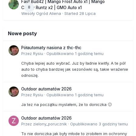
Fast Bud42 | Mango Frost Auto x1 | Mango
'Sangokaku' (po polsku "koralowa wieża"), gęsty,
8
Cherry Runtz x2 | GMO Auto x1
wyprostowany krzew lub drzewo o krwistoczerwonych
Wesoły Ogród Aliena
· Started
28 Lipca
pędach, jesienią zmieniający kolor na żółto-pomarańczowy.
W grupie Palmatum nie brak ciekawych odmian o pstrych
liściach. Są one wprawdzie wrażliwe na mrozy, lecz ze
Nowe posty
względu na wyjątkową urodę warto spróbować uprawy
choć jednej z nich. Na przykład 'Kagiri nishiki', znana też
jako 'Roseomarginatum', oryginalny, kilkumetrowy krzew o
Półautomaty nasiona z thc-thc
dość luźnej koronie i drobnych, lekko skręconych liściach,
Przez
Rysiu
·
Opublikowano
1 godzinę temu
biało obrzeżonych z różowymi rumieńcami. Podobny
Chyba lepiej auto wybrać. Juz by ładnie kwitły. A te pół
schemat kolorów mają 'Shojo no mai' i 'Beni shichihenge', u
auto to chyba bardziej jak sezonówki są, takie wrażenie
których białą barwę zastępuje niemal całkowicie różowa i
odnoszę.
czerwona, przez co efekt kolorystyczny jest niezwykle
spektakularny. Kolejna niesamowita odmiana z tej grupy -
Outdoor automatów 2026
'Shishigashira' o ciemnozielonych, silnie pozwijanych
Przez
Rysiu
·
Opublikowano
1 godzinę temu
brzegach liści, jesienią pomarańczowych - z daleka w
ogóle niepodobna jest do klonu. Jej nazwę tłumaczy się
Ja tez na początku myslałem, że to doniczka 🙂
jako "głowę lwa", gdyż przypomina ją układem pędów
wzniesionych do góry. Bardzo dobrze nadaje się do uprawy
Outdoor automatów 2026
w donicach i formowania jako bonsai.
Przez
zielony_porucznik
·
Opublikowano
3 godziny temu
#
Matsumurae
. Tę grupę poznać można po wyjątkowo
To nie doniczka jak były młode to zrobiłem im ochronny