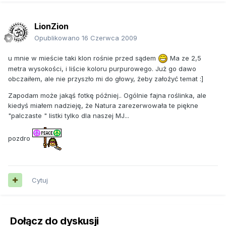
kształtne korony formują na stanowiskach słonecznych, ale
jeśli nie mamy w ogrodzie wystarczająco wilgotnej gleby,
lepiej posadzić je w lekkim półcieniu, w przeciwnym razie
LionZion
palące słońce może wysuszać ich delikatne liście. Często
Opublikowano
16 Czerwca 2009
się zdarza, że świeżo posadzone egzemplarze, szczególnie
z grupy Dissectum, mają przez pewien czas zasuszone
u mnie w mieście taki klon rośnie przed sądem
Ma ze 2,5
krawędzie i wierzchołki liści. Młode egzemplarze na zimę
metra wysokości, i liście koloru purpurowego. Już go dawo
trzeba osłaniać chochołami ze słomy, juty lub agrowłókniny.
obczaiłem, ale nie przyszło mi do głowy, żeby założyć temat :]
Wszelkie cięcia pielęgnacyjne i formujące najlepiej jest
wykonywać zimą i na przedwiośniu.
Zapodam może jakąś fotkę później.. Ogólnie fajna roślinka, ale
kiedyś miałem nadzieję, że Natura zarezerwowała te piękne
Pierwsze skrzypce
"palczaste " listki tylko dla naszej MJ...
Jak na wyjątkową roślinę przystało, klonowi palmowemu
pozdro
należy się również wyjątkowe miejsce w ogrodzie. Należy
go posadzić tak, aby prezentował się ładnie i jednocześnie
nie był narażony na silne wiatry i palące słońce. Dobrze
wygląda w ogrodach japońskich albo stylizowanych na
Cytuj
dalekowschodnie, ale nie jest to jego jedynym
przeznaczeniem.
Całkiem nieźle rosną jako rośliny podszytu na działkach
Dołącz do dyskusji
leśnych (byle nie na piaszczystych glebach). Rozproszone