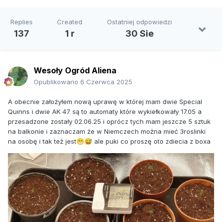
Replies
Created
Ostatniej odpowiedzi
137
1 r
30 Sie
Wesoły Ogród Aliena
Opublikowano
6 Czerwca 2025
A obecnie założyłem nową uprawę w której mam dwie Special
Quinns i dwie AK 47 są to automaty które wykiełkowały 17.05 a
przesadzone zostały 02.06.25 i oprócz tych mam jeszcze 5 sztuk
na balkonie i zaznaczam że w Niemczech można mieć 3roslinki
na osobę i tak też jest
ale puki co proszę oto zdiecia z boxa
😁
😅