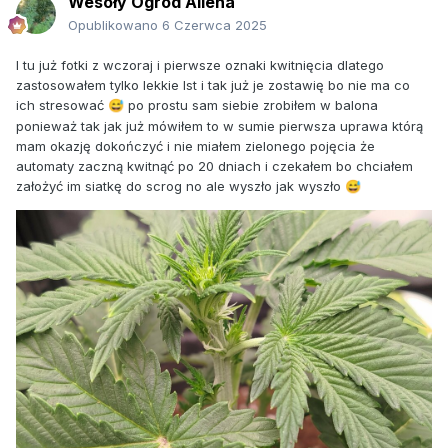
Wesoły Ogród Aliena
Opublikowano
6 Czerwca 2025
I tu już fotki z wczoraj i pierwsze oznaki kwitnięcia dlatego
zastosowałem tylko lekkie lst i tak już je zostawię bo nie ma co
ich stresować
po prostu sam siebie zrobiłem w balona
😅
ponieważ tak jak już mówiłem to w sumie pierwsza uprawa którą
mam okazję dokończyć i nie miałem zielonego pojęcia że
automaty zaczną kwitnąć po 20 dniach i czekałem bo chciałem
założyć im siatkę do scrog no ale wyszło jak wyszło
😅