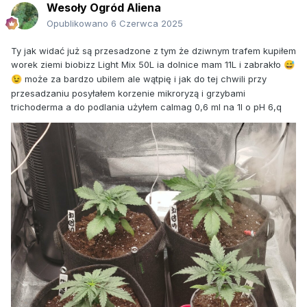
Wesoły Ogród Aliena
Opublikowano
6 Czerwca 2025
Ty jak widać już są przesadzone z tym że dziwnym trafem kupiłem
worek ziemi biobizz Light Mix 50L ia dolnice mam 11L i zabrakło
😅
może za bardzo ubilem ale wątpię i jak do tej chwili przy
😉
przesadzaniu posyłałem korzenie mikroryzą i grzybami
trichoderma a do podlania użyłem calmag 0,6 ml na 1l o pH 6,q