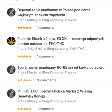
Depenalizacja marihuany w Polsce pod coraz
większym znakiem zapytania
Przez
Macky
w
Blog Konopny Trawka
1 comment
Rudealis Skunk #2 oraz #3 XXL – recenzja odpornych
odmian outdoor od THC-THC
Przez
THC-THC
w
Blog Konopny THC-THC
1 comment
Top 5 nasion marihuany 60-65 dni od kiełka do zbioru
Przez
Macky
w
Blog Konopny Trawka
3 comments
🌱 THC-THC - Jedyna Polska Marka z Własną
Genetyką Konopi
Przez
Macky
w
Blog Konopny Trawka
1 comment