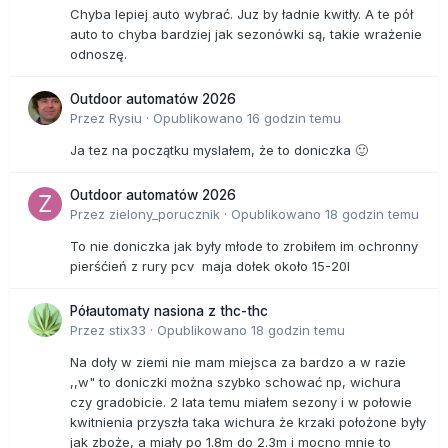
Chyba lepiej auto wybrać. Juz by ładnie kwitły. A te pół
auto to chyba bardziej jak sezonówki są, takie wrażenie
odnoszę.
Outdoor automatów 2026
Przez
Rysiu
·
Opublikowano
16 godzin temu
Ja tez na początku myslałem, że to doniczka 🙂
Outdoor automatów 2026
Przez
zielony_porucznik
·
Opublikowano
18 godzin temu
To nie doniczka jak były młode to zrobiłem im ochronny
pierśćień z rury pcv maja dołek około 15-20l
Półautomaty nasiona z thc-thc
Przez
stix33
·
Opublikowano
18 godzin temu
Na doły w ziemi nie mam miejsca za bardzo a w razie
,,w" to doniczki można szybko schować np, wichura
czy gradobicie. 2 lata temu miałem sezony i w połowie
kwitnienia przyszła taka wichura że krzaki położone były
jak zboże, a miały po 1.8m do 2.3m i mocno mnie to