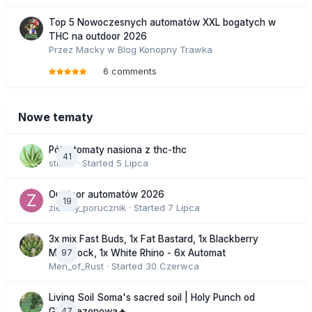
Top 5 Nowoczesnych automatów XXL bogatych w
THC na outdoor 2026
Przez
Macky
w
Blog Konopny Trawka
6 comments
Nowe tematy
Półautomaty nasiona z thc-thc
41
stix33
· Started
5 Lipca
Outdoor automatów 2026
19
zielony_porucznik
· Started
7 Lipca
3x mix Fast Buds, 1x Fat Bastard, 1x Blackberry
97
Moonrock, 1x White Rhino - 6x Automat
Men_of_Rust
· Started
30 Czerwca
Living Soil Soma's sacred soil | Holy Punch od
47
GHS sezonowa🔥