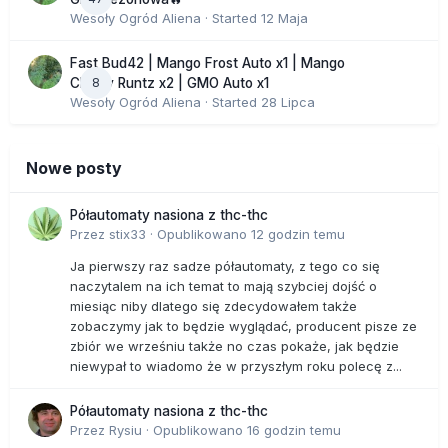
Wesoły Ogród Aliena
· Started
12 Maja
Fast Bud42 | Mango Frost Auto x1 | Mango
8
Cherry Runtz x2 | GMO Auto x1
Wesoły Ogród Aliena
· Started
28 Lipca
Nowe posty
Półautomaty nasiona z thc-thc
Przez
stix33
·
Opublikowano
12 godzin temu
Ja pierwszy raz sadze półautomaty, z tego co się
naczytalem na ich temat to mają szybciej dojść o
miesiąc niby dlatego się zdecydowałem także
zobaczymy jak to będzie wyglądać, producent pisze ze
zbiór we wrześniu także no czas pokaże, jak będzie
niewypał to wiadomo że w przyszłym roku polecę z...
Półautomaty nasiona z thc-thc
Przez
Rysiu
·
Opublikowano
16 godzin temu