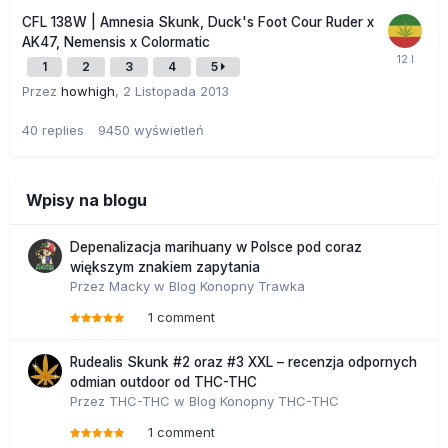
CFL 138W | Amnesia Skunk, Duck's Foot Cour Ruder x
AK47, Nemensis x Colormatic
1
2
3
4
5
Przez
howhigh
,
2 Listopada 2013
40
replies
9450
wyświetleń
Wpisy na blogu
Depenalizacja marihuany w Polsce pod coraz
większym znakiem zapytania
Przez
Macky
w
Blog Konopny Trawka
1 comment
Rudealis Skunk #2 oraz #3 XXL – recenzja odpornych
odmian outdoor od THC-THC
Przez
THC-THC
w
Blog Konopny THC-THC
1 comment