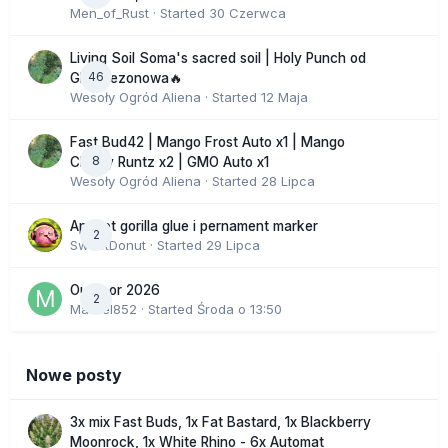
Men_of_Rust
· Started
30 Czerwca
Living Soil Soma's sacred soil | Holy Punch od
46
GHS sezonowa🔥
Wesoły Ogród Aliena
· Started
12 Maja
Fast Bud42 | Mango Frost Auto x1 | Mango
8
Cherry Runtz x2 | GMO Auto x1
Wesoły Ogród Aliena
· Started
28 Lipca
Apricot gorilla glue i pernament marker
2
SweetDonut
· Started
29 Lipca
Outdoor 2026
2
Marcel852
· Started
Środa o 13:50
Nowe posty
3x mix Fast Buds, 1x Fat Bastard, 1x Blackberry
Moonrock, 1x White Rhino - 6x Automat