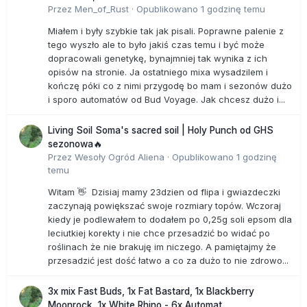
Przez
Men_of_Rust
·
Opublikowano
1 godzinę temu
Miałem i były szybkie tak jak pisali. Poprawne palenie z
tego wyszło ale to było jakiś czas temu i być może
dopracowali genetykę, bynajmniej tak wynika z ich
opisów na stronie. Ja ostatniego mixa wysadzilem i
kończę póki co z nimi przygodę bo mam i sezonów dużo
i sporo automatów od Bud Voyage. Jak chcesz dużo i...
Living Soil Soma's sacred soil | Holy Punch od GHS
sezonowa🔥
Przez
Wesoły Ogród Aliena
·
Opublikowano
1 godzinę
temu
Witam 👋 Dzisiaj mamy 23dzien od flipa i gwiazdeczki
zaczynają powiększać swoje rozmiary topów. Wczoraj
kiedy je podlewałem to dodałem po 0,25g soli epsom dla
leciutkiej korekty i nie chce przesadzić bo widać po
roślinach że nie brakuję im niczego. A pamiętajmy że
przesadzić jest dość łatwo a co za dużo to nie zdrowo...
3x mix Fast Buds, 1x Fat Bastard, 1x Blackberry
Moonrock, 1x White Rhino - 6x Automat