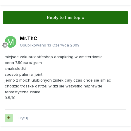
Reply to this topic
Mr.ThC
Opublikowano
13 Czerwca 2009
miejsce zakupu:coffeshop dampkring w amsterdamie
cena 7.50euro/gram
smak:slodki
sposob palenia: joint
jedno z moich ulubionych ziólek caly czas chce sie smiac
chodzic troszke ostrzej widzi sie wszystko naprawde
fantastyczne ziolko
9.5/10
Cytuj