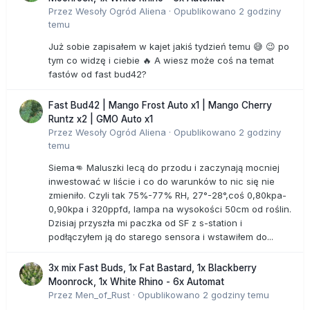
Przez
Wesoły Ogród Aliena
·
Opublikowano
2 godziny
temu
Już sobie zapisałem w kajet jakiś tydzień temu 😅 😉 po
tym co widzę i ciebie 🔥 A wiesz może coś na temat
fastów od fast bud42?
Fast Bud42 | Mango Frost Auto x1 | Mango Cherry
Runtz x2 | GMO Auto x1
Przez
Wesoły Ogród Aliena
·
Opublikowano
2 godziny
temu
Siema👊 Maluszki lecą do przodu i zaczynają mocniej
inwestować w liście i co do warunków to nic się nie
zmieniło. Czyli tak 75%-77% RH, 27°-28°,coś 0,80kpa-
0,90kpa i 320ppfd, lampa na wysokości 50cm od roślin.
Dzisiaj przyszła mi paczka od SF z s-station i
podłączyłem ją do starego sensora i wstawiłem do...
3x mix Fast Buds, 1x Fat Bastard, 1x Blackberry
Moonrock, 1x White Rhino - 6x Automat
Przez
Men_of_Rust
·
Opublikowano
2 godziny temu