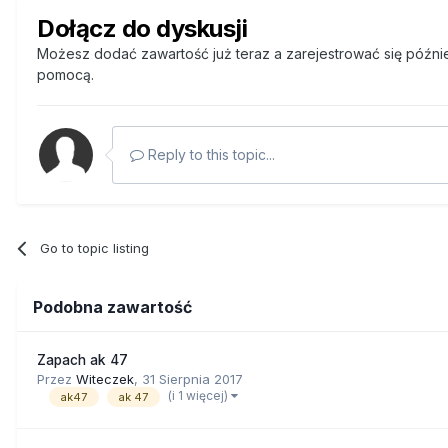
Dołącz do dyskusji
Możesz dodać zawartość już teraz a zarejestrować się później
pomocą.
Reply to this topic...
Go to topic listing
Podobna zawartość
Zapach ak 47
Przez
Witeczek
,
31 Sierpnia 2017
(i 1 więcej)
ak47
ak 47