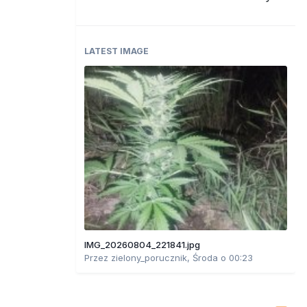
LATEST IMAGE
IMG_20260804_221841.jpg
Przez
zielony_porucznik
,
Środa o 00:23