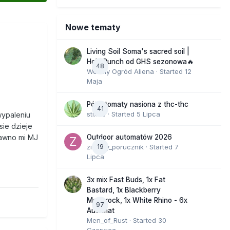
Nowe tematy
Living Soil Soma's sacred soil |
Holy Punch od GHS sezonowa🔥
48
Wesoły Ogród Aliena
· Started
12
Maja
Półautomaty nasiona z thc-thc
41
stix33
· Started
5 Lipca
wypaleniu
sie dzieje
Outdoor automatów 2026
dawno mi MJ
zielony_porucznik
19
· Started
7
Lipca
3x mix Fast Buds, 1x Fat
Bastard, 1x Blackberry
Moonrock, 1x White Rhino - 6x
97
Automat
Men_of_Rust
· Started
30
Czerwca