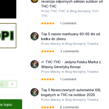
recenzja odpornych odmian outdoor od
THC-THC
Przez
THC-THC
w
Blog Konopny THC-
THC
1 comment
Top 5 nasion marihuany 60-65 dni od
kiełka do zbioru
Przez
Macky
w
Blog Konopny Trawka
3 comments
🌱 THC-THC - Jedyna Polska Marka z
Własną Genetyką Konopi
Przez
Macky
w
Blog Konopny Trawka
1 comment
cy
0
Top 5 Nowoczesnych automatów XXL
bogatych w THC na outdoor 2026
Przez
Macky
w
Blog Konopny Trawka
is topic
6 comments