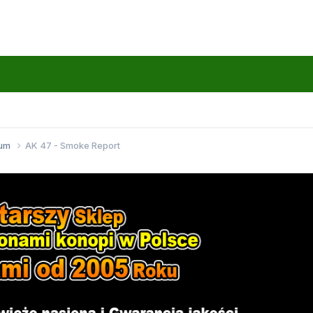
wum
AK 47 - Smoke Report