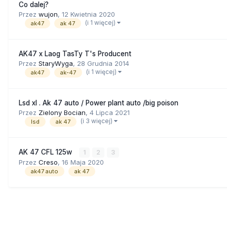
Co dalej?
Przez
wujon
,
12 Kwietnia 2020
(i 1 więcej)
ak47
ak 47
AK47 x Laog TasTy T's Producent
Przez
StaryWyga
,
28 Grudnia 2014
(i 1 więcej)
ak47
ak-47
Lsd xl . Ak 47 auto / Power plant auto /big poison
Przez
Zielony Bocian
,
4 Lipca 2021
(i 3 więcej)
lsd
ak 47
AK 47 CFL 125w
1
2
3
Przez
Creso
,
16 Maja 2020
ak47 auto
ak 47