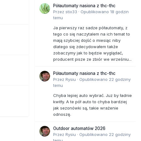
Półautomaty nasiona z thc-thc
Przez
stix33
·
Opublikowano
18 godzin
temu
Ja pierwszy raz sadze półautomaty, z
tego co się naczytalem na ich temat to
mają szybciej dojść o miesiąc niby
dlatego się zdecydowałem także
zobaczymy jak to będzie wyglądać,
producent pisze ze zbiór we wrześniu...
Półautomaty nasiona z thc-thc
Przez
Rysiu
·
Opublikowano
22 godziny
temu
Chyba lepiej auto wybrać. Juz by ładnie
kwitły. A te pół auto to chyba bardziej
jak sezonówki są, takie wrażenie
odnoszę.
Outdoor automatów 2026
Przez
Rysiu
·
Opublikowano
22 godziny
temu