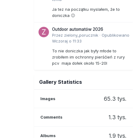
Ja tez na początku myslałem, że to
doniczka 🙂
Outdoor automatów 2026
Przez
zielony_porucznik
·
Opublikowano
Wczoraj o 11:33
To nie doniczka jak były młode to
zrobiłem im ochronny pierśćień z rury
pcv maja dołek około 15-20l
Gallery Statistics
65.3 tys.
Images
1.3 tys.
Comments
1.9 tys.
Albums