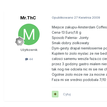
Mr.ThC
Opublikowano
27 Kwietnia 2009
Miejsce zakupu-Amsterdam Coffe
Cena-13 Euro/1.8 g
Sposob Palenia- Jointy
Smak-dobry ziolkowaty
Dym-gesty drapal niemilosiernie p
Użytkownik
Kupilem to ziolo myslac ze nie bed
calosci samemu weszla faza.co cie
44
przez 3 godziny gastro mialem ni
tak nog nie odciela nic mi sie nie
Ogolnie ziolo moze nie za mocne a
Faza mi sie srednio podobala 7/10
Cytuj