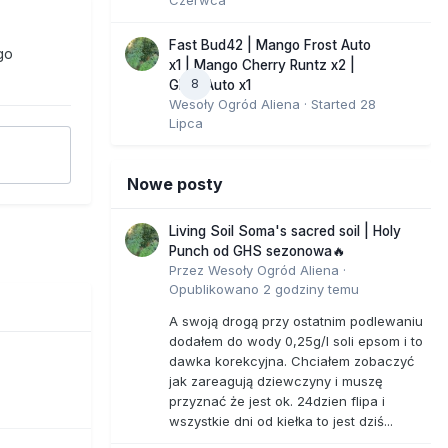
Fast Bud42 | Mango Frost Auto
go
x1 | Mango Cherry Runtz x2 |
8
GMO Auto x1
Wesoły Ogród Aliena
· Started
28
Lipca
Nowe posty
Living Soil Soma's sacred soil | Holy
Punch od GHS sezonowa🔥
Przez
Wesoły Ogród Aliena
·
Opublikowano
2 godziny temu
A swoją drogą przy ostatnim podlewaniu
dodałem do wody 0,25g/l soli epsom i to
dawka korekcyjna. Chciałem zobaczyć
jak zareagują dziewczyny i muszę
przyznać że jest ok. 24dzien flipa i
wszystkie dni od kiełka to jest dziś...