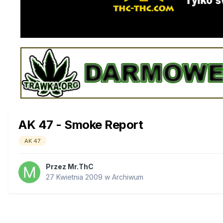
AK 47 - Smoke Report
AK 47
Przez
Mr.ThC
27 Kwietnia 2009
w
Archiwum