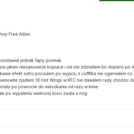
shop Free Adam
ozostawial jednak fajny posmak
zie jakies niesamowicie kopiace i sie nie zdziwilem bo dopiero po 
kawe efekt ostro poczulem po wyjsciu z cofffika nie ogarnialem co 
esamowite zjadlem 30 Hot Wings w KFC nie dawalem rady chodzic 
 chcialo po powrocie do mieszkania od razu w kime
le po wypaleniu wiekszej ilosci zwala z nog