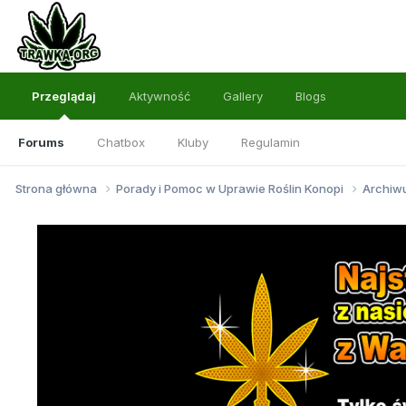
Przeglądaj
Aktywność
Gallery
Blogs
Forums
Chatbox
Kluby
Regulamin
Strona główna
Porady i Pomoc w Uprawie Roślin Konopi
Archi