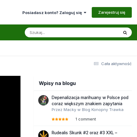
Zarejestruj się
Posiadasz konto? Zaloguj się
Cała aktywność
Wpisy na blogu
Depenalizacja marihuany w Polsce pod
coraz większym znakiem zapytania
Przez
Macky
w
Blog Konopny Trawka
1 comment
Rudealis Skunk #2 oraz #3 XXL –