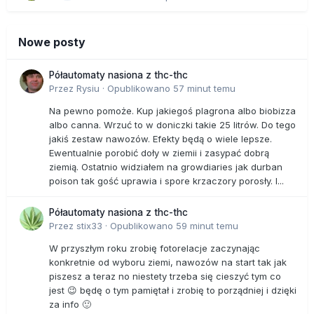
Nowe posty
Półautomaty nasiona z thc-thc
Przez
Rysiu
·
Opublikowano
57 minut temu
Na pewno pomoże. Kup jakiegoś plagrona albo biobizza
albo canna. Wrzuć to w doniczki takie 25 litrów. Do tego
jakiś zestaw nawozów. Efekty będą o wiele lepsze.
Ewentualnie porobić doły w ziemii i zasypać dobrą
ziemią. Ostatnio widziałem na growdiaries jak durban
poison tak gość uprawia i spore krzaczory porosły. I...
Półautomaty nasiona z thc-thc
Przez
stix33
·
Opublikowano
59 minut temu
W przyszłym roku zrobię fotorelacje zaczynając
konkretnie od wyboru ziemi, nawozów na start tak jak
piszesz a teraz no niestety trzeba się cieszyć tym co
jest 😉 będę o tym pamiętał i zrobię to porządniej i dzięki
za info 🙂