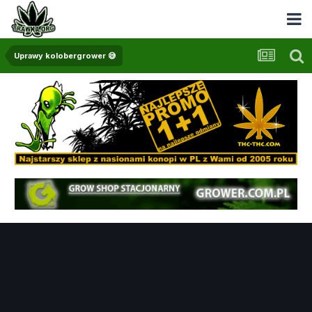
Uprawy kolobergrower 😅