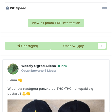
ISO Speed
100
View all photo EXIF information
Udostępnij
Obserwujący
1
Wesoły Ogród Aliena
774
Opublikowano
6 Lipca
Siema
👊
Wjechała następna paczka od THC-THC i chłopaki się
postarali
💪
👊