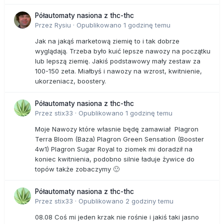
Półautomaty nasiona z thc-thc
Przez
Rysiu
·
Opublikowano
1 godzinę temu
Jak na jakąś marketową ziemię to i tak dobrze
wyglądają. Trzeba było kuić lepsze nawozy na początku
lub lepszą ziemię. Jakiś podstawowy mały zestaw za
100-150 zeta. Miałbyś i nawozy na wzrost, kwitnienie,
ukorzeniacz, boostery.
Półautomaty nasiona z thc-thc
Przez
stix33
·
Opublikowano
1 godzinę temu
Moje Nawozy które własnie będę zamawiał Plagron
Terra Bloom (Baza) Plagron Green Sensation (Booster
4w1) Plagron Sugar Royal to ziomek mi doradził na
koniec kwitnienia, podobno silnie ładuje żywice do
topów także zobaczymy 🙂
Półautomaty nasiona z thc-thc
Przez
stix33
·
Opublikowano
2 godziny temu
08.08 Coś mi jeden krzak nie rośnie i jakiś taki jasno