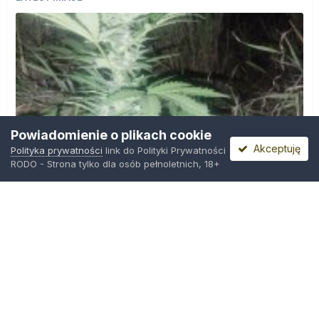
Powiadomienie o plikach cookie
Akceptuję
Polityka prywatności
link do Polityki Prywatności
RODO - Strona tylko dla osób pełnoletnich, 18+
IMG_20260804_221841.jpg
Przez
zielony_porucznik
,
Środa o 00:23
Polityka prywatności
Kontakt
Ciasteczka
Trawka.org
Powered by Invision Community