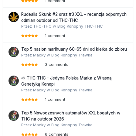
1 comment
Rudealis Skunk #2 oraz #3 XXL – recenzja odpornych
odmian outdoor od THC-THC
Przez
THC-THC
w
Blog Konopny THC-THC
1 comment
Top 5 nasion marihuany 60-65 dni od kiełka do zbioru
Przez
Macky
w
Blog Konopny Trawka
3 comments
🌱 THC-THC - Jedyna Polska Marka z Własną
Genetyką Konopi
Przez
Macky
w
Blog Konopny Trawka
1 comment
Top 5 Nowoczesnych automatów XXL bogatych w
THC na outdoor 2026
Przez
Macky
w
Blog Konopny Trawka
6 comments