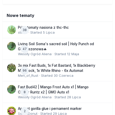
Nowe tematy
Półautomaty nasiona z thc-thc
38
stix33
· Started
5 Lipca
Living Soil Soma's sacred soil | Holy Punch od
47
GHS sezonowa🔥
Wesoły Ogród Aliena
· Started
12 Maja
3x mix Fast Buds, 1x Fat Bastard, 1x Blackberry
96
Moonrock, 1x White Rhino - 6x Automat
Men_of_Rust
· Started
30 Czerwca
Fast Bud42 | Mango Frost Auto x1 | Mango
8
Cherry Runtz x2 | GMO Auto x1
Wesoły Ogród Aliena
· Started
28 Lipca
Apricot gorilla glue i pernament marker
2
SweetDonut
· Started
29 Lipca