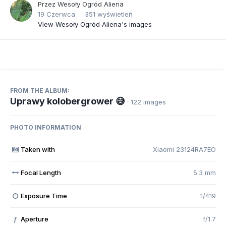
Przez
Wesoły Ogród Aliena
19 Czerwca
351 wyświetleń
View Wesoły Ogród Aliena's images
FROM THE ALBUM:
Uprawy kolobergrower 😅
· 122 images
PHOTO INFORMATION
Taken with
Xiaomi 23124RA7EO
Focal Length
5.3 mm
Exposure Time
1/419
Aperture
f/1.7
f