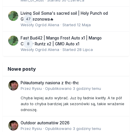
Men_of_Rust
· Started
30 Czerwca
Living Soil Soma's sacred soil | Holy Punch od
47
GHS sezonowa🔥
Wesoły Ogród Aliena
· Started
12 Maja
Fast Bud42 | Mango Frost Auto x1 | Mango
8
Cherry Runtz x2 | GMO Auto x1
Wesoły Ogród Aliena
· Started
28 Lipca
Nowe posty
Półautomaty nasiona z thc-thc
Przez
Rysiu
·
Opublikowano
3 godziny temu
Chyba lepiej auto wybrać. Juz by ładnie kwitły. A te pół
auto to chyba bardziej jak sezonówki są, takie wrażenie
odnoszę.
Outdoor automatów 2026
Przez
Rysiu
·
Opublikowano
3 godziny temu