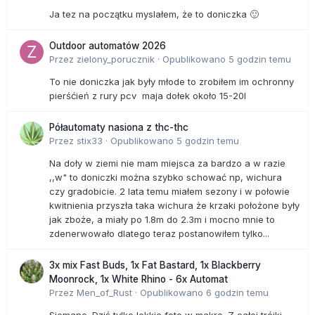
Ja tez na początku myslałem, że to doniczka 🙂
Outdoor automatów 2026
Przez
zielony_porucznik
·
Opublikowano
5 godzin temu
To nie doniczka jak były młode to zrobiłem im ochronny
pierśćień z rury pcv maja dołek około 15-20l
Półautomaty nasiona z thc-thc
Przez
stix33
·
Opublikowano
5 godzin temu
Na doły w ziemi nie mam miejsca za bardzo a w razie
,,w" to doniczki można szybko schować np, wichura
czy gradobicie. 2 lata temu miałem sezony i w połowie
kwitnienia przyszła taka wichura że krzaki położone były
jak zboże, a miały po 1.8m do 2.3m i mocno mnie to
zdenerwowało dlatego teraz postanowiłem tylko...
3x mix Fast Buds, 1x Fat Bastard, 1x Blackberry
Moonrock, 1x White Rhino - 6x Automat
Przez
Men_of_Rust
·
Opublikowano
6 godzin temu