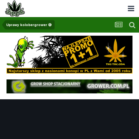
Uprawy kolobergrower 😅