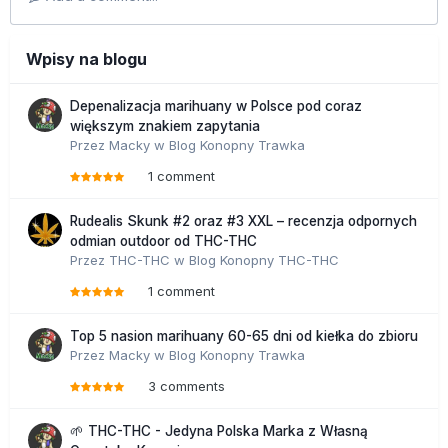
Wpisy na blogu
Depenalizacja marihuany w Polsce pod coraz
większym znakiem zapytania
Przez
Macky
w
Blog Konopny Trawka
1 comment
Rudealis Skunk #2 oraz #3 XXL – recenzja odpornych
odmian outdoor od THC-THC
Przez
THC-THC
w
Blog Konopny THC-THC
1 comment
Top 5 nasion marihuany 60-65 dni od kiełka do zbioru
Przez
Macky
w
Blog Konopny Trawka
3 comments
🌱 THC-THC - Jedyna Polska Marka z Własną