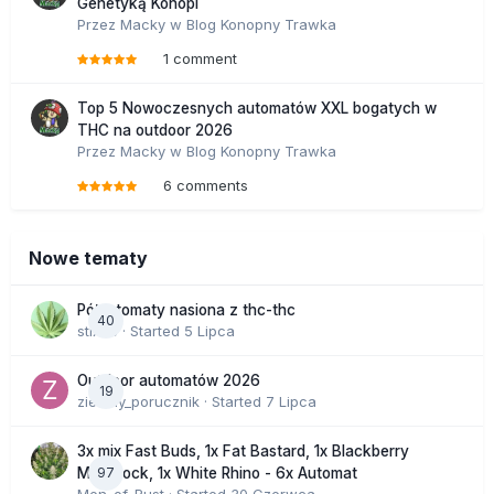
Genetyką Konopi
Przez
Macky
w
Blog Konopny Trawka
1 comment
Top 5 Nowoczesnych automatów XXL bogatych w
THC na outdoor 2026
Przez
Macky
w
Blog Konopny Trawka
6 comments
Nowe tematy
Półautomaty nasiona z thc-thc
40
stix33
· Started
5 Lipca
Outdoor automatów 2026
19
zielony_porucznik
· Started
7 Lipca
3x mix Fast Buds, 1x Fat Bastard, 1x Blackberry
97
Moonrock, 1x White Rhino - 6x Automat