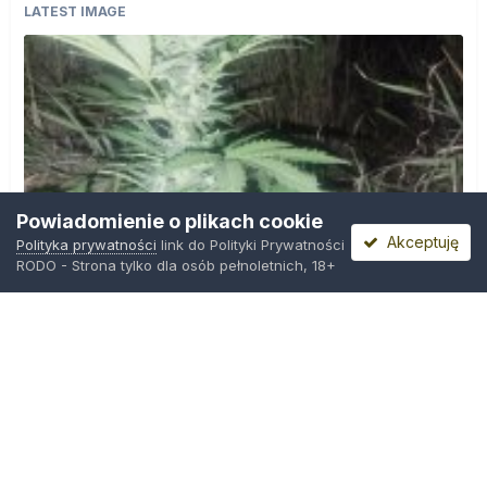
LATEST IMAGE
Powiadomienie o plikach cookie
Akceptuję
Polityka prywatności
link do Polityki Prywatności
RODO - Strona tylko dla osób pełnoletnich, 18+
IMG_20260804_221841.jpg
Przez
zielony_porucznik
,
Środa o 00:23
Polityka prywatności
Kontakt
Ciasteczka
Trawka.org
Powered by Invision Community