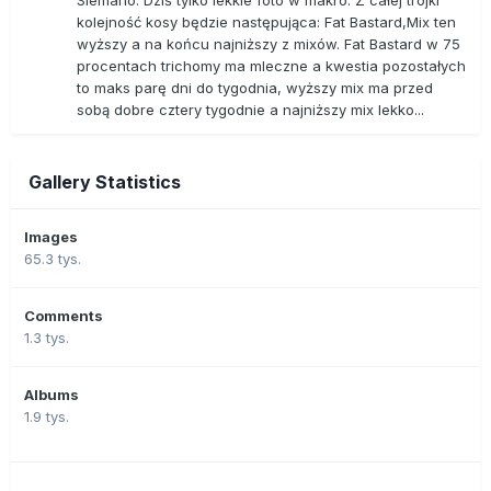
Siemano. Dziś tylko lekkie foto w makro. Z całej trójki
kolejność kosy będzie następująca: Fat Bastard,Mix ten
wyższy a na końcu najniższy z mixów. Fat Bastard w 75
procentach trichomy ma mleczne a kwestia pozostałych
to maks parę dni do tygodnia, wyższy mix ma przed
sobą dobre cztery tygodnie a najniższy mix lekko...
Gallery Statistics
Images
65.3 tys.
Comments
1.3 tys.
Albums
1.9 tys.