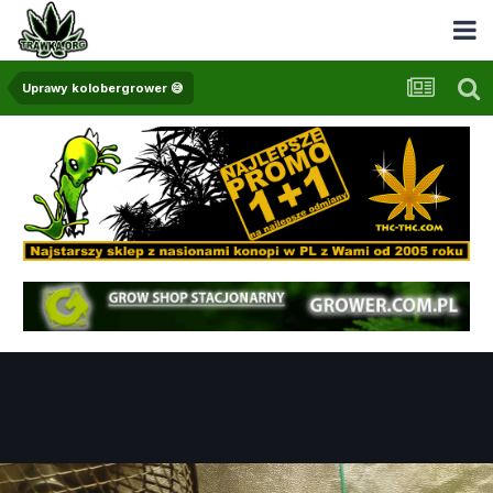
Uprawy kolobergrower 😅