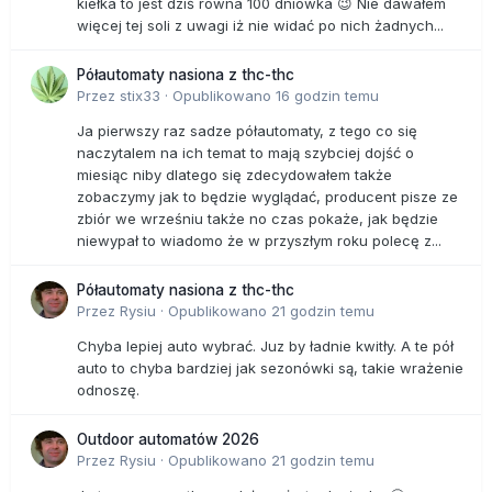
kiełka to jest dziś równa 100 dniówka 😉 Nie dawałem
więcej tej soli z uwagi iż nie widać po nich żadnych...
Półautomaty nasiona z thc-thc
Przez
stix33
·
Opublikowano
16 godzin temu
Ja pierwszy raz sadze półautomaty, z tego co się
naczytalem na ich temat to mają szybciej dojść o
miesiąc niby dlatego się zdecydowałem także
zobaczymy jak to będzie wyglądać, producent pisze ze
zbiór we wrześniu także no czas pokaże, jak będzie
niewypał to wiadomo że w przyszłym roku polecę z...
Półautomaty nasiona z thc-thc
Przez
Rysiu
·
Opublikowano
21 godzin temu
Chyba lepiej auto wybrać. Juz by ładnie kwitły. A te pół
auto to chyba bardziej jak sezonówki są, takie wrażenie
odnoszę.
Outdoor automatów 2026
Przez
Rysiu
·
Opublikowano
21 godzin temu