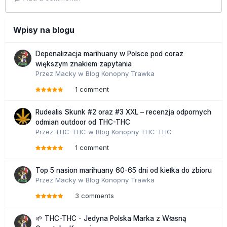
Wpisy na blogu
Depenalizacja marihuany w Polsce pod coraz
większym znakiem zapytania
Przez
Macky
w
Blog Konopny Trawka
1 comment
Rudealis Skunk #2 oraz #3 XXL – recenzja odpornych
odmian outdoor od THC-THC
Przez
THC-THC
w
Blog Konopny THC-THC
1 comment
Top 5 nasion marihuany 60-65 dni od kiełka do zbioru
Przez
Macky
w
Blog Konopny Trawka
3 comments
🌱 THC-THC - Jedyna Polska Marka z Własną