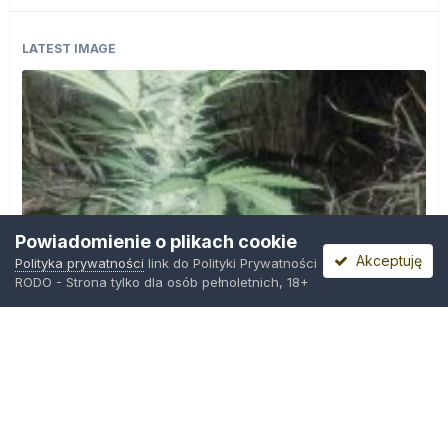
LATEST IMAGE
Powiadomienie o plikach cookie
Akceptuję
Polityka prywatności
link do Polityki Prywatności
RODO - Strona tylko dla osób pełnoletnich, 18+
IMG_20260804_221841.jpg
Przez
zielony_porucznik
,
Środa o 00:23
Polityka prywatności
Kontakt
Ciasteczka
Trawka.org