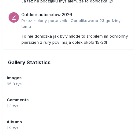
Ja tez na początku myslałem, że to doniczka 🙂
Outdoor automatów 2026
Przez
zielony_porucznik
·
Opublikowano
23 godziny
temu
To nie doniczka jak były młode to zrobiłem im ochronny
pierśćień z rury pcv maja dołek około 15-20l
Gallery Statistics
Images
65.3 tys.
Comments
1.3 tys.
Albums
1.9 tys.