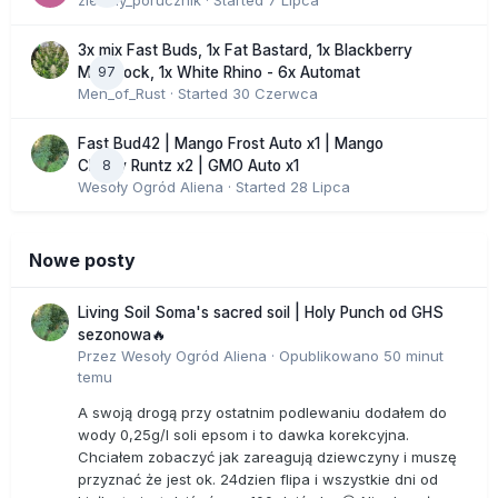
zielony_porucznik
· Started
7 Lipca
3x mix Fast Buds, 1x Fat Bastard, 1x Blackberry
97
Moonrock, 1x White Rhino - 6x Automat
Men_of_Rust
· Started
30 Czerwca
Fast Bud42 | Mango Frost Auto x1 | Mango
8
Cherry Runtz x2 | GMO Auto x1
Wesoły Ogród Aliena
· Started
28 Lipca
Nowe posty
Living Soil Soma's sacred soil | Holy Punch od GHS
sezonowa🔥
Przez
Wesoły Ogród Aliena
·
Opublikowano
50 minut
temu
A swoją drogą przy ostatnim podlewaniu dodałem do
wody 0,25g/l soli epsom i to dawka korekcyjna.
Chciałem zobaczyć jak zareagują dziewczyny i muszę
przyznać że jest ok. 24dzien flipa i wszystkie dni od