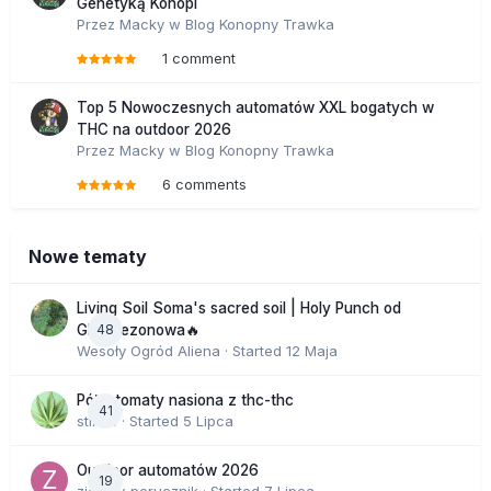
Genetyką Konopi
Przez
Macky
w
Blog Konopny Trawka
1 comment
Top 5 Nowoczesnych automatów XXL bogatych w
THC na outdoor 2026
Przez
Macky
w
Blog Konopny Trawka
6 comments
Nowe tematy
Living Soil Soma's sacred soil | Holy Punch od
48
GHS sezonowa🔥
Wesoły Ogród Aliena
· Started
12 Maja
Półautomaty nasiona z thc-thc
41
stix33
· Started
5 Lipca
Outdoor automatów 2026
19