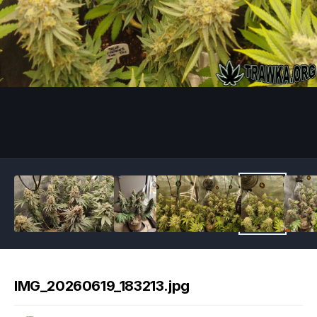
Image Tools
IMG_20260619_183213.jpg