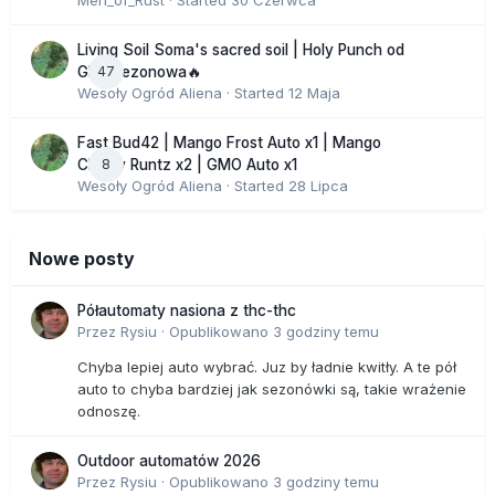
Men_of_Rust
· Started
30 Czerwca
Living Soil Soma's sacred soil | Holy Punch od
47
GHS sezonowa🔥
Wesoły Ogród Aliena
· Started
12 Maja
Fast Bud42 | Mango Frost Auto x1 | Mango
8
Cherry Runtz x2 | GMO Auto x1
Wesoły Ogród Aliena
· Started
28 Lipca
Nowe posty
Półautomaty nasiona z thc-thc
Przez
Rysiu
·
Opublikowano
3 godziny temu
Chyba lepiej auto wybrać. Juz by ładnie kwitły. A te pół
auto to chyba bardziej jak sezonówki są, takie wrażenie
odnoszę.
Outdoor automatów 2026
Przez
Rysiu
·
Opublikowano
3 godziny temu