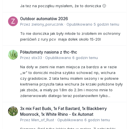
Ja tez na początku myslałem, że to doniczka 🙂
Outdoor automatów 2026
Przez
zielony_porucznik
·
Opublikowano
5 godzin temu
To nie doniczka jak były młode to zrobiłem im ochronny
pierśćień z rury pcv maja dołek około 15-20l
Półautomaty nasiona z thc-thc
Przez
stix33
·
Opublikowano
6 godzin temu
Na doły w ziemi nie mam miejsca za bardzo a w razie
,,w" to doniczki można szybko schować np, wichura
czy gradobicie. 2 lata temu miałem sezony i w połowie
kwitnienia przyszła taka wichura że krzaki położone były
jak zboże, a miały po 1.8m do 2.3m i mocno mnie to
zdenerwowało dlatego teraz postanowiłem tylko...
3x mix Fast Buds, 1x Fat Bastard, 1x Blackberry
Moonrock, 1x White Rhino - 6x Automat
Przez
Men_of_Rust
·
Opublikowano
6 godzin temu