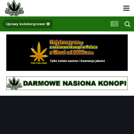
Uprawy kolobergrower 😅