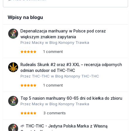
Wpisy na blogu
Depenalizacja marihuany w Polsce pod coraz
większym znakiem zapytania
Przez
Macky
w
Blog Konopny Trawka
1 comment
Rudealis Skunk #2 oraz #3 XXL – recenzja odpornych
odmian outdoor od THC-THC
Przez
THC-THC
w
Blog Konopny THC-THC
1 comment
Top 5 nasion marihuany 60-65 dni od kiełka do zbioru
Przez
Macky
w
Blog Konopny Trawka
3 comments
🌱 THC-THC - Jedyna Polska Marka z Własną