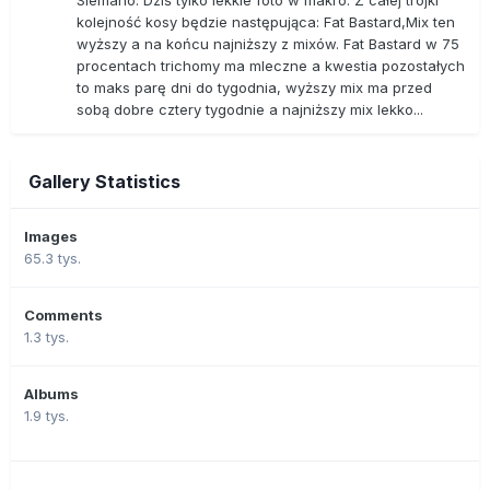
Siemano. Dziś tylko lekkie foto w makro. Z całej trójki
kolejność kosy będzie następująca: Fat Bastard,Mix ten
wyższy a na końcu najniższy z mixów. Fat Bastard w 75
procentach trichomy ma mleczne a kwestia pozostałych
to maks parę dni do tygodnia, wyższy mix ma przed
sobą dobre cztery tygodnie a najniższy mix lekko...
Gallery Statistics
Images
65.3 tys.
Comments
1.3 tys.
Albums
1.9 tys.