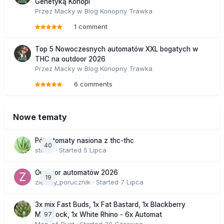
Genetyką Konopi
Przez
Macky
w
Blog Konopny Trawka
1 comment
Top 5 Nowoczesnych automatów XXL bogatych w
THC na outdoor 2026
Przez
Macky
w
Blog Konopny Trawka
6 comments
Nowe tematy
Półautomaty nasiona z thc-thc
40
stix33
· Started
5 Lipca
Outdoor automatów 2026
19
zielony_porucznik
· Started
7 Lipca
3x mix Fast Buds, 1x Fat Bastard, 1x Blackberry
97
Moonrock, 1x White Rhino - 6x Automat