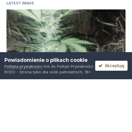
LATEST IMAGE
Powiadomienie o plikach cookie
Akceptuję
Polityka prywatności
link do Polityki Prywatności
RODO - Strona tylko dla osób pełnoletnich, 18+
IMG_20260804_221841.jpg
Przez
zielony_porucznik
,
Środa o 00:23
Polityka prywatności
Kontakt
Ciasteczka
Trawka.org
Powered by Invision Community