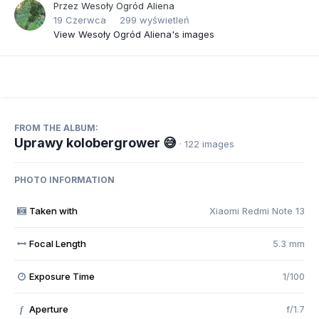
Przez
Wesoły Ogród Aliena
19 Czerwca
299 wyświetleń
View Wesoły Ogród Aliena's images
FROM THE ALBUM:
Uprawy kolobergrower 😅
· 122 images
PHOTO INFORMATION
Taken with
Xiaomi Redmi Note 13
Focal Length
5.3 mm
Exposure Time
1/100
Aperture
f/1.7
f