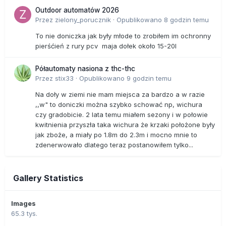
Outdoor automatów 2026
Przez
zielony_porucznik
·
Opublikowano
8 godzin temu
To nie doniczka jak były młode to zrobiłem im ochronny
pierśćień z rury pcv maja dołek około 15-20l
Półautomaty nasiona z thc-thc
Przez
stix33
·
Opublikowano
9 godzin temu
Na doły w ziemi nie mam miejsca za bardzo a w razie
,,w" to doniczki można szybko schować np, wichura
czy gradobicie. 2 lata temu miałem sezony i w połowie
kwitnienia przyszła taka wichura że krzaki położone były
jak zboże, a miały po 1.8m do 2.3m i mocno mnie to
zdenerwowało dlatego teraz postanowiłem tylko...
Gallery Statistics
Images
65.3 tys.