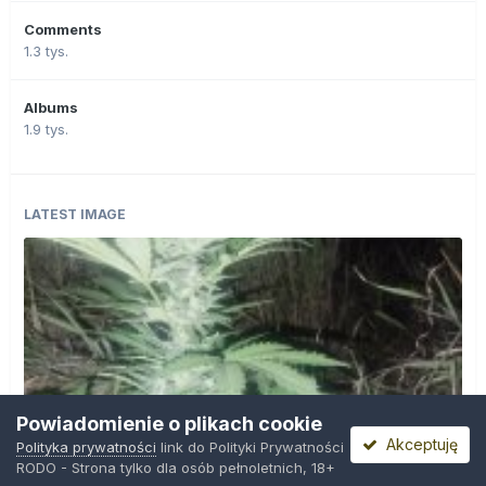
Comments
1.3 tys.
Albums
1.9 tys.
LATEST IMAGE
Powiadomienie o plikach cookie
Akceptuję
Polityka prywatności
link do Polityki Prywatności
RODO - Strona tylko dla osób pełnoletnich, 18+