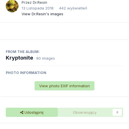
Przez
Dr.Resin
13 Listopada 2018
442 wyświetleń
View Dr.Resin's images
FROM THE ALBUM:
Kryptonite
· 80 images
PHOTO INFORMATION
View photo EXIF information
Udostępnij
Obserwujący
0