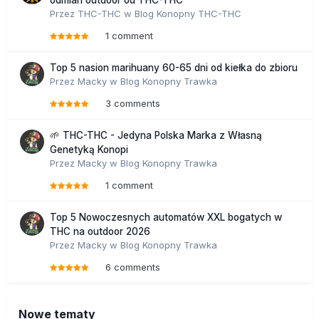
odmian outdoor od THC-THC
Przez
THC-THC
w
Blog Konopny THC-THC
1 comment
Top 5 nasion marihuany 60-65 dni od kiełka do zbioru
Przez
Macky
w
Blog Konopny Trawka
3 comments
🌱 THC-THC - Jedyna Polska Marka z Własną
Genetyką Konopi
Przez
Macky
w
Blog Konopny Trawka
1 comment
Top 5 Nowoczesnych automatów XXL bogatych w
THC na outdoor 2026
Przez
Macky
w
Blog Konopny Trawka
6 comments
Nowe tematy