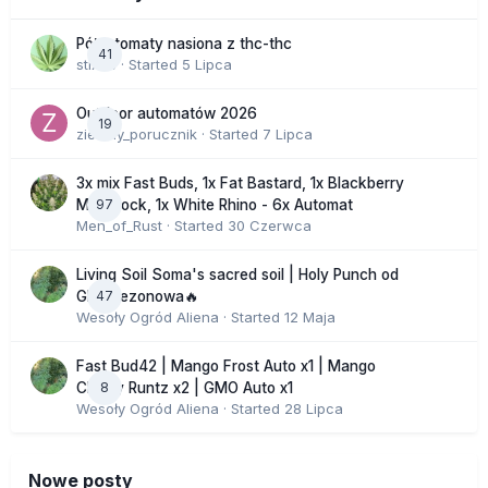
Półautomaty nasiona z thc-thc
41
stix33
· Started
5 Lipca
Outdoor automatów 2026
19
zielony_porucznik
· Started
7 Lipca
3x mix Fast Buds, 1x Fat Bastard, 1x Blackberry
97
Moonrock, 1x White Rhino - 6x Automat
Men_of_Rust
· Started
30 Czerwca
Living Soil Soma's sacred soil | Holy Punch od
47
GHS sezonowa🔥
Wesoły Ogród Aliena
· Started
12 Maja
Fast Bud42 | Mango Frost Auto x1 | Mango
8
Cherry Runtz x2 | GMO Auto x1
Wesoły Ogród Aliena
· Started
28 Lipca
Nowe posty