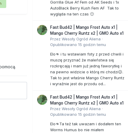
Gorrilla Glue Af Fem od AK Seeds i 1x
n
AutoBlack Berry Kush Fem AF Tak to
wygląda na ten czas 🙂
Fast Bud42 | Mango Frost Auto x1 |
Mango Cherry Runtz x2 | GMO Auto x1
Przez
Wesoły Ogród Aliena
·
Opublikowano
15 godzin temu
Elo👊 i tu wstawiam foty z przed chwili i
muszę przyznać że maleństwa się
rozkręcają i mam już jedną faworytkę i
 pomocą.
na pewno widzicie o którą mi chodzi😉.
Tak to jest właśnie Mango Cherry Runtz
i wyraźnie jest do przodu od...
Fast Bud42 | Mango Frost Auto x1 |
Mango Cherry Runtz x2 | GMO Auto x1
Przez
Wesoły Ogród Aliena
·
Opublikowano
15 godzin temu
Elo👊Ta też tak uwazam i dodałem ten
Worms Humus bo nie miałem