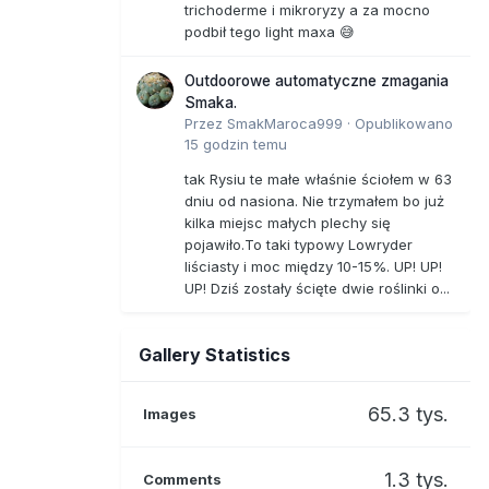
trichoderme i mikroryzy a za mocno
podbił tego light maxa 😅
Outdoorowe automatyczne zmagania
Smaka.
Przez
SmakMaroca999
·
Opublikowano
15 godzin temu
tak Rysiu te małe właśnie ściołem w 63
dniu od nasiona. Nie trzymałem bo już
kilka miejsc małych plechy się
pojawiło.To taki typowy Lowryder
liściasty i moc między 10-15%. UP! UP!
UP! Dziś zostały ścięte dwie roślinki o...
Gallery Statistics
65.3 tys.
Images
1.3 tys.
Comments