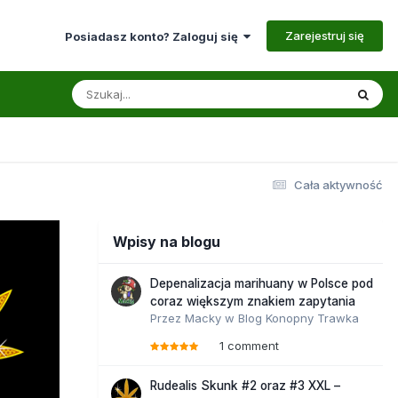
Zarejestruj się
Posiadasz konto? Zaloguj się
Cała aktywność
Wpisy na blogu
Depenalizacja marihuany w Polsce pod
coraz większym znakiem zapytania
Przez
Macky
w
Blog Konopny Trawka
1 comment
Rudealis Skunk #2 oraz #3 XXL –