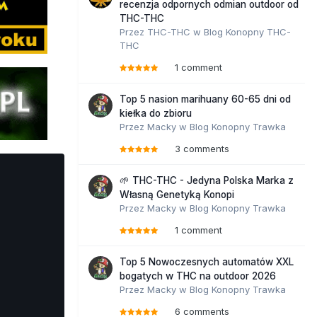
recenzja odpornych odmian outdoor od
THC-THC
Przez
THC-THC
w
Blog Konopny THC-
THC
1 comment
Top 5 nasion marihuany 60-65 dni od
kiełka do zbioru
Przez
Macky
w
Blog Konopny Trawka
3 comments
🌱 THC-THC - Jedyna Polska Marka z
Własną Genetyką Konopi
Przez
Macky
w
Blog Konopny Trawka
1 comment
Top 5 Nowoczesnych automatów XXL
bogatych w THC na outdoor 2026
Przez
Macky
w
Blog Konopny Trawka
6 comments