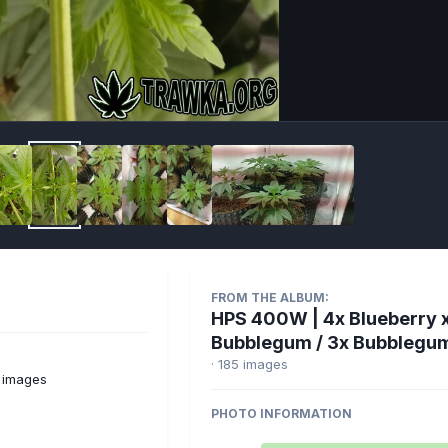
Imag
FROM THE ALBUM:
HPS 400W | 4x Blueberry 
Bubblegum / 3x Bubblegu
· 185 images
 images
PHOTO INFORMATION