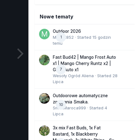
Nowe tematy
Outdoor 2026
Marcel852
1
· Started
15 godzin
temu
Fast Bud42 | Mango Frost Auto
x1 | Mango Cherry Runtz x2 |
7
GMO Auto x1
Wesoły Ogród Aliena
· Started
28
Lipca
Outdoorowe automatyczne
zmagania Smaka.
10
SmakMaroca999
· Started
4
Lipca
3x mix Fast Buds, 1x Fat
Bastard, 1x Blackberry