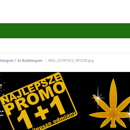
bblegum / 3x Bubblegum
IMG_20181102_191238.jpg