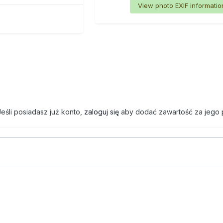
View photo EXIF informatio
eśli posiadasz już konto,
zaloguj się
aby dodać zawartość za jego