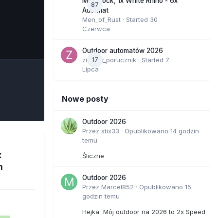
Moonrock, 1x White Rhino - 6x
87
Automat
Men_of_Rust
· Started
30
Czerwca
e Tools
Outdoor automatów 2026
zielony_porucznik
17
· Started
7
Lipca
Nowe posty
Outdoor 2026
Przez
stix33
·
Opublikowano
14 godzin
temu
x
Śliczne
m
Outdoor 2026
Przez
Marcel852
·
Opublikowano
15
godzin temu
Hejka Mój outdoor na 2026 to 2x Speed