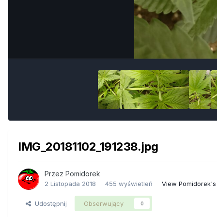
IMG_20181102_191238.jpg
Przez
Pomidorek
2 Listopada 2018
455 wyświetleń
View Pomidorek's
Udostępnij
Obserwujący
0