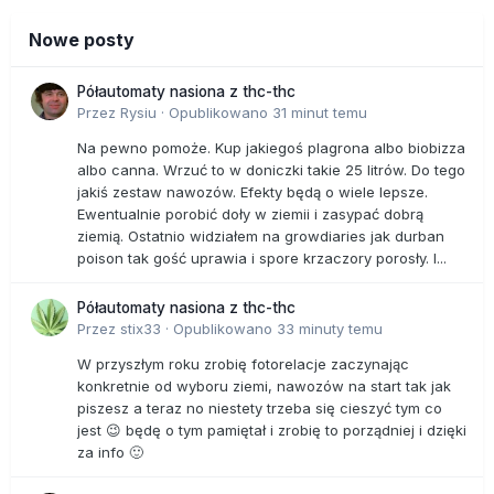
Nowe posty
Półautomaty nasiona z thc-thc
Przez
Rysiu
·
Opublikowano
31 minut temu
Na pewno pomoże. Kup jakiegoś plagrona albo biobizza
albo canna. Wrzuć to w doniczki takie 25 litrów. Do tego
jakiś zestaw nawozów. Efekty będą o wiele lepsze.
Ewentualnie porobić doły w ziemii i zasypać dobrą
ziemią. Ostatnio widziałem na growdiaries jak durban
poison tak gość uprawia i spore krzaczory porosły. I...
Półautomaty nasiona z thc-thc
Przez
stix33
·
Opublikowano
33 minuty temu
W przyszłym roku zrobię fotorelacje zaczynając
konkretnie od wyboru ziemi, nawozów na start tak jak
piszesz a teraz no niestety trzeba się cieszyć tym co
jest 😉 będę o tym pamiętał i zrobię to porządniej i dzięki
za info 🙂