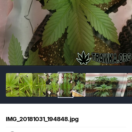
Image Tools
IMG_20181031_194848.jpg