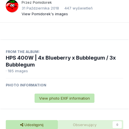
Przez
Pomidorek
31 Października 2018
447 wyświetleń
View Pomidorek's images
FROM THE ALBUM:
HPS 400W | 4x Blueberry x Bubblegum / 3x
Bubblegum
· 185 images
PHOTO INFORMATION
View photo EXIF information
Udostępnij
Obserwujący
0