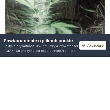
Powiadomienie o plikach cookie
Akceptuję
Polityka prywatności
link do Polityki Prywatności
RODO - Strona tylko dla osób pełnoletnich, 18+
IMG_20260804_221841.jpg
Przez
zielony_porucznik
,
Środa o 00:23
Polityka prywatności
Kontakt
Ciasteczka
Trawka.org
Powered by Invision Community