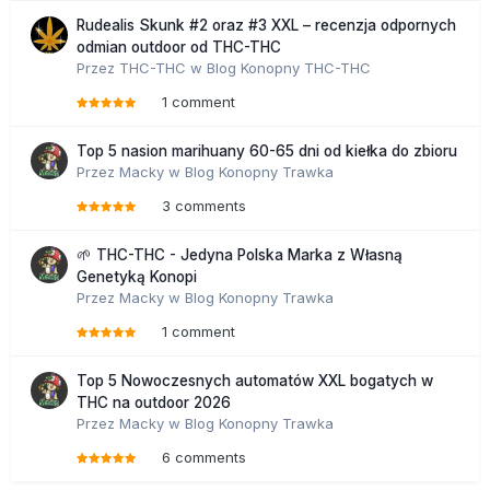
Rudealis Skunk #2 oraz #3 XXL – recenzja odpornych
odmian outdoor od THC-THC
Przez
THC-THC
w
Blog Konopny THC-THC
1 comment
Top 5 nasion marihuany 60-65 dni od kiełka do zbioru
Przez
Macky
w
Blog Konopny Trawka
3 comments
🌱 THC-THC - Jedyna Polska Marka z Własną
Genetyką Konopi
Przez
Macky
w
Blog Konopny Trawka
1 comment
Top 5 Nowoczesnych automatów XXL bogatych w
THC na outdoor 2026
Przez
Macky
w
Blog Konopny Trawka
6 comments