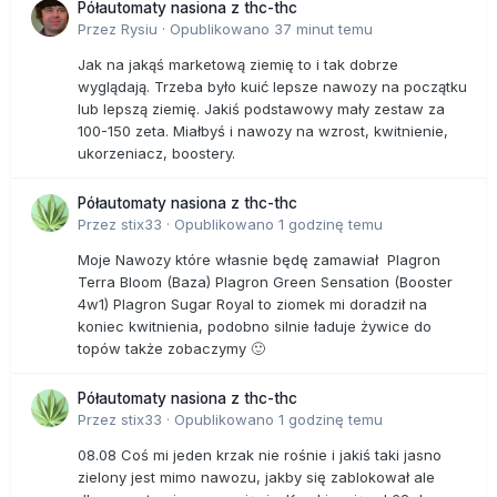
Półautomaty nasiona z thc-thc
Przez
Rysiu
·
Opublikowano
37 minut temu
Jak na jakąś marketową ziemię to i tak dobrze
wyglądają. Trzeba było kuić lepsze nawozy na początku
lub lepszą ziemię. Jakiś podstawowy mały zestaw za
100-150 zeta. Miałbyś i nawozy na wzrost, kwitnienie,
ukorzeniacz, boostery.
Półautomaty nasiona z thc-thc
Przez
stix33
·
Opublikowano
1 godzinę temu
Moje Nawozy które własnie będę zamawiał Plagron
Terra Bloom (Baza) Plagron Green Sensation (Booster
4w1) Plagron Sugar Royal to ziomek mi doradził na
koniec kwitnienia, podobno silnie ładuje żywice do
topów także zobaczymy 🙂
Półautomaty nasiona z thc-thc
Przez
stix33
·
Opublikowano
1 godzinę temu
08.08 Coś mi jeden krzak nie rośnie i jakiś taki jasno
zielony jest mimo nawozu, jakby się zablokował ale