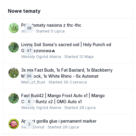
Nowe tematy
Półautomaty nasiona z thc-thc
38
stix33
· Started
5 Lipca
Living Soil Soma's sacred soil | Holy Punch od
47
GHS sezonowa🔥
Wesoły Ogród Aliena
· Started
12 Maja
3x mix Fast Buds, 1x Fat Bastard, 1x Blackberry
96
Moonrock, 1x White Rhino - 6x Automat
Men_of_Rust
· Started
30 Czerwca
Fast Bud42 | Mango Frost Auto x1 | Mango
8
Cherry Runtz x2 | GMO Auto x1
Wesoły Ogród Aliena
· Started
28 Lipca
Apricot gorilla glue i pernament marker
2
SweetDonut
· Started
29 Lipca