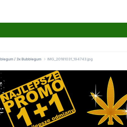
bblegum / 3x Bubblegum
IMG_20181031_194743.jpg