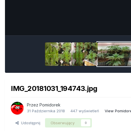
IMG_20181031_194743.jpg
Przez
Pomidorek
31 Października 2018
447 wyświetleń
View Pomidor
Udostępnij
Obserwujący
0