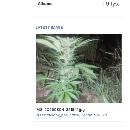
1.9 tys.
Albums
LATEST IMAGE
IMG_20260804_221841.jpg
Przez
zielony_porucznik
,
Środa o 00:23