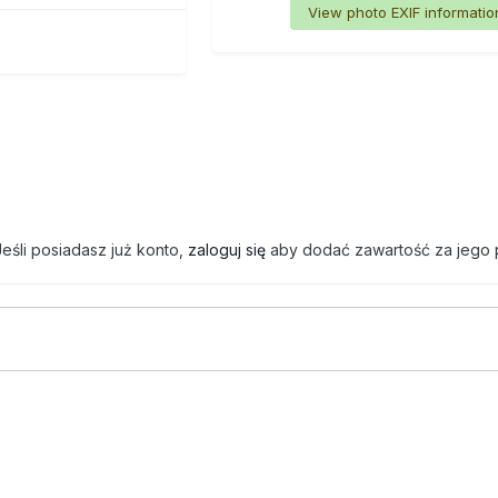
View photo EXIF informatio
eśli posiadasz już konto,
zaloguj się
aby dodać zawartość za jego