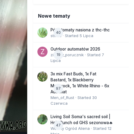
Nowe tematy
Półautomaty nasiona z thc-thc
40
stix33
· Started
5 Lipca
Outdoor automatów 2026
zielony_porucznik
19
· Started
7
Lipca
3x mix Fast Buds, 1x Fat
Bastard, 1x Blackberry
Moonrock, 1x White Rhino - 6x
97
Automat
Men_of_Rust
· Started
30
Czerwca
Living Soil Soma's sacred soil |
Holy Punch od GHS sezonowa🔥
47
Wesoły Ogród Aliena
· Started
12
Maja