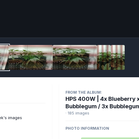
Imag
FROM THE ALBUM:
HPS 400W | 4x Blueberry 
Bubblegum / 3x Bubblegu
· 185 images
ek's images
PHOTO INFORMATION