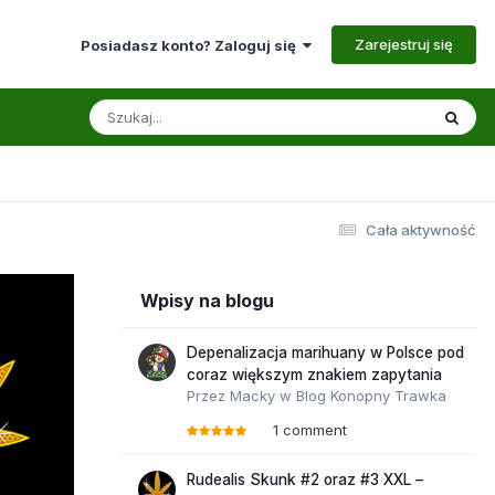
Zarejestruj się
Posiadasz konto? Zaloguj się
Cała aktywność
Wpisy na blogu
Depenalizacja marihuany w Polsce pod
coraz większym znakiem zapytania
Przez
Macky
w
Blog Konopny Trawka
1 comment
Rudealis Skunk #2 oraz #3 XXL –