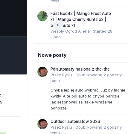
Fast Bud42 | Mango Frost Auto
x1 | Mango Cherry Runtz x2 |
8
e Tools
GMO Auto x1
Wesoły Ogród Aliena
· Started
28
Lipca
Nowe posty
Półautomaty nasiona z thc-thc
Przez
Rysiu
·
Opublikowano
2 godziny
temu
Chyba lepiej auto wybrać. Juz by ładnie
x
kwitły. A te pół auto to chyba bardziej
m
jak sezonówki są, takie wrażenie
odnoszę.
Outdoor automatów 2026
Przez
Rysiu
·
Opublikowano
2 godziny
temu