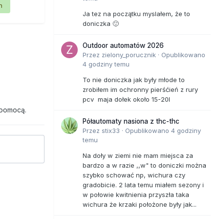
n
Ja tez na początku myslałem, że to
doniczka 🙂
Outdoor automatów 2026
Przez
zielony_porucznik
·
Opublikowano
4 godziny temu
To nie doniczka jak były młode to
zrobiłem im ochronny pierśćień z rury
pcv maja dołek około 15-20l
 pomocą.
Półautomaty nasiona z thc-thc
Przez
stix33
·
Opublikowano
4 godziny
temu
Na doły w ziemi nie mam miejsca za
bardzo a w razie ,,w" to doniczki można
szybko schować np, wichura czy
gradobicie. 2 lata temu miałem sezony i
w połowie kwitnienia przyszła taka
wichura że krzaki położone były jak...