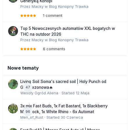
Genetyką Konopi
Przez
Macky
w
Blog Konopny Trawka
1 comment
Top 5 Nowoczesnych automatów XXL bogatych w
THC na outdoor 2026
Przez
Macky
w
Blog Konopny Trawka
6 comments
Nowe tematy
Living Soil Soma's sacred soil | Holy Punch od
47
GHS sezonowa🔥
Wesoły Ogród Aliena
· Started
12 Maja
3x mix Fast Buds, 1x Fat Bastard, 1x Blackberry
96
Moonrock, 1x White Rhino - 6x Automat
Men_of_Rust
· Started
30 Czerwca