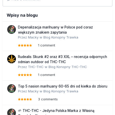
Wpisy na blogu
Depenalizacja marihuany w Polsce pod coraz
większym znakiem zapytania
Przez
Macky
w
Blog Konopny Trawka
1 comment
Rudealis Skunk #2 oraz #3 XXL – recenzja odpornych
odmian outdoor od THC-THC
Przez
THC-THC
w
Blog Konopny THC-THC
1 comment
Top 5 nasion marihuany 60-65 dni od kiełka do zbioru
Przez
Macky
w
Blog Konopny Trawka
3 comments
🌱 THC-THC - Jedyna Polska Marka z Własną