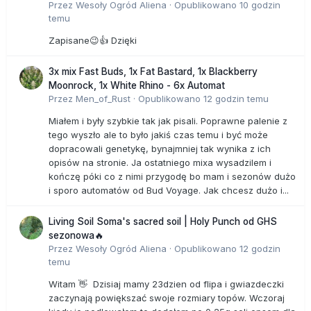
Przez
Wesoły Ogród Aliena
·
Opublikowano
10 godzin
temu
Zapisane😉👍 Dzięki
3x mix Fast Buds, 1x Fat Bastard, 1x Blackberry
Moonrock, 1x White Rhino - 6x Automat
Przez
Men_of_Rust
·
Opublikowano
12 godzin temu
Miałem i były szybkie tak jak pisali. Poprawne palenie z
tego wyszło ale to było jakiś czas temu i być może
dopracowali genetykę, bynajmniej tak wynika z ich
opisów na stronie. Ja ostatniego mixa wysadzilem i
kończę póki co z nimi przygodę bo mam i sezonów dużo
i sporo automatów od Bud Voyage. Jak chcesz dużo i...
Living Soil Soma's sacred soil | Holy Punch od GHS
sezonowa🔥
Przez
Wesoły Ogród Aliena
·
Opublikowano
12 godzin
temu
Witam 👋 Dzisiaj mamy 23dzien od flipa i gwiazdeczki
zaczynają powiększać swoje rozmiary topów. Wczoraj