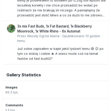
kiedy je podlewałem to dodałem po 0,25g soli epsom dla
leciutkiej korekty i nie chce przesadzić bo widać po
roślinach że nie brakuję im niczego. A pamiętajmy że
przesadzić jest dość łatwo a co za dużo to nie zdrowo...
3x mix Fast Buds, 1x Fat Bastard, 1x Blackberry
Moonrock, 1x White Rhino - 6x Automat
Przez
Wesoły Ogród Aliena
·
Opublikowano
13 godzin
temu
Już sobie zapisałem w kajet jakiś tydzień temu 😅 😉 po
tym co widzę i ciebie 🔥 A wiesz może coś na temat
fastów od fast bud42?
Gallery Statistics
Images
65.3 tys.
Comments
1.3 tys.