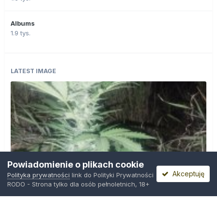
Albums
1.9 tys.
LATEST IMAGE
Powiadomienie o plikach cookie
Akceptuję
Polityka prywatności
link do Polityki Prywatności
RODO - Strona tylko dla osób pełnoletnich, 18+
IMG_20260804_221841.jpg