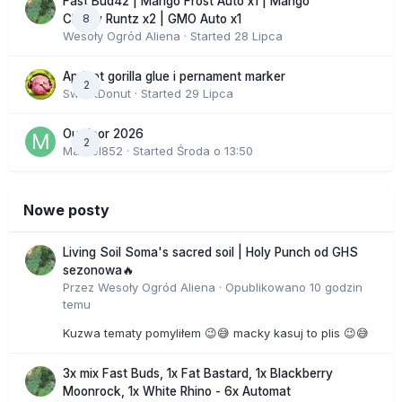
Fast Bud42 | Mango Frost Auto x1 | Mango
8
Cherry Runtz x2 | GMO Auto x1
Wesoły Ogród Aliena
· Started
28 Lipca
Apricot gorilla glue i pernament marker
2
SweetDonut
· Started
29 Lipca
Outdoor 2026
2
Marcel852
· Started
Środa o 13:50
Nowe posty
Living Soil Soma's sacred soil | Holy Punch od GHS
sezonowa🔥
Przez
Wesoły Ogród Aliena
·
Opublikowano
10 godzin
temu
Kuzwa tematy pomyliłem 😉😅 macky kasuj to plis 😉😅
3x mix Fast Buds, 1x Fat Bastard, 1x Blackberry
Moonrock, 1x White Rhino - 6x Automat