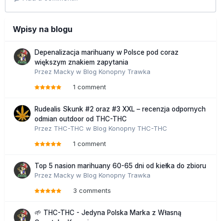
Wpisy na blogu
Depenalizacja marihuany w Polsce pod coraz
większym znakiem zapytania
Przez
Macky
w
Blog Konopny Trawka
1 comment
Rudealis Skunk #2 oraz #3 XXL – recenzja odpornych
odmian outdoor od THC-THC
Przez
THC-THC
w
Blog Konopny THC-THC
1 comment
Top 5 nasion marihuany 60-65 dni od kiełka do zbioru
Przez
Macky
w
Blog Konopny Trawka
3 comments
🌱 THC-THC - Jedyna Polska Marka z Własną