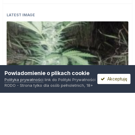
LATEST IMAGE
Powiadomienie o plikach cookie
Akceptuję
Polityka prywatności
link do Polityki Prywatności
RODO - Strona tylko dla osób pełnoletnich, 18+
IMG_20260804_221841.jpg
Przez
zielony_porucznik
,
Środa o 00:23
Polityka prywatności
Kontakt
Ciasteczka
Trawka.org