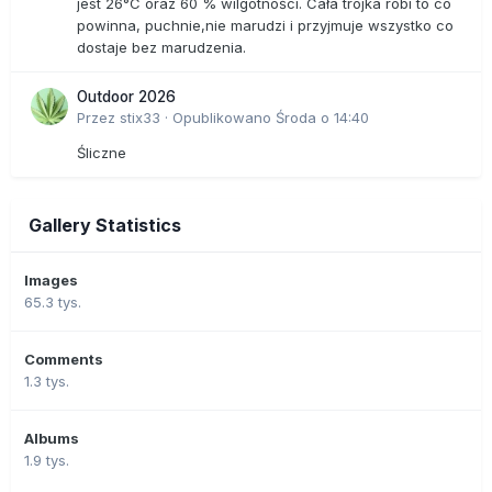
jest 26°C oraz 60 % wilgotności. Cała trójka robi to co
powinna, puchnie,nie marudzi i przyjmuje wszystko co
dostaje bez marudzenia.
Outdoor 2026
Przez
stix33
·
Opublikowano
Środa o 14:40
Śliczne
Gallery Statistics
Images
65.3 tys.
Comments
1.3 tys.
Albums
1.9 tys.