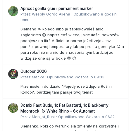
Apricot gorilla glue i pernament marker
Przez
Wesoły Ogród Aliena
·
Opublikowano
8 godzin
temu
Siemano 👊 kolego albo je zablokowałeś albo
zagłodziłeś 😅 napisz coś więcej jakie ilości nawozów
podajesz na litr? A fiolet to norma jeżeli zejdziesz
poniżej pewnej temperatury lub po prostu genetyka 😉 a
pora roku nie ma nic do znaczenia tym bardziej że
widzę że one są w boxie 😅 😉
Outdoor 2026
Przez
Macky
·
Opublikowano
Wczoraj o 09:33
Przeniosłem do działu "Pojedyncze Zdjęcia Roślin
Konopi", bardziej tam pasuje twój temat.
3x mix Fast Buds, 1x Fat Bastard, 1x Blackberry
Moonrock, 1x White Rhino - 6x Automat
Przez
Men_of_Rust
·
Opublikowano
Wczoraj o 06:12
Siemanko. Póki co warunki się zmieniły na korzystne i