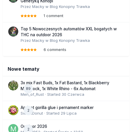
Genetyką Konopi
Przez
Macky
w
Blog Konopny Trawka
1 comment
Top 5 Nowoczesnych automatów XXL bogatych w
THC na outdoor 2026
Przez
Macky
w
Blog Konopny Trawka
6 comments
Nowe tematy
3x mix Fast Buds, 1x Fat Bastard, 1x Blackberry
89
Moonrock, 1x White Rhino - 6x Automat
Men_of_Rust
· Started
30 Czerwca
Apricot gorilla glue i pernament marker
2
SweetDonut
· Started
29 Lipca
Outdoor 2026
2