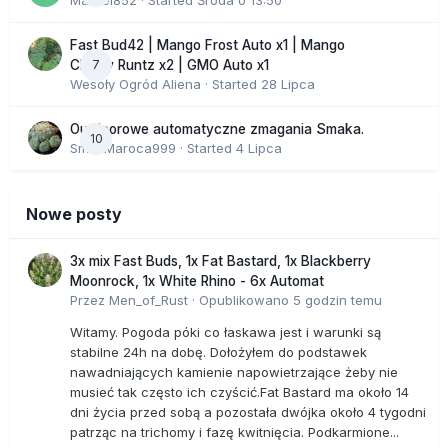
Marcel852
· Started
Środa o 13:50
Fast Bud42 | Mango Frost Auto x1 | Mango
7
Cherry Runtz x2 | GMO Auto x1
Wesoły Ogród Aliena
· Started
28 Lipca
Outdoorowe automatyczne zmagania Smaka.
10
SmakMaroca999
· Started
4 Lipca
Nowe posty
3x mix Fast Buds, 1x Fat Bastard, 1x Blackberry
Moonrock, 1x White Rhino - 6x Automat
Przez
Men_of_Rust
·
Opublikowano
5 godzin temu
Witamy. Pogoda póki co łaskawa jest i warunki są
stabilne 24h na dobę. Dołożyłem do podstawek
nawadniających kamienie napowietrzające żeby nie
musieć tak często ich czyścić.Fat Bastard ma około 14
dni życia przed sobą a pozostała dwójka około 4 tygodni
patrząc na trichomy i fazę kwitnięcia. Podkarmione...