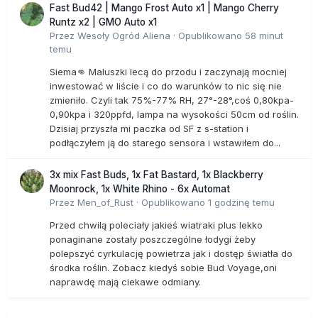
Fast Bud42 | Mango Frost Auto x1 | Mango Cherry
Runtz x2 | GMO Auto x1
Przez
Wesoły Ogród Aliena
·
Opublikowano
58 minut
temu
Siema👊 Maluszki lecą do przodu i zaczynają mocniej
inwestować w liście i co do warunków to nic się nie
zmieniło. Czyli tak 75%-77% RH, 27°-28°,coś 0,80kpa-
0,90kpa i 320ppfd, lampa na wysokości 50cm od roślin.
Dzisiaj przyszła mi paczka od SF z s-station i
podłączyłem ją do starego sensora i wstawiłem do...
3x mix Fast Buds, 1x Fat Bastard, 1x Blackberry
Moonrock, 1x White Rhino - 6x Automat
Przez
Men_of_Rust
·
Opublikowano
1 godzinę temu
Przed chwilą poleciały jakieś wiatraki plus lekko
ponaginane zostały poszczególne łodygi żeby
polepszyć cyrkulację powietrza jak i dostęp światła do
środka roślin. Zobacz kiedyś sobie Bud Voyage,oni
naprawdę mają ciekawe odmiany.