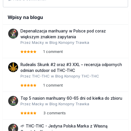
Wpisy na blogu
Depenalizacja marihuany w Polsce pod coraz
większym znakiem zapytania
Przez
Macky
w
Blog Konopny Trawka
1 comment
Rudealis Skunk #2 oraz #3 XXL – recenzja odpornych
odmian outdoor od THC-THC
Przez
THC-THC
w
Blog Konopny THC-THC
1 comment
Top 5 nasion marihuany 60-65 dni od kiełka do zbioru
Przez
Macky
w
Blog Konopny Trawka
3 comments
🌱 THC-THC - Jedyna Polska Marka z Własną