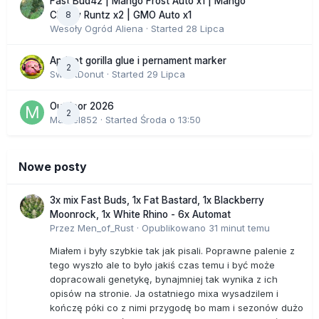
Fast Bud42 | Mango Frost Auto x1 | Mango
8
Cherry Runtz x2 | GMO Auto x1
Wesoły Ogród Aliena
· Started
28 Lipca
Apricot gorilla glue i pernament marker
2
SweetDonut
· Started
29 Lipca
Outdoor 2026
2
Marcel852
· Started
Środa o 13:50
Nowe posty
3x mix Fast Buds, 1x Fat Bastard, 1x Blackberry
Moonrock, 1x White Rhino - 6x Automat
Przez
Men_of_Rust
·
Opublikowano
31 minut temu
Miałem i były szybkie tak jak pisali. Poprawne palenie z
tego wyszło ale to było jakiś czas temu i być może
dopracowali genetykę, bynajmniej tak wynika z ich
opisów na stronie. Ja ostatniego mixa wysadzilem i
kończę póki co z nimi przygodę bo mam i sezonów dużo