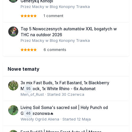
Genetyką Konopi
Przez
Macky
w
Blog Konopny Trawka
1 comment
Top 5 Nowoczesnych automatów XXL bogatych w
THC na outdoor 2026
Przez
Macky
w
Blog Konopny Trawka
6 comments
Nowe tematy
3x mix Fast Buds, 1x Fat Bastard, 1x Blackberry
95
Moonrock, 1x White Rhino - 6x Automat
Men_of_Rust
· Started
30 Czerwca
Living Soil Soma's sacred soil | Holy Punch od
46
GHS sezonowa🔥
Wesoły Ogród Aliena
· Started
12 Maja