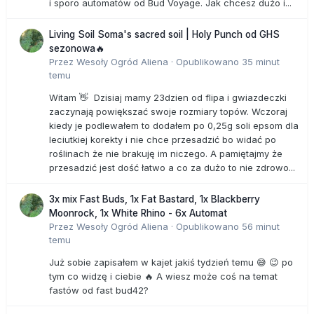
i sporo automatów od Bud Voyage. Jak chcesz dużo i...
Living Soil Soma's sacred soil | Holy Punch od GHS
sezonowa🔥
Przez
Wesoły Ogród Aliena
·
Opublikowano
35 minut
temu
Witam 👋 Dzisiaj mamy 23dzien od flipa i gwiazdeczki
zaczynają powiększać swoje rozmiary topów. Wczoraj
kiedy je podlewałem to dodałem po 0,25g soli epsom dla
leciutkiej korekty i nie chce przesadzić bo widać po
roślinach że nie brakuję im niczego. A pamiętajmy że
przesadzić jest dość łatwo a co za dużo to nie zdrowo...
3x mix Fast Buds, 1x Fat Bastard, 1x Blackberry
Moonrock, 1x White Rhino - 6x Automat
Przez
Wesoły Ogród Aliena
·
Opublikowano
56 minut
temu
Już sobie zapisałem w kajet jakiś tydzień temu 😅 😉 po
tym co widzę i ciebie 🔥 A wiesz może coś na temat
fastów od fast bud42?