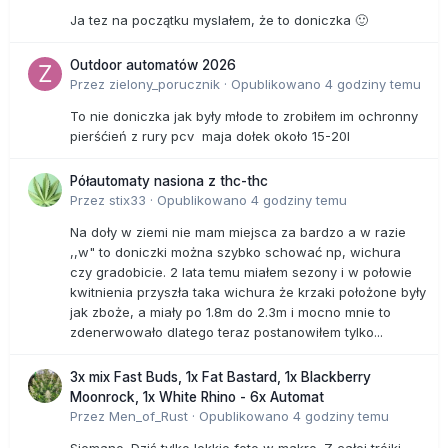
Ja tez na początku myslałem, że to doniczka 🙂
Outdoor automatów 2026
Przez
zielony_porucznik
·
Opublikowano
4 godziny temu
To nie doniczka jak były młode to zrobiłem im ochronny
pierśćień z rury pcv maja dołek około 15-20l
Półautomaty nasiona z thc-thc
Przez
stix33
·
Opublikowano
4 godziny temu
Na doły w ziemi nie mam miejsca za bardzo a w razie
,,w" to doniczki można szybko schować np, wichura
czy gradobicie. 2 lata temu miałem sezony i w połowie
kwitnienia przyszła taka wichura że krzaki położone były
jak zboże, a miały po 1.8m do 2.3m i mocno mnie to
zdenerwowało dlatego teraz postanowiłem tylko...
3x mix Fast Buds, 1x Fat Bastard, 1x Blackberry
Moonrock, 1x White Rhino - 6x Automat
Przez
Men_of_Rust
·
Opublikowano
4 godziny temu