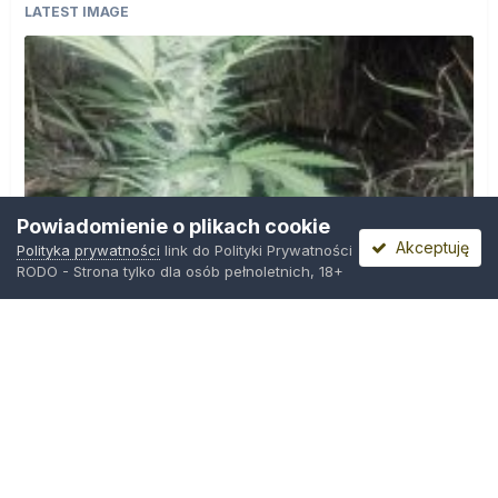
LATEST IMAGE
Powiadomienie o plikach cookie
Akceptuję
Polityka prywatności
link do Polityki Prywatności
RODO - Strona tylko dla osób pełnoletnich, 18+
IMG_20260804_221841.jpg
Przez
zielony_porucznik
,
Środa o 00:23
Polityka prywatności
Kontakt
Ciasteczka
Trawka.org
Powered by Invision Community