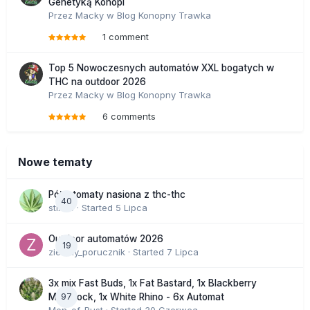
Genetyką Konopi
Przez
Macky
w
Blog Konopny Trawka
1 comment
Top 5 Nowoczesnych automatów XXL bogatych w
THC na outdoor 2026
Przez
Macky
w
Blog Konopny Trawka
6 comments
Nowe tematy
Półautomaty nasiona z thc-thc
40
stix33
· Started
5 Lipca
Outdoor automatów 2026
19
zielony_porucznik
· Started
7 Lipca
3x mix Fast Buds, 1x Fat Bastard, 1x Blackberry
97
Moonrock, 1x White Rhino - 6x Automat