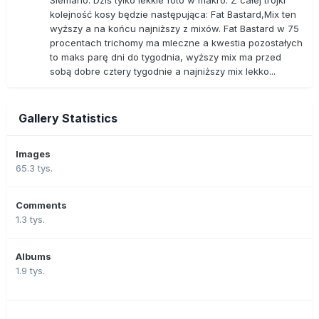
Siemano. Dziś tylko lekkie foto w makro. Z całej trójki
kolejność kosy będzie następująca: Fat Bastard,Mix ten
wyższy a na końcu najniższy z mixów. Fat Bastard w 75
procentach trichomy ma mleczne a kwestia pozostałych
to maks parę dni do tygodnia, wyższy mix ma przed
sobą dobre cztery tygodnie a najniższy mix lekko...
Gallery Statistics
Images
65.3 tys.
Comments
1.3 tys.
Albums
1.9 tys.