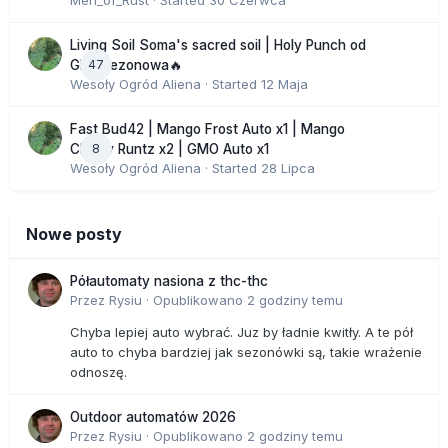
Men_of_Rust
· Started
30 Czerwca
Living Soil Soma's sacred soil | Holy Punch od
47
GHS sezonowa🔥
Wesoły Ogród Aliena
· Started
12 Maja
Fast Bud42 | Mango Frost Auto x1 | Mango
8
Cherry Runtz x2 | GMO Auto x1
Wesoły Ogród Aliena
· Started
28 Lipca
Nowe posty
Półautomaty nasiona z thc-thc
Przez
Rysiu
·
Opublikowano
2 godziny temu
Chyba lepiej auto wybrać. Juz by ładnie kwitły. A te pół
auto to chyba bardziej jak sezonówki są, takie wrażenie
odnoszę.
Outdoor automatów 2026
Przez
Rysiu
·
Opublikowano
2 godziny temu