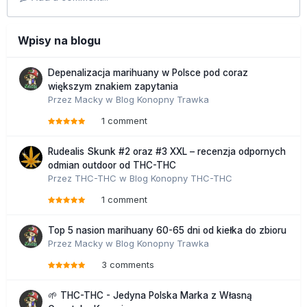
Wpisy na blogu
Depenalizacja marihuany w Polsce pod coraz
większym znakiem zapytania
Przez
Macky
w
Blog Konopny Trawka
1 comment
Rudealis Skunk #2 oraz #3 XXL – recenzja odpornych
odmian outdoor od THC-THC
Przez
THC-THC
w
Blog Konopny THC-THC
1 comment
Top 5 nasion marihuany 60-65 dni od kiełka do zbioru
Przez
Macky
w
Blog Konopny Trawka
3 comments
🌱 THC-THC - Jedyna Polska Marka z Własną