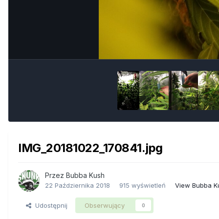
IMG_20181022_170841.jpg
Przez
Bubba Kush
22 Października 2018
915 wyświetleń
View Bubba K
Udostępnij
Obserwujący
0