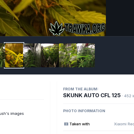
Imag
FROM THE ALBUM:
SKUNK AUTO CFL 125
· 452 
PHOTO INFORMATION
ush's images
Taken with
Xiaomi Re