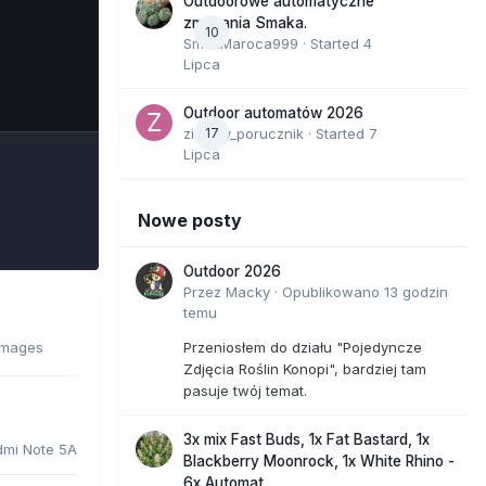
Outdoorowe automatyczne
zmagania Smaka.
10
SmakMaroca999
· Started
4
Lipca
e Tools
Outdoor automatów 2026
zielony_porucznik
17
· Started
7
Lipca
Nowe posty
Outdoor 2026
Przez
Macky
·
Opublikowano
13 godzin
temu
images
Przeniosłem do działu "Pojedyncze
Zdjęcia Roślin Konopi", bardziej tam
pasuje twój temat.
3x mix Fast Buds, 1x Fat Bastard, 1x
dmi Note 5A
Blackberry Moonrock, 1x White Rhino -
6x Automat