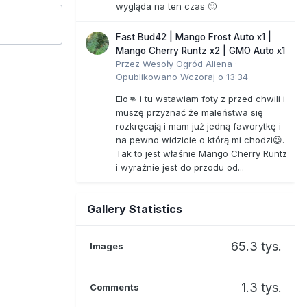
wygląda na ten czas 🙂
Fast Bud42 | Mango Frost Auto x1 |
Mango Cherry Runtz x2 | GMO Auto x1
Przez
Wesoły Ogród Aliena
·
Opublikowano
Wczoraj o 13:34
Elo👊 i tu wstawiam foty z przed chwili i
muszę przyznać że maleństwa się
rozkręcają i mam już jedną faworytkę i
na pewno widzicie o którą mi chodzi😉.
Tak to jest właśnie Mango Cherry Runtz
i wyraźnie jest do przodu od...
Gallery Statistics
65.3 tys.
Images
1.3 tys.
Comments