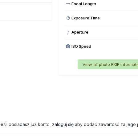
Focal Length
Exposure Time
Aperture
f
ISO Speed
View all photo EXIF informat
eśli posiadasz już konto,
zaloguj się
aby dodać zawartość za jego