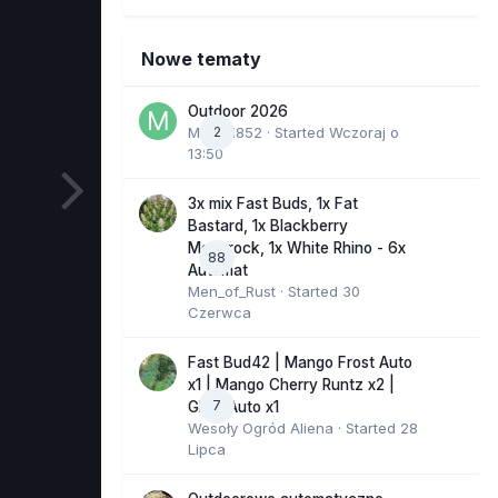
Nowe tematy
Outdoor 2026
Marcel852
2
· Started
Wczoraj o
13:50
3x mix Fast Buds, 1x Fat
Bastard, 1x Blackberry
Moonrock, 1x White Rhino - 6x
88
Automat
Men_of_Rust
· Started
30
Czerwca
Fast Bud42 | Mango Frost Auto
x1 | Mango Cherry Runtz x2 |
7
GMO Auto x1
Wesoły Ogród Aliena
· Started
28
Lipca