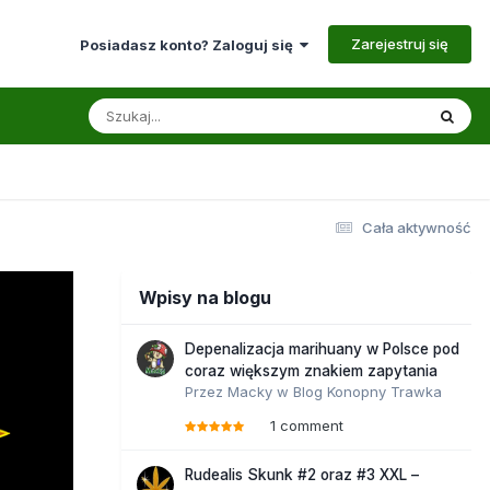
Zarejestruj się
Posiadasz konto? Zaloguj się
Cała aktywność
Wpisy na blogu
Depenalizacja marihuany w Polsce pod
coraz większym znakiem zapytania
Przez
Macky
w
Blog Konopny Trawka
1 comment
Rudealis Skunk #2 oraz #3 XXL –