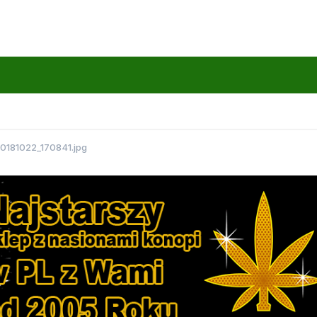
0181022_170841.jpg