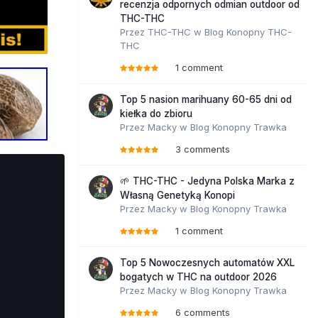
recenzja odpornych odmian outdoor od
THC-THC
Przez
THC-THC
w
Blog Konopny THC-
THC
1 comment
Top 5 nasion marihuany 60-65 dni od
kiełka do zbioru
Przez
Macky
w
Blog Konopny Trawka
3 comments
🌱 THC-THC - Jedyna Polska Marka z
Własną Genetyką Konopi
Przez
Macky
w
Blog Konopny Trawka
1 comment
Top 5 Nowoczesnych automatów XXL
bogatych w THC na outdoor 2026
Przez
Macky
w
Blog Konopny Trawka
6 comments