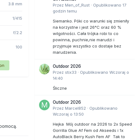
3.8 mm
Przez
Men_of_Rust
·
Opublikowano
17
godzin temu
1/415
Siemanko. Póki co warunki się zmieniły
na korzystne i jest 26°C oraz 60 %
f/2.2
wilgotności. Cała trójka robi to co
powinna, puchnie,nie marudzi i
przyjmuje wszystko co dostaje bez
100
marudzenia.
ion
Outdoor 2026
Przez
stix33
·
Opublikowano
Wczoraj o
14:40
Śliczne
Outdoor 2026
Przez
Marcel852
·
Opublikowano
Wczoraj o 13:50
Hejka Mój outdoor na 2026 to 2x Speed
 pomocą.
Gorrilla Glue Af Fem od Akseeds i 1x
AutoBlack Berry Kush Fem AF Tak to