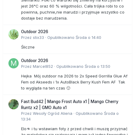
Siemanko. Póki co warunki się zmieniły na korzystne i
jest 26°C oraz 60 % wilgotności. Cała trójka robi to co
powinna, puchnie,nie marudzi i przyjmuje wszystko co
dostaje bez marudzenia.
Outdoor 2026
Przez
stix33
·
Opublikowano
Środa o 14:40
Śliczne
Outdoor 2026
Przez
Marcel852
·
Opublikowano
Środa o 13:50
Hejka Mój outdoor na 2026 to 2x Speed Gorrilla Glue Af
Fem od Akseeds i 1x AutoBlack Berry Kush Fem AF Tak
to wygląda na ten czas 🙂
Fast Bud42 | Mango Frost Auto x1 | Mango Cherry
Runtz x2 | GMO Auto x1
Przez
Wesoły Ogród Aliena
·
Opublikowano
Środa o
13:34
Elo👊 i tu wstawiam foty z przed chwili i muszę przyznać
że maleństwa się rozkręcają i mam już jedną faworytkę i