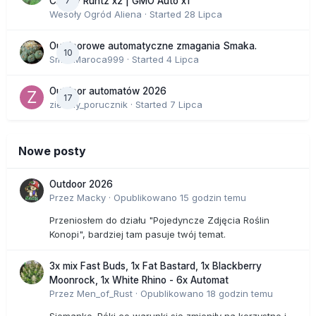
7
Cherry Runtz x2 | GMO Auto x1
Wesoły Ogród Aliena
· Started
28 Lipca
Outdoorowe automatyczne zmagania Smaka.
10
SmakMaroca999
· Started
4 Lipca
Outdoor automatów 2026
17
zielony_porucznik
· Started
7 Lipca
Nowe posty
Outdoor 2026
Przez
Macky
·
Opublikowano
15 godzin temu
Przeniosłem do działu "Pojedyncze Zdjęcia Roślin
Konopi", bardziej tam pasuje twój temat.
3x mix Fast Buds, 1x Fat Bastard, 1x Blackberry
Moonrock, 1x White Rhino - 6x Automat
Przez
Men_of_Rust
·
Opublikowano
18 godzin temu