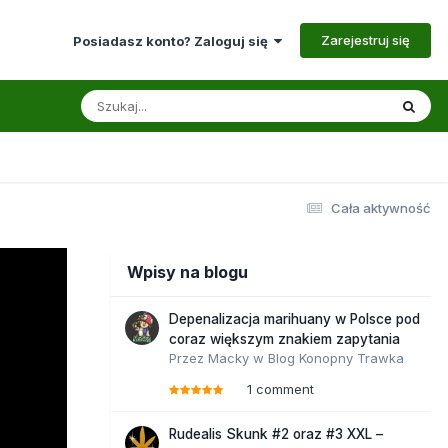
Zarejestruj się
Posiadasz konto? Zaloguj się
Cała aktywność
Wpisy na blogu
Depenalizacja marihuany w Polsce pod
coraz większym znakiem zapytania
Przez
Macky
w
Blog Konopny Trawka
1 comment
Rudealis Skunk #2 oraz #3 XXL –