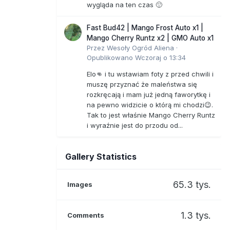
wygląda na ten czas 🙂
Fast Bud42 | Mango Frost Auto x1 |
Mango Cherry Runtz x2 | GMO Auto x1
Przez
Wesoły Ogród Aliena
·
Opublikowano
Wczoraj o 13:34
Elo👊 i tu wstawiam foty z przed chwili i
muszę przyznać że maleństwa się
rozkręcają i mam już jedną faworytkę i
na pewno widzicie o którą mi chodzi😉.
Tak to jest właśnie Mango Cherry Runtz
i wyraźnie jest do przodu od...
Gallery Statistics
65.3 tys.
Images
1.3 tys.
Comments