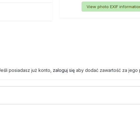
View photo EXIF informatio
eśli posiadasz już konto,
zaloguj się
aby dodać zawartość za jego