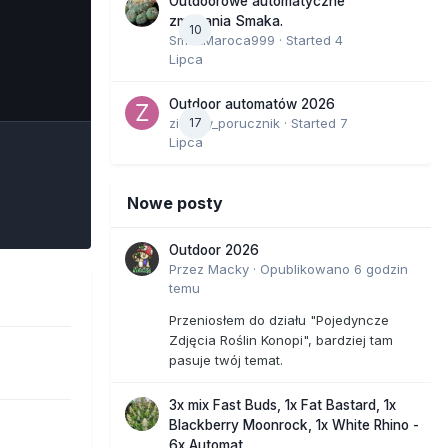
Outdoorowe automatyczne
zmagania Smaka.
10
SmakMaroca999
· Started
4
Lipca
e Tools
Outdoor automatów 2026
zielony_porucznik
17
· Started
7
Lipca
Nowe posty
Outdoor 2026
Przez
Macky
·
Opublikowano
6 godzin
temu
Przeniosłem do działu "Pojedyncze
Zdjęcia Roślin Konopi", bardziej tam
pasuje twój temat.
3x mix Fast Buds, 1x Fat Bastard, 1x
Blackberry Moonrock, 1x White Rhino -
6x Automat