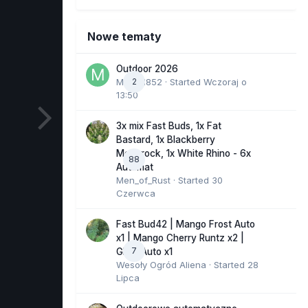
Nowe tematy
Outdoor 2026
Marcel852
2
· Started
Wczoraj o
13:50
3x mix Fast Buds, 1x Fat
Bastard, 1x Blackberry
Moonrock, 1x White Rhino - 6x
88
Automat
Men_of_Rust
· Started
30
Czerwca
Fast Bud42 | Mango Frost Auto
x1 | Mango Cherry Runtz x2 |
7
GMO Auto x1
Wesoły Ogród Aliena
· Started
28
Lipca