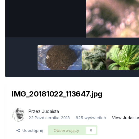
IMG_20181022_113647.jpg
Przez
Judaista
22 Października 2018
825 wyświetleń
View Judaist
Udostępnij
Obserwujący
0