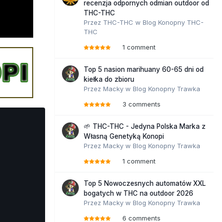
recenzja odpornych odmian outdoor od
THC-THC
Przez
THC-THC
w
Blog Konopny THC-
THC
1 comment
Top 5 nasion marihuany 60-65 dni od
kiełka do zbioru
Przez
Macky
w
Blog Konopny Trawka
3 comments
🌱 THC-THC - Jedyna Polska Marka z
Własną Genetyką Konopi
Przez
Macky
w
Blog Konopny Trawka
1 comment
Top 5 Nowoczesnych automatów XXL
bogatych w THC na outdoor 2026
Przez
Macky
w
Blog Konopny Trawka
6 comments