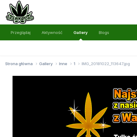
Przeglądaj
Aktywność
Gallery
Blogs
Strona główna
Gallery
Inne
1
IMG_20181022_113647.jpg