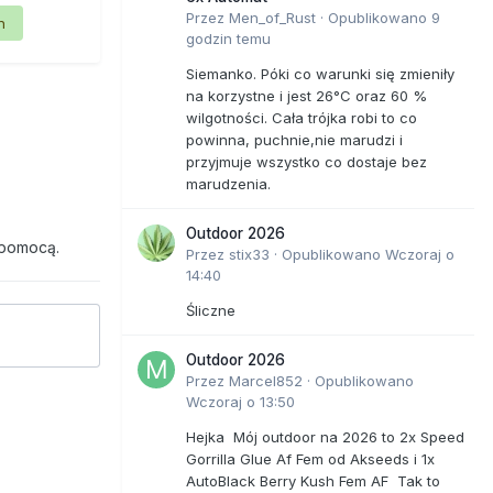
Przez
Men_of_Rust
·
Opublikowano
9
n
godzin temu
Siemanko. Póki co warunki się zmieniły
na korzystne i jest 26°C oraz 60 %
wilgotności. Cała trójka robi to co
powinna, puchnie,nie marudzi i
przyjmuje wszystko co dostaje bez
marudzenia.
Outdoor 2026
 pomocą.
Przez
stix33
·
Opublikowano
Wczoraj o
14:40
Śliczne
Outdoor 2026
Przez
Marcel852
·
Opublikowano
Wczoraj o 13:50
Hejka Mój outdoor na 2026 to 2x Speed
Gorrilla Glue Af Fem od Akseeds i 1x
AutoBlack Berry Kush Fem AF Tak to