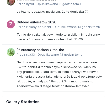
Przez
Rysiu
·
Opublikowano
11 godzin temu
Ja tez na początku myslałem, że to doniczka 🙂
Outdoor automatów 2026
Przez
zielony_porucznik
·
Opublikowano
13 godzin temu
To nie doniczka jak były młode to zrobiłem im ochronny
pierśćień z rury pcv maja dołek około 15-20l
Półautomaty nasiona z thc-thc
Przez
stix33
·
Opublikowano
13 godzin temu
Na doły w ziemi nie mam miejsca za bardzo a w razie
,,w" to doniczki można szybko schować np, wichura
czy gradobicie. 2 lata temu miałem sezony i w połowie
kwitnienia przyszła taka wichura że krzaki położone były
jak zboże, a miały po 1.8m do 2.3m i mocno mnie to
zdenerwowało dlatego teraz postanowiłem tylko...
Gallery Statistics