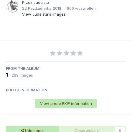
Przez
Judaista
22 Października 2018
806 wyświetleń
View Judaista's images
FROM THE ALBUM:
1
· 269 images
PHOTO INFORMATION
View photo EXIF information
Udostępnij
Obserwujący
0