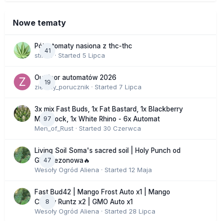
Nowe tematy
Półautomaty nasiona z thc-thc
41
stix33
· Started
5 Lipca
Outdoor automatów 2026
19
zielony_porucznik
· Started
7 Lipca
3x mix Fast Buds, 1x Fat Bastard, 1x Blackberry
97
Moonrock, 1x White Rhino - 6x Automat
Men_of_Rust
· Started
30 Czerwca
Living Soil Soma's sacred soil | Holy Punch od
47
GHS sezonowa🔥
Wesoły Ogród Aliena
· Started
12 Maja
Fast Bud42 | Mango Frost Auto x1 | Mango
8
Cherry Runtz x2 | GMO Auto x1
Wesoły Ogród Aliena
· Started
28 Lipca