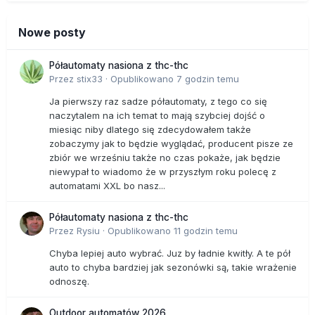
Nowe posty
Półautomaty nasiona z thc-thc
Przez
stix33
·
Opublikowano
7 godzin temu
Ja pierwszy raz sadze półautomaty, z tego co się
naczytalem na ich temat to mają szybciej dojść o
miesiąc niby dlatego się zdecydowałem także
zobaczymy jak to będzie wyglądać, producent pisze ze
zbiór we wrześniu także no czas pokaże, jak będzie
niewypał to wiadomo że w przyszłym roku polecę z
automatami XXL bo nasz...
Półautomaty nasiona z thc-thc
Przez
Rysiu
·
Opublikowano
11 godzin temu
Chyba lepiej auto wybrać. Juz by ładnie kwitły. A te pół
auto to chyba bardziej jak sezonówki są, takie wrażenie
odnoszę.
Outdoor automatów 2026