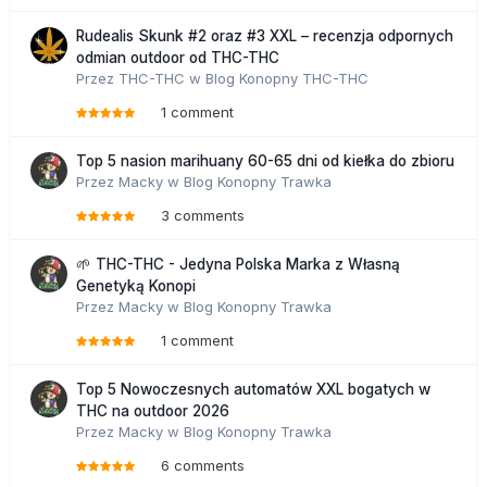
Rudealis Skunk #2 oraz #3 XXL – recenzja odpornych
odmian outdoor od THC-THC
Przez
THC-THC
w
Blog Konopny THC-THC
1 comment
Top 5 nasion marihuany 60-65 dni od kiełka do zbioru
Przez
Macky
w
Blog Konopny Trawka
3 comments
🌱 THC-THC - Jedyna Polska Marka z Własną
Genetyką Konopi
Przez
Macky
w
Blog Konopny Trawka
1 comment
Top 5 Nowoczesnych automatów XXL bogatych w
THC na outdoor 2026
Przez
Macky
w
Blog Konopny Trawka
6 comments