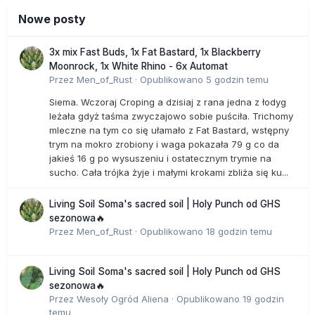
Nowe posty
3x mix Fast Buds, 1x Fat Bastard, 1x Blackberry
Moonrock, 1x White Rhino - 6x Automat
Przez
Men_of_Rust
·
Opublikowano
5 godzin temu
Siema. Wczoraj Croping a dzisiaj z rana jedna z łodyg
leżała gdyż taśma zwyczajowo sobie puściła. Trichomy
mleczne na tym co się ułamało z Fat Bastard, wstępny
trym na mokro zrobiony i waga pokazała 79 g co da
jakieś 16 g po wysuszeniu i ostatecznym trymie na
sucho. Cała trójka żyje i małymi krokami zbliża się ku...
Living Soil Soma's sacred soil | Holy Punch od GHS
sezonowa🔥
Przez
Men_of_Rust
·
Opublikowano
18 godzin temu
Living Soil Soma's sacred soil | Holy Punch od GHS
sezonowa🔥
Przez
Wesoły Ogród Aliena
·
Opublikowano
19 godzin
temu