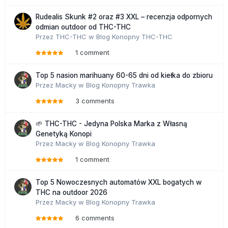
Rudealis Skunk #2 oraz #3 XXL – recenzja odpornych
odmian outdoor od THC-THC
Przez
THC-THC
w
Blog Konopny THC-THC
1 comment
Top 5 nasion marihuany 60-65 dni od kiełka do zbioru
Przez
Macky
w
Blog Konopny Trawka
3 comments
🌱 THC-THC - Jedyna Polska Marka z Własną
Genetyką Konopi
Przez
Macky
w
Blog Konopny Trawka
1 comment
Top 5 Nowoczesnych automatów XXL bogatych w
THC na outdoor 2026
Przez
Macky
w
Blog Konopny Trawka
6 comments