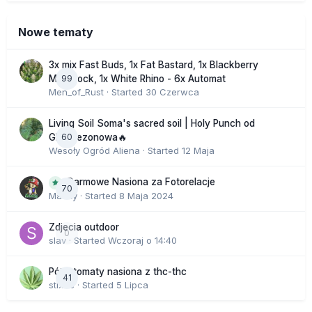
Nowe tematy
3x mix Fast Buds, 1x Fat Bastard, 1x Blackberry
99
Moonrock, 1x White Rhino - 6x Automat
Men_of_Rust
· Started
30 Czerwca
Living Soil Soma's sacred soil | Holy Punch od
60
GHS sezonowa🔥
Wesoły Ogród Aliena
· Started
12 Maja
Darmowe Nasiona za Fotorelacje
70
Macky
· Started
8 Maja 2024
Zdjecia outdoor
0
slav
· Started
Wczoraj o 14:40
Półautomaty nasiona z thc-thc
41
stix33
· Started
5 Lipca