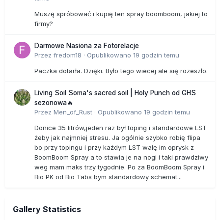
Muszę spróbować i kupię ten spray boomboom, jakiej to
firmy?
Darmowe Nasiona za Fotorelacje
Przez
fredom18
·
Opublikowano
19 godzin temu
Paczka dotarła. Dzięki. Było tego wiecej ale się rozeszło.
Living Soil Soma's sacred soil | Holy Punch od GHS
sezonowa🔥
Przez
Men_of_Rust
·
Opublikowano
19 godzin temu
Donice 35 litrów,jeden raz był toping i standardowe LST
żeby jak najmniej stresu. Ja ogólnie szybko robię flipa
bo przy topingu i przy każdym LST walę im oprysk z
BoomBoom Spray a to stawia je na nogi i taki prawdziwy
weg mam maks trzy tygodnie. Po za BoomBoom Spray i
Bio PK od Bio Tabs bym standardowy schemat...
Gallery Statistics