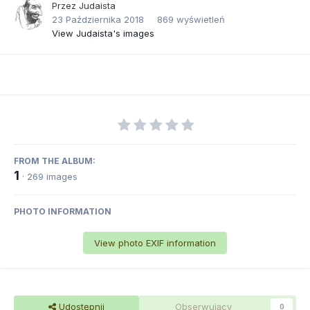
Przez
Judaista
23 Października 2018
869 wyświetleń
View Judaista's images
FROM THE ALBUM:
1
· 269 images
PHOTO INFORMATION
View photo EXIF information
Udostępnij
Obserwujący
0